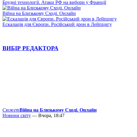
Брудні технології. Атаки РФ на вибори у Франції
Війна на Близькому Сході. Онлайн
Ескалація для Європи. Російський дрон в Лейпцигу
ВИБІР РЕДАКТОРА
Сюжет
Війна на Близькому Сході. Онлайн
Новини світу
— Вчора, 18:47