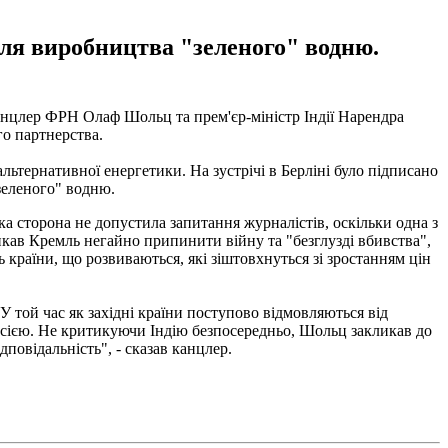
для виробництва "зеленого" водню.
канцлер ФРН Олаф Шольц та прем'єр-міністр Індії Нарендра
го партнерства.
альтернативної енергетики. На зустрічі в Берліні було підписано
"зеленого" водню.
а сторона не допустила запитання журналістів, оскільки одна з
икав Кремль негайно припинити війну та "безглузді вбивства",
 країни, що розвиваються, які зіштовхнуться зі зростанням цін
 У той час як західні країни поступово відмовляються від
Росією. Не критикуючи Індію безпосередньо, Шольц закликав до
дповідальність", - сказав канцлер.