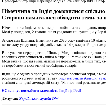
Прем'єр-міністр Індії Нарендра Моді (л.) та канцлер ФРН Олаф
Німеччина та Індія домовилися спільно 
Сторони намагалися обходити теми, за 
Німеччина та Індія мають намір поглиблювати співпрацю, попри
Моді у понеділок, 2 травня, після урядових консультацій у Берл
За словами Шольца, Німеччина до 2030 року виділить 10 мільярді
всеосяжну угоду щодо міграції, а також 14 декларацій про намі
Виступаючи перед пресою, Шольц і Моді особливо виділяли теми
головних суперечностей - війна в Україні. У той час як Шольц
Моді заявив, що ця війна матиме не переможців, а лише тих, хт
та перебоями в постачанні необхідних товарів.
Індія, що є одним з провідних імпортерів російської зброї, з м
російського вугілля, нафти та газу,
Індія натомість збільшила за
тіснішої співпраці демократій світу. "Ми повинні розглядати дем
ЄС планує послабити залежність Індії від Росії
Джерело:
Українська служба DW