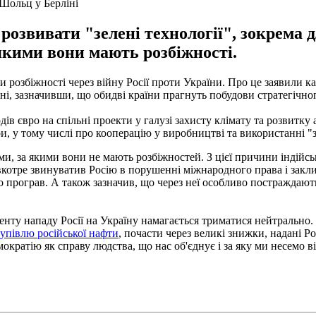
 Шольц у Берліні
розвивати "зелені технології", зокрема 
якими вони мають розбіжності.
 розбіжності через війну Росії проти України. Про це заявили 
іні, зазначивши, що обидві країни прагнуть побудови стратегічно
в євро на спільні проекти у галузі захисту клімату та розвитку 
ри, у тому числі про кооперацію у виробництві та використанні 
, за якими вони не мають розбіжностей. З цієї причини індійськ
 вкотре звинуватив Росію в порушенні міжнародного права і закл
о програв. А також зазначив, що через неї особливо постраждають
оменту нападу Росії на Україну намагається триматися нейтрально.
купівлю російської нафти
, почасти через великі знижки, надані 
ократію як справу людства, що нас об'єднує і за яку ми несемо ві