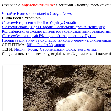
Новини від
Корреспондент.net
в Telegram. Підписуйтесь на на
Читайте Korrespondent.net в Google News
Війна Росії з Україною
Сюжет
Вторгнення Росії в Україну. Онлайн
Сюжет
Ескалація для Європи. Російський дрон в Лейпцигу
Колумбійські наркокартелі вчаться українській війні безпілотни
Сюжет
Зміни в армії РФ: що стоїть за рішенням Путіна
Пропагували війну та окупацію: викрито мережу прихильникі
СПЕЦТЕМА:
Війна Росії з Україною
ТЕГИ:
Индия
,
Росія
,
Європейський Союз
,
енергетика
Якщо ви помітили помилку, виділіть необхідний текст і натисніт