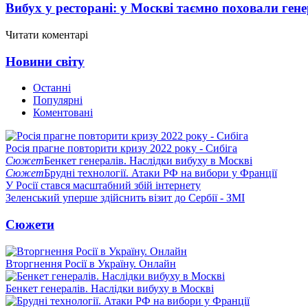
Вибух у ресторані: у Москві таємно поховали ген
Читати коментарі
Новини світу
Останні
Популярні
Коментовані
Росія прагне повторити кризу 2022 року - Сибіга
Сюжет
Бенкет генералів. Наслідки вибуху в Москві
Сюжет
Брудні технології. Атаки РФ на вибори у Франції
У Росії стався масштабний збій інтернету
Зеленський уперше здійснить візит до Сербії - ЗМІ
Сюжети
Вторгнення Росії в Україну. Онлайн
Бенкет генералів. Наслідки вибуху в Москві