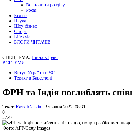
Всі новини розділу
Росія
Бізнес
Наука
Шоу-бізнес
Спорт
Lifestyle
БЛОГИ ЧИТАЧІВ
СПЕЦТЕМА:
Війна в Ірані
ВСІ ТЕМИ
Вступ України в ЄС
Теракт в Барселоні
ФРН та Індія поглиблять спів
Текст:
Катя Юськів
, 3 травня 2022, 08:31
0
2739
Фото: AFP/Getty Images