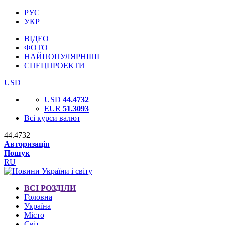
РУС
УКР
ВІДЕО
ФОТО
НАЙПОПУЛЯРНІШІ
СПЕЦПРОЕКТИ
USD
USD
44.4732
EUR
51.3093
Всі курси валют
44.4732
Авторизація
Пошук
RU
ВСІ РОЗДІЛИ
Головна
Україна
Місто
Світ