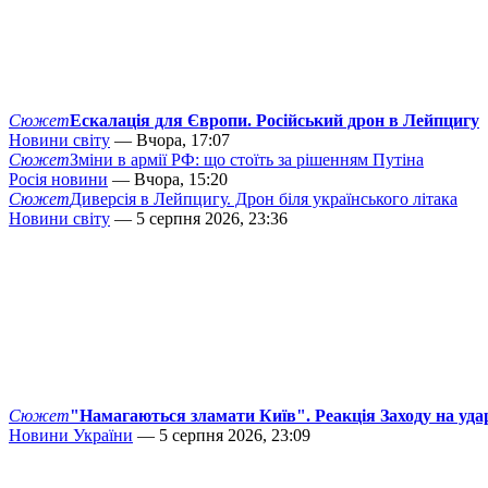
Сюжет
Ескалація для Європи. Російський дрон в Лейпцигу
Новини світу
— Вчора, 17:07
Сюжет
Зміни в армії РФ: що стоїть за рішенням Путіна
Росія новини
— Вчора, 15:20
Сюжет
Диверсія в Лейпцигу. Дрон біля українського літака
Новини світу
— 5 серпня 2026, 23:36
Сюжет
"Намагаються зламати Київ". Реакція Заходу на уда
Новини України
— 5 серпня 2026, 23:09