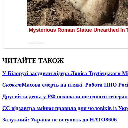
ЧИТАЙТЕ ТАКОЖ
У Білорусі засудили лідера Ляпіса Трубецького М
Сюжет
Масова смерть на пляжі. Робота ППО Росі
Другий за день: у РФ поховали ще одного генерал
ЄС відзавтра змінює правила для чоловіків із Ук
Залужний: Україна не вступить до НАТО
8606