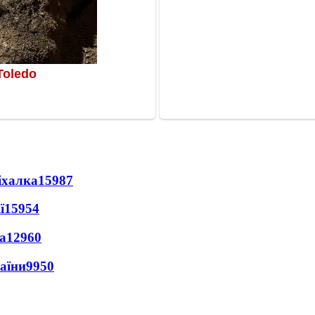
іхалка
15987
ї
15954
а
12960
раїни
9950