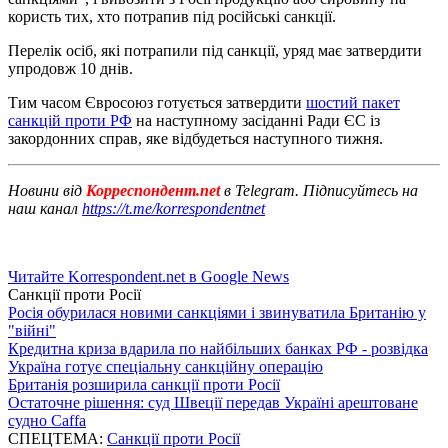
користь тих, хто потрапив під російські санкції.
Перелік осіб, які потрапили під санкції, уряд має затвердити
упродовж 10 днів.
Тим часом Євросоюз готується затвердити
шостий пакет
санкцій проти РФ
на наступному засіданні Ради ЄС із
закордонних справ, яке відбудеться наступного тижня.
Новини від
Корреспондент.net
в Telegram. Підписуйтесь на
наш канал
https://t.me/korrespondentnet
Читайте Korrespondent.net в Google News
Санкції проти Росії
Росія обурилася новими санкціями і звинуватила Британію у
"війні"
Кредитна криза вдарила по найбільших банках РФ - розвідка
Україна готує спеціальну санкційну операцію
Британія розширила санкції проти Росії
Остаточне рішення: суд Швеції передав Україні арештоване
судно Caffa
СПЕЦТЕМА:
Санкції проти Росії