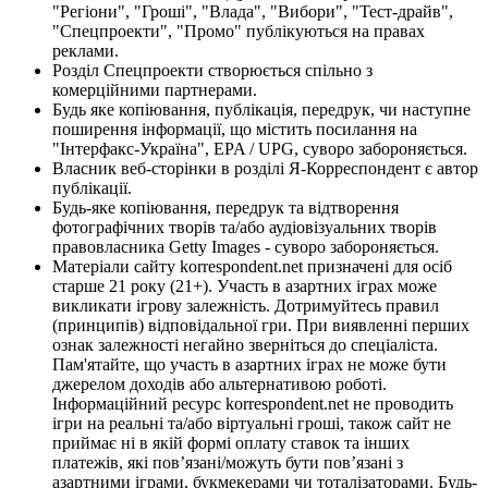
"Регіони", "Гроші", "Влада", "Вибори", "Тест-драйв",
"Спецпроекти", "Промо" публікуються на правах
реклами.
Розділ Спецпроекти створюється спільно з
комерційними партнерами.
Будь яке копіювання, публікація, передрук, чи наступне
поширення інформації, що містить посилання на
"Інтерфакс-Україна", EPA / UPG, суворо забороняється.
Власник веб-сторінки в розділі Я-Корреспондент є автор
публікації.
Будь-яке копіювання, передрук та відтворення
фотографічних творів та/або аудіовізуальних творів
правовласника Getty Images - суворо забороняється.
Матеріали сайту korrespondent.net призначені для осіб
старше 21 року (21+). Участь в азартних іграх може
викликати ігрову залежність. Дотримуйтесь правил
(принципів) відповідальної гри. При виявленні перших
ознак залежності негайно зверніться до спеціаліста.
Пам'ятайте, що участь в азартних іграх не може бути
джерелом доходів або альтернативою роботі.
Інформаційний ресурс korrespondent.net не проводить
ігри на реальні та/або віртуальні гроші, також сайт не
приймає ні в якій формі оплату ставок та інших
платежів, які пов’язані/можуть бути пов’язані з
азартними іграми, букмекерами чи тоталізаторами. Будь-