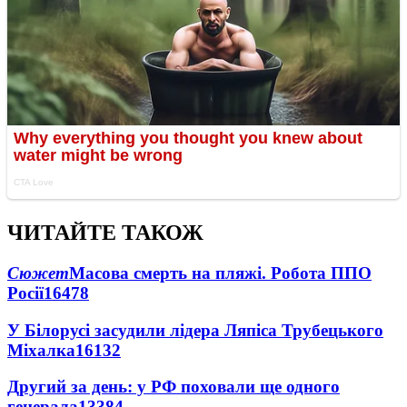
ЧИТАЙТЕ ТАКОЖ
Сюжет
Масова смерть на пляжі. Робота ППО
Росії
16478
У Білорусі засудили лідера Ляпіса Трубецького
Міхалка
16132
Другий за день: у РФ поховали ще одного
генерала
13384