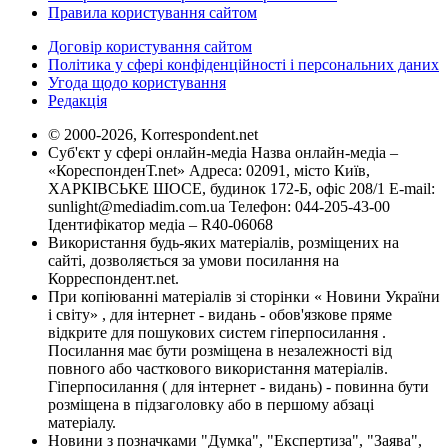
Правила користування сайтом
Договір користування сайтом
Політика у сфері конфіденційності і персональних даних
Угода щодо користування
Редакція
© 2000-2026, Korrespondent.net
Суб'єкт у сфері онлайн-медіа Назва онлайн-медіа –
«КореспонденТ.net» Адреса: 02091, місто Київ,
ХАРКІВСЬКЕ ШОСЕ, будинок 172-Б, офіс 208/1 E-mail:
sunlight@mediadim.com.ua
Телефон: 044-205-43-00
Ідентифікатор медіа – R40-06068
Використання будь-яких матеріалів, розміщених на
сайті, дозволяється за умови посилання на
Корреспондент.net.
При копіюванні матеріалів зі сторінки « Новини України
і світу» , для інтернет - видань - обов'язкове пряме
відкрите для пошукових систем гіперпосилання .
Посилання має бути розміщена в незалежності від
повного або часткового використання матеріалів.
Гіперпосилання ( для інтернет - видань) - повинна бути
розміщена в підзаголовку або в першому абзаці
матеріалу.
Новини з позначками "Думка", "Експертиза", "Заява",