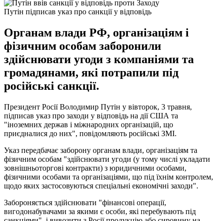
Путін підписав указ про санкції у відповідь
Органам влади РФ, організаціям і
фізичним особам заборонили
здійснювати угоди з компаніями та
громадянами, які потрапили під
російські санкції.
Президент Росії Володимир Путін у вівторок, 3 травня,
підписав указ про заходи у відповідь на дії США та
"іноземних держав і міжнародних організацій, що
приєдналися до них", повідомляють російські ЗМІ.
Указ передбачає заборону органам влади, організаціям та
фізичним особам "здійснювати угоди (у тому числі укладати
зовнішньоторгові контракти) з юридичними особами,
фізичними особами та організаціями, що під їхнім контролем,
щодо яких застосовуються спеціальні економічні заходи".
Забороняється здійснювати "фінансові операції,
вигодонабувачами за якими є особи, які перебувають під
санкціями", і вивозити з Росії продукцію або сировину на