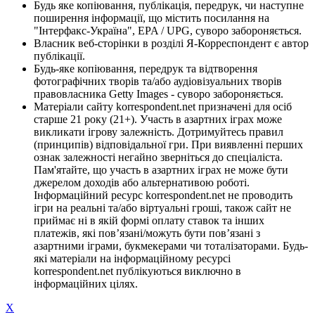
Будь яке копіювання, публікація, передрук, чи наступне
поширення інформації, що містить посилання на
"Інтерфакс-Україна", EPA / UPG, суворо забороняється.
Власник веб-сторінки в розділі Я-Корреспондент є автор
публікації.
Будь-яке копіювання, передрук та відтворення
фотографічних творів та/або аудіовізуальних творів
правовласника Getty Images - суворо забороняється.
Матеріали сайту korrespondent.net призначені для осіб
старше 21 року (21+). Участь в азартних іграх може
викликати ігрову залежність. Дотримуйтесь правил
(принципів) відповідальної гри. При виявленні перших
ознак залежності негайно зверніться до спеціаліста.
Пам'ятайте, що участь в азартних іграх не може бути
джерелом доходів або альтернативою роботі.
Інформаційний ресурс korrespondent.net не проводить
ігри на реальні та/або віртуальні гроші, також сайт не
приймає ні в якій формі оплату ставок та інших
платежів, які пов’язані/можуть бути пов’язані з
азартними іграми, букмекерами чи тоталізаторами. Будь-
які матеріали на інформаційному ресурсі
korrespondent.net публікуються виключно в
інформаційних цілях.
X