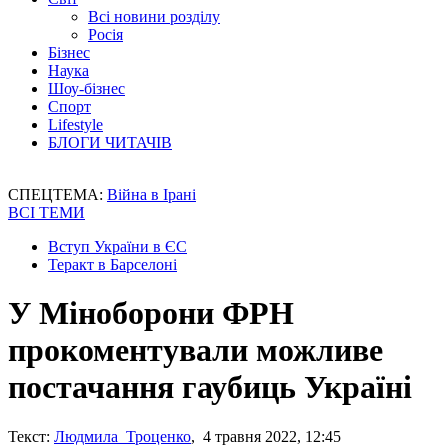
Всі новини розділу
Росія
Бізнес
Наука
Шоу-бізнес
Спорт
Lifestyle
БЛОГИ ЧИТАЧІВ
СПЕЦТЕМА:
Війна в Ірані
ВСІ ТЕМИ
Вступ України в ЄС
Теракт в Барселоні
У Міноборони ФРН
прокоментували можливе
постачання гаубиць Україні
Текст:
Людмила Троценко
, 4 травня 2022, 12:45