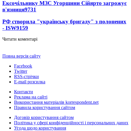
Ексочільнику МЗС Угорщини Сійярто загрожує
в'язниця
9731
РФ створила "українську бригаду" з полонених
- ISW
9159
Читати коментарі
Повна версія сайту
Facebook
Twitter
RSS-стрічки
E-mail розсилка
Контакти
Реклама на сайті
Використання матеріалів korrespondent.net
Правила користування сайтом
Договір користування сайтом
Політика у сфері конфіденційності і персональних даних
Угода щодо користування