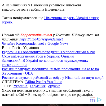
А на навчаннях у Німеччині українські військові
використовують гаубиці з Нідерландів.
Також повідомлялося, що
Німеччина надасть Україні важку
зброю.
Новини від
Корреспондент.net
у Telegram. Підписуйтесь на
наш канал
https://t.me/korrespondentnet
Читайте Korrespondent.net в Google News
Війна Росії з Україною
Радбез ООН обговорить поводження з полоненими в РФ
Сюжет
Вторгнення Росії в Україну. Онлайн
Зеленський: В Україні не залишилося неушкоджених
електростанцій
Росіяни планують посилити "вільне полювання" на авто на
Херсонщині - ОВА
Росіяни атакували рейсовий автобус у Нікополі: загинув водій
СПЕЦТЕМА:
Війна Росії з Україною
ТЕГИ:
Украина
,
Германия
,
оружие
Якщо ви помітили помилку, виділіть необхідний текст і
натисніть Ctrl + Enter, щоб повідомити про це редакцію.