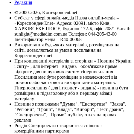
Редакція
© 2000-2026, Korrespondent.net
Суб'єкт у сфері онлайн-медіа Назва онлайн-медіа –
«КореспонденТ.net» Адреса: 02091, місто Київ,
ХАРКІВСЬКЕ ШОСЕ, будинок 172-Б, офіс 208/1 E-mail:
sunlight@mediadim.com.ua
Телефон: 044-205-43-00
Ідентифікатор медіа – R40-06068
Використання будь-яких матеріалів, розміщених на
сайті, дозволяється за умови посилання на
Корреспондент.net.
При копіюванні матеріалів зі сторінки « Новини України
і світу» , для інтернет - видань - обов'язкове пряме
відкрите для пошукових систем гіперпосилання .
Посилання має бути розміщена в незалежності від
повного або часткового використання матеріалів.
Гіперпосилання ( для інтернет - видань) - повинна бути
розміщена в підзаголовку або в першому абзаці
матеріалу.
Новини з позначками "Думка", "Експертиза", "Заява",
"Регіони", "Гроші", "Влада", "Вибори", "Тест-драйв",
"Спецпроекти", "Промо" публікуються на правах
реклами.
Розділ Спецпроекти створюється спільно з
комерційними партнерами.