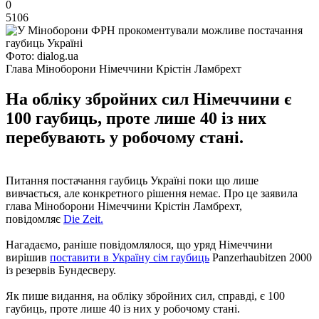
0
5106
Фото: dialog.ua
Глава Міноборони Німеччини Крістін Ламбрехт
На обліку збройних сил Німеччини є
100 гаубиць, проте лише 40 із них
перебувають у робочому стані.
Питання постачання гаубиць Україні поки що лише
вивчається, але конкретного рішення немає. Про це заявила
глава Міноборони Німеччини Крістін Ламбрехт,
повідомляє
Diе Zeit.
Нагадаємо, раніше повідомлялося, що уряд Німеччини
вирішив
поставити в Україну сім гаубиць
Panzerhaubitzen 2000
із резервів Бундесверу.
Як пише видання, на обліку збройних сил, справді, є 100
гаубиць, проте лише 40 із них у робочому стані.