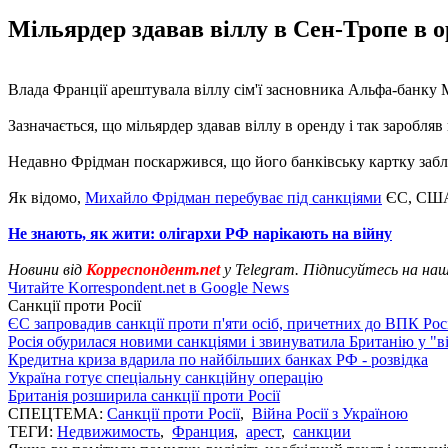
Мільярдер здавав віллу в Сен-Тропе в ор
Влада Франції арештувала віллу сім'ї засновника Альфа-банку 
Зазначається, що мільярдер здавав віллу в оренду і так заробляв 
Недавно Фрідман поскаржився, що його банківську картку забло
Як відомо,
Михайло Фрідман перебуває під санкціями
ЄС, США 
Не знають, як жити: олігархи РФ нарікають на війну
Новини від
Корреспондент.net
у Telegram. Підписуйтесь на на
Читайте Korrespondent.net в Google News
Санкції проти Росії
ЄС запровадив санкції проти п'яти осіб, причетних до ВПК Росі
Росія обурилася новими санкціями і звинуватила Британію у "в
Кредитна криза вдарила по найбільших банках РФ - розвідка
Україна готує спеціальну санкційну операцію
Британія розширила санкції проти Росії
СПЕЦТЕМА:
Санкції проти Росії
,
Війна Росії з Україною
ТЕГИ:
Недвижимость
,
Франция
,
арест
,
санкции