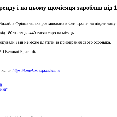
енду і на цьому щомісяця заробляв від 1
Михайла Фрідмана, яка розташована в Сен-Тропе, на південному с
від 180 тисяч до 440 тисяч євро на місяць.
кували і він не може платити за прибирання свого особняка.
і Великої Британії.
ш канал
https://t.me/korrespondentnet
ї
ійні"