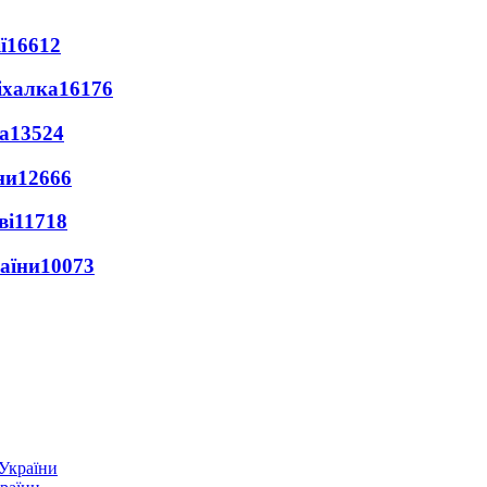
ї
16612
іхалка
16176
а
13524
ни
12666
ві
11718
раїни
10073