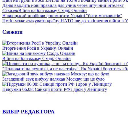
Ціни на труни в Росії злетіли на 105% з початку війни проти У
Данія вводить нові правила для учнів через штучний інтелект
Сюжет
Війна на Близькому Сході. Онлайн
Навроцький пообіцяв допомогати Україні "бити московитів"
Путін може атакувати країну НАТО ще до закінчення війни в Ук
Сюжети
Вторгнення Росії в Україну. Онлайн
Війна на Близькому Сході. Онлайн
"Полювати на лучника, а не на стрілу". Як Україні боротись з 
Загадковий звук вибуху налякав Москву: що це було
Підсумки 06.08: Санкції проти РФ і дрон у Лейпцигу
ВИБІР РЕДАКТОРА