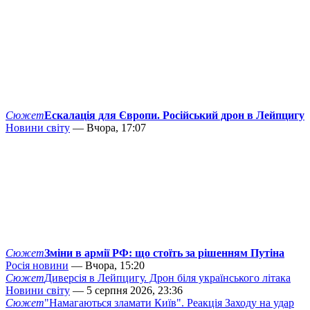
Сюжет
Ескалація для Європи. Російський дрон в Лейпцигу
Новини світу
— Вчора, 17:07
Сюжет
Зміни в армії РФ: що стоїть за рішенням Путіна
Росія новини
— Вчора, 15:20
Сюжет
Диверсія в Лейпцигу. Дрон біля українського літака
Новини світу
— 5 серпня 2026, 23:36
Сюжет
"Намагаються зламати Київ". Реакція Заходу на удар