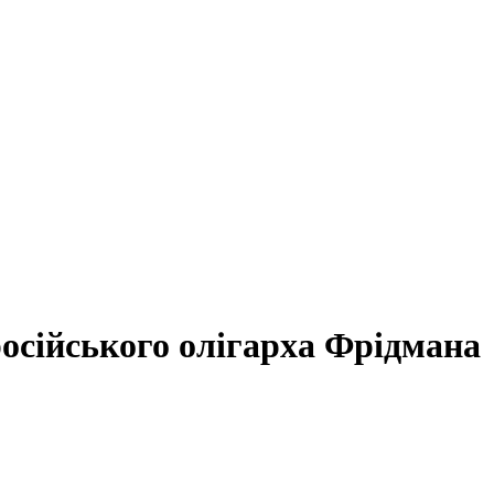
осійського олігарха Фрідмана