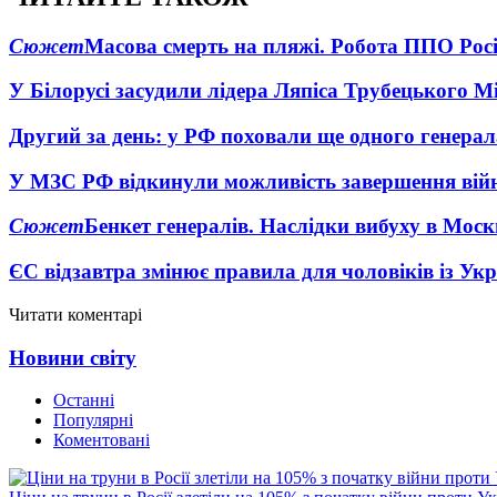
Сюжет
Масова смерть на пляжі. Робота ППО Росі
У Білорусі засудили лідера Ляпіса Трубецького М
Другий за день: у РФ поховали ще одного генерал
У МЗС РФ відкинули можливість завершення вій
Сюжет
Бенкет генералів. Наслідки вибуху в Моск
ЄС відзавтра змінює правила для чоловіків із Ук
Читати коментарі
Новини світу
Останні
Популярні
Коментовані