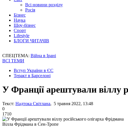
Всі новини розділу
Росія
Бізнес
Наука
Шоу-бізнес
Спорт
Lifestyle
БЛОГИ ЧИТАЧІВ
СПЕЦТЕМА:
Війна в Ірані
ВСІ ТЕМИ
Вступ України в ЄС
Теракт в Барселоні
У Франції арештували віллу р
Текст:
Надтока Світлана
, 5 травня 2022, 13:48
0
1710
Вілла Фрідмана в Сен-Тропе