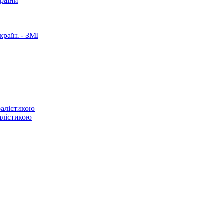
країни
раїні - ЗМІ
балістикою