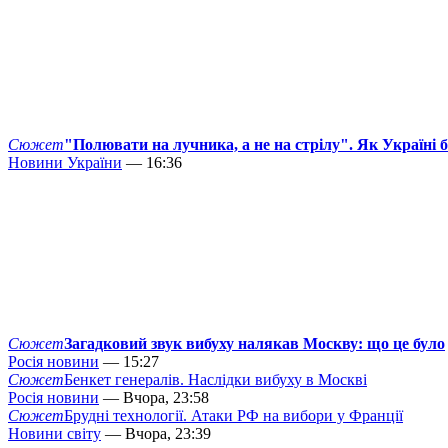
Сюжет
"Полювати на лучника, а не на стрілу". Як Україні 
Новини України
— 16:36
Сюжет
Загадковий звук вибуху налякав Москву: що це було
Росія новини
— 15:27
Сюжет
Бенкет генералів. Наслідки вибуху в Москві
Росія новини
— Вчора, 23:58
Сюжет
Брудні технології. Атаки РФ на вибори у Франції
Новини світу
— Вчора, 23:39