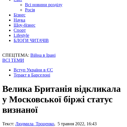
Всі новини розділу
Росія
Бізнес
Наука
Шоу-бізнес
Спорт
Lifestyle
БЛОГИ ЧИТАЧІВ
СПЕЦТЕМА:
Війна в Ірані
ВСІ ТЕМИ
Вступ України в ЄС
Теракт в Барселоні
Велика Британія відкликала
у Московської біржі статус
визнаної
Текст:
Людмила Троценко
, 5 травня 2022, 16:43