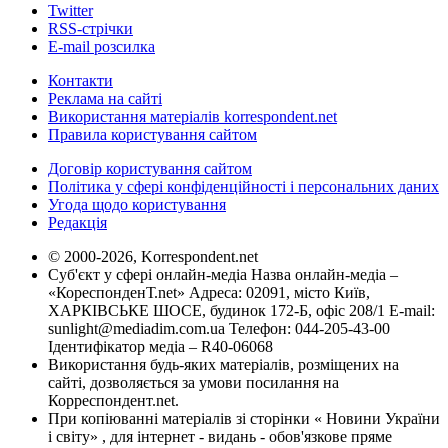
Twitter
RSS-стрічки
E-mail розсилка
Контакти
Реклама на сайті
Використання матеріалів korrespondent.net
Правила користування сайтом
Договір користування сайтом
Політика у сфері конфіденційності і персональних даних
Угода щодо користування
Редакція
© 2000-2026, Korrespondent.net
Суб'єкт у сфері онлайн-медіа Назва онлайн-медіа –
«КореспонденТ.net» Адреса: 02091, місто Київ,
ХАРКІВСЬКЕ ШОСЕ, будинок 172-Б, офіс 208/1 E-mail:
sunlight@mediadim.com.ua
Телефон: 044-205-43-00
Ідентифікатор медіа – R40-06068
Використання будь-яких матеріалів, розміщених на
сайті, дозволяється за умови посилання на
Корреспондент.net.
При копіюванні матеріалів зі сторінки « Новини України
і світу» , для інтернет - видань - обов'язкове пряме