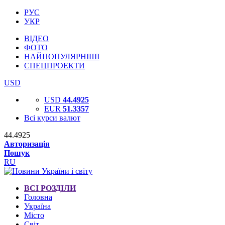
РУС
УКР
ВІДЕО
ФОТО
НАЙПОПУЛЯРНІШІ
СПЕЦПРОЕКТИ
USD
USD
44.4925
EUR
51.3357
Всі курси валют
44.4925
Авторизація
Пошук
RU
ВСІ РОЗДІЛИ
Головна
Україна
Місто
Світ