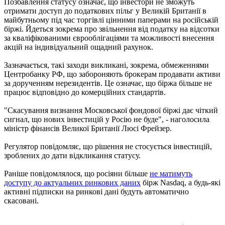
Позбавлення статусу означає, що інвестори не зможуть
отримати доступ до податкових пільг у Великій Британії в
майбутньому під час торгівлі цінними паперами на російській
біржі. Йдеться зокрема про звільнення від податку на відсотки
за кваліфікованими єврооблігаціями та можливості внесення
акцій на індивідуальний ощадний рахунок.
Зазначається, такі заходи викликані, зокрема, обмеженнями
Центробанку РФ, що забороняють брокерам продавати активи
за дорученням нерезидентів. Це означає, що біржа більше не
працює відповідно до комерційних стандартів.
"Скасування визнання Московської фондової біржі дає чіткий
сигнал, що нових інвестицій у Росію не буде", - наголосила
міністр фінансів Великої Британії Люсі Фрейзер.
Регулятор повідомляє, що рішення не стосується інвестицій,
зроблених до дати відкликання статусу.
Раніше повідомлялося, що росіяни більше
не матимуть
доступу до актуальних ринкових даних
бірж Nasdaq, а будь-які
активні підписки на ринкові дані будуть автоматично
скасовані.