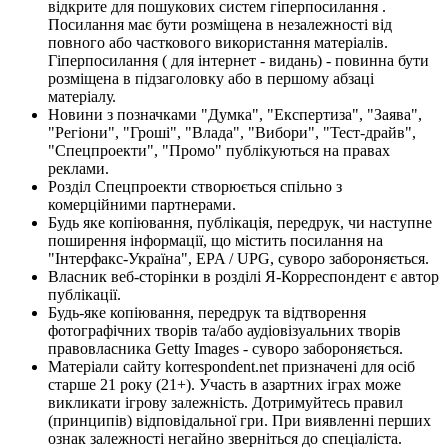
відкрите для пошукових систем гіперпосилання .
Посилання має бути розміщена в незалежності від
повного або часткового використання матеріалів.
Гіперпосилання ( для інтернет - видань) - повинна бути
розміщена в підзаголовку або в першому абзаці
матеріалу.
Новини з позначками "Думка", "Експертиза", "Заява",
"Регіони", "Гроші", "Влада", "Вибори", "Тест-драйв",
"Спецпроекти", "Промо" публікуються на правах
реклами.
Розділ Спецпроекти створюється спільно з
комерційними партнерами.
Будь яке копіювання, публікація, передрук, чи наступне
поширення інформації, що містить посилання на
"Інтерфакс-Україна", EPA / UPG, суворо забороняється.
Власник веб-сторінки в розділі Я-Корреспондент є автор
публікації.
Будь-яке копіювання, передрук та відтворення
фотографічних творів та/або аудіовізуальних творів
правовласника Getty Images - суворо забороняється.
Матеріали сайту korrespondent.net призначені для осіб
старше 21 року (21+). Участь в азартних іграх може
викликати ігрову залежність. Дотримуйтесь правил
(принципів) відповідальної гри. При виявленні перших
ознак залежності негайно зверніться до спеціаліста.