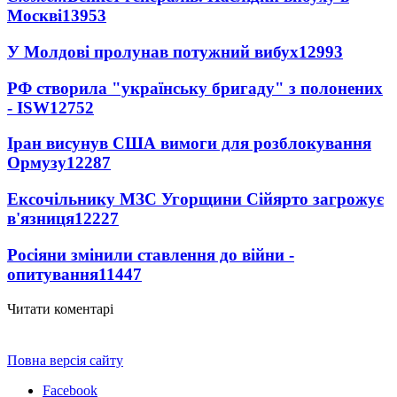
Москві
13953
У Молдові пролунав потужний вибух
12993
РФ створила "українську бригаду" з полонених
- ISW
12752
Іран висунув США вимоги для розблокування
Ормузу
12287
Ексочільнику МЗС Угорщини Сійярто загрожує
в'язниця
12227
Росіяни змінили ставлення до війни -
опитування
11447
Читати коментарі
Повна версія сайту
Facebook