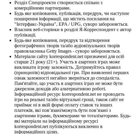
Розділ Спецпроекти створюється спільно з
комерційними партнерами.
Будь яке копіювання, публікація, передрук, чи наступне
поширення інформації, що містить посилання на
"Інтерфакс-Україна", EPA / UPG, суворо забороняється.
Власник веб-сторінки в розділі Я-Корреспондент є автор
публікації.
Будь-яке копіювання, передрук та відтворення
фотографічних творів та/або аудіовізуальних творів
правовласника Getty Images - суворо забороняється.
Матеріали сайту korrespondent.net призначені для осіб
старше 21 року (21+). Участь в азартних іграх може
викликати ігрову залежність. Дотримуйтесь правил
(принципів) відповідальної гри. При виявленні перших
ознак залежності негайно зверніться до спеціаліста.
Пам'ятайте, що участь в азартних іграх не може бути
джерелом доходів або альтернативою роботі.
Інформаційний ресурс korrespondent.net не проводить
ігри на реальні та/або віртуальні гроші, також сайт не
приймає ні в якій формі оплату ставок та інших
платежів, які пов’язані/можуть бути пов’язані з
азартними іграми, букмекерами чи тоталізаторами. Будь-
які матеріали на інформаційному ресурсі
korrespondent.net публікуються виключно в
інформаційних цілях.