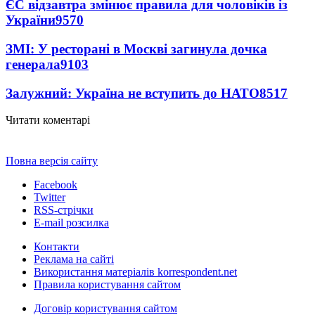
ЄС відзавтра змінює правила для чоловіків із
України
9570
ЗМІ: У ресторані в Москві загинула дочка
генерала
9103
Залужний: Україна не вступить до НАТО
8517
Читати коментарі
Повна версія сайту
Facebook
Twitter
RSS-стрічки
E-mail розсилка
Контакти
Реклама на сайті
Використання матеріалів korrespondent.net
Правила користування сайтом
Договір користування сайтом