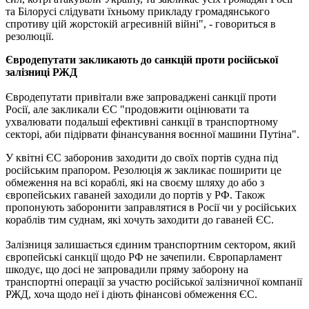
та Білорусі слідувати їхньому прикладу громадянського
спротиву цій жорстокій агресивній війні", - говориться в
резолюції.
Євродепутати закликають до санкцій проти російської
залізниці РЖД
Євродепутати привітали вже запроваджені санкції проти
Росії, але закликали ЄС "продовжити оцінювати та
ухвалювати подальші ефективні санкції в транспортному
секторі, аби підірвати фінансування воєнної машини Путіна".
У квітні ЄС заборонив заходити до своїх портів судна під
російським прапором. Резолюція ж закликає поширити це
обмеження на всі кораблі, які на своєму шляху до або з
європейських гаваней заходили до портів у РФ. Також
пропонують заборонити заправлятися в Росії чи у російських
кораблів тим суднам, які хочуть заходити до гаваней ЄС.
Залізниця залишається єдиним транспортним сектором, який
європейські санкції щодо РФ не зачепили. Європарламент
шкодує, що досі не запровадили пряму заборону на
транспортні операції за участю російської залізничної компанії
РЖД, хоча щодо неї і діють фінансові обмеження ЄС.