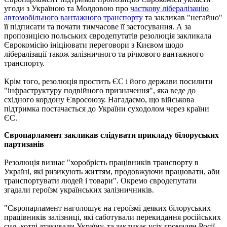
угоди з Україною та Молдовою про
часткову лібералізацію
автомобільного вантажного транспорту
та закликав "негайно"
її підписати та почати тимчасове її застосування. А за
пропозицією польських євродепутатів резолюція закликала
Єврокомісію ініціювати переговори з Києвом щодо
лібералізації також залізничного та річкового вантажного
транспорту.
Крім того, резолюція простить ЄС і його держави посилити
"інфраструктуру подвійного призначення", яка веде до
східного кордону Євросоюзу. Нагадаємо, що військова
підтримка постачається до України суходолом через країни
ЄС.
Європарламент закликав слідувати прикладу білоруських
партизанів
Резолюція визнає "хоробрість працівників транспорту в
Україні, які ризикують життям, продовжуючи працювати, аби
транспортувати людей і товари". Окремо євродепутати
згадали героїзм українських залізничників.
"Європарламент наголошує на героїзмі деяких білоруських
працівників залізниці, які саботували перекидання російських
сил, котрі атакували Україну, та закликає усіх громадян Росії