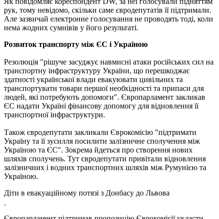
Як повідомляє кореспондент DW, за неї голосували підняттям
рук, тому невідомо, скільки саме євродепутатів її підтримали.
Але зазвичай електронне голосування не проводять тоді, коли
нема жодних сумнівів у його результаті.
Розвиток транспорту між ЄС і Україною
Резолюція "рішуче засуджує навмисні атаки російських сил на
транспортну інфраструктуру України, що перешкоджає
здатності української влади евакуювати цивільних та
транспортувати товари першої необхідності та припаси для
людей, які потребують допомоги". Європарламент закликав
ЄС надати Україні фінансову допомогу для відновлення її
транспортної інфраструктури.
Також євродепутати закликали Єврокомісію "підтримати
Україну та її зусилля посилити залізничне сполучення між
Україною та ЄС". Зокрема йдеться про створення нових
шляхів сполучень. Тут євродепутати привітали відновлення
залізничних і водних транспортних шляхів між Румунією та
Україною.
Діти в евакуаційному потязі з Донбасу до Львова
Європарламент підтримав пропозицію Єврокомісії укласти