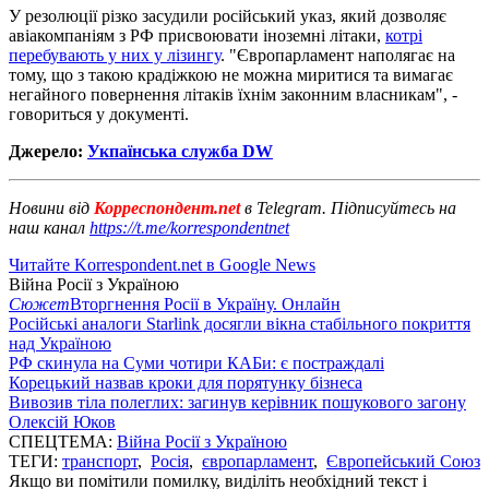
У резолюції різко засудили російський указ, який дозволяє
авіакомпаніям з РФ присвоювати іноземні літаки,
котрі
перебувають у них у лізингу
. "Європарламент наполягає на
тому, що з такою крадіжкою не можна миритися та вимагає
негайного повернення літаків їхнім законним власникам", -
говориться у документі.
Джерело:
Укпаїнська служба DW
Новини від
Корреспондент.net
в Telegram. Підписуйтесь на
наш канал
https://t.me/korrespondentnet
Читайте Korrespondent.net в Google News
Війна Росії з Україною
Сюжет
Вторгнення Росії в Україну. Онлайн
Російські аналоги Starlink досягли вікна стабільного покриття
над Україною
РФ скинула на Суми чотири КАБи: є постраждалі
Корецький назвав кроки для порятунку бізнеса
Вивозив тіла полеглих: загинув керівник пошукового загону
Олексій Юков
СПЕЦТЕМА:
Війна Росії з Україною
ТЕГИ:
транспорт
,
Росія
,
європарламент
,
Європейський Союз
Якщо ви помітили помилку, виділіть необхідний текст і