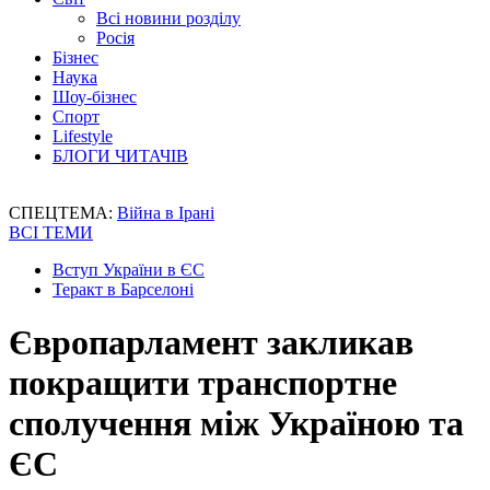
Всі новини розділу
Росія
Бізнес
Наука
Шоу-бізнес
Спорт
Lifestyle
БЛОГИ ЧИТАЧІВ
СПЕЦТЕМА:
Війна в Ірані
ВСІ ТЕМИ
Вступ України в ЄС
Теракт в Барселоні
Європарламент закликав
покращити транспортне
сполучення між Україною та
ЄС