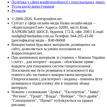
Політика у сфері конфіденційності і персональних даних
Угода щодо користування
Редакція
© 2000-2026, Korrespondent.net
Суб'єкт у сфері онлайн-медіа Назва онлайн-медіа –
«КореспонденТ.net» Адреса: 02091, місто Київ,
ХАРКІВСЬКЕ ШОСЕ, будинок 172-Б, офіс 208/1 E-mail:
sunlight@mediadim.com.ua
Телефон: 044-205-43-00
Ідентифікатор медіа – R40-06068
Використання будь-яких матеріалів, розміщених на
сайті, дозволяється за умови посилання на
Корреспондент.net.
При копіюванні матеріалів зі сторінки « Новини України
і світу» , для інтернет - видань - обов'язкове пряме
відкрите для пошукових систем гіперпосилання .
Посилання має бути розміщена в незалежності від
повного або часткового використання матеріалів.
Гіперпосилання ( для інтернет - видань) - повинна бути
розміщена в підзаголовку або в першому абзаці
матеріалу.
Новини з позначками "Думка", "Експертиза", "Заява",
"Регіони", "Гроші", "Влада", "Вибори", "Тест-драйв",
"Спецпроекти", "Промо" публікуються на правах
реклами.