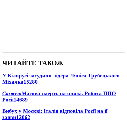
ЧИТАЙТЕ ТАКОЖ
У Білорусі засудили лідера Ляпіса Трубецького
Міхалка
15280
Сюжет
Масова смерть на пляжі. Робота ППО
Росії
14689
Вибух у Москві: Італія відповіла Росії на її
заяви
12062