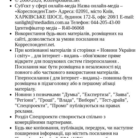
© 2000-2026, Korrespondent.net
Суб'єкт у сфері онлайн-медіа Назва онлайн-медіа –
«КореспонденТ.net» Адреса: 02091, місто Київ,
ХАРКІВСЬКЕ ШОСЕ, будинок 172-Б, офіс 208/1 E-mail:
sunlight@mediadim.com.ua
Телефон: 044-205-43-00
Ідентифікатор медіа – R40-06068
Використання будь-яких матеріалів, розміщених на
сайті, дозволяється за умови посилання на
Корреспондент.net.
При копіюванні матеріалів зі сторінки « Новини України
і світу» , для інтернет - видань - обов'язкове пряме
відкрите для пошукових систем гіперпосилання .
Посилання має бути розміщена в незалежності від
повного або часткового використання матеріалів.
Гіперпосилання ( для інтернет - видань) - повинна бути
розміщена в підзаголовку або в першому абзаці
матеріалу.
Новини з позначками "Думка", "Експертиза", "Заява",
"Регіони", "Гроші", "Влада", "Вибори", "Тест-драйв",
"Спецпроекти", "Промо" публікуються на правах
реклами.
Розділ Спецпроекти створюється спільно з
комерційними партнерами.
Будь яке копіювання, публікація, передрук, чи наступне
поширення інформації, що містить посилання на