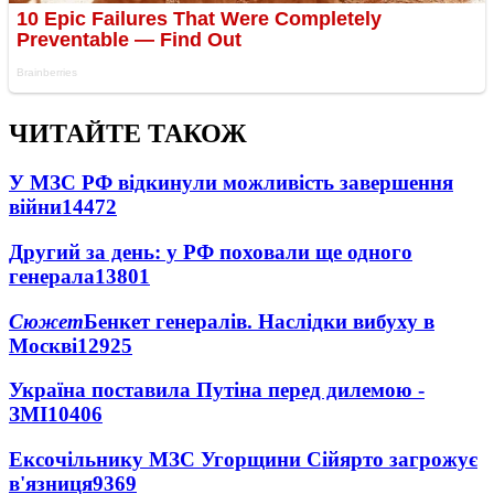
ЧИТАЙТЕ ТАКОЖ
У МЗС РФ відкинули можливість завершення
війни
14472
Другий за день: у РФ поховали ще одного
генерала
13801
Сюжет
Бенкет генералів. Наслідки вибуху в
Москві
12925
Україна поставила Путіна перед дилемою -
ЗМІ
10406
Ексочільнику МЗС Угорщини Сійярто загрожує
в'язниця
9369