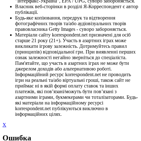
"Інтерфакс-Україна", EPA / UPG, суворо забороняється.
Власник веб-сторінки в розділі Я-Корреспондент є автор
публікації.
Будь-яке копіювання, передрук та відтворення
фотографічних творів та/або аудіовізуальних творів
правовласника Getty Images - суворо забороняється.
Матеріали сайту korrespondent.net призначені для осіб
старше 21 року (21+). Участь в азартних іграх може
викликати ігрову залежність. Дотримуйтесь правил
(принципів) відповідальної гри. При виявленні перших
ознак залежності негайно зверніться до спеціаліста.
Пам'ятайте, що участь в азартних іграх не може бути
джерелом доходів або альтернативою роботі.
Інформаційний ресурс korrespondent.net не проводить
ігри на реальні та/або віртуальні гроші, також сайт не
приймає ні в якій формі оплату ставок та інших
платежів, які пов’язані/можуть бути пов’язані з
азартними іграми, букмекерами чи тоталізаторами. Будь-
які матеріали на інформаційному ресурсі
korrespondent.net публікуються виключно в
інформаційних цілях.
X
Ошибка