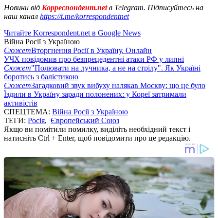
Новини від
Корреспондент.net
в Telegram. Підписуйтесь на
наш канал
https://t.me/korrespondentnet
Читайте Korrespondent.net в Google News
Війна Росії з Україною
Сюжет
Вторгнення Росії в Україну. Онлайн
УЧХ повідомив про безпрецедентні атаки РФ у липні
Сюжет
"Полювати на лучника, а не на стрілу". Як Україні
боротись з балістикою
Сюжет
Загадковий звук вибуху налякав Москву: що це було
Їздили в Україну заради полонених: у Кореї затримали
активістів
СПЕЦТЕМА:
Війна Росії з Україною
ТЕГИ:
Росія
,
Європейський Союз
Якщо ви помітили помилку, виділіть необхідний текст і
натисніть Ctrl + Enter, щоб повідомити про це редакцію.