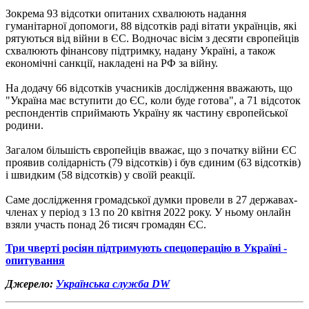
Зокрема 93 відсотки опитаних схвалюють надання
гуманітарної допомоги, 88 відсотків раді вітати українців, які
рятуються від війни в ЄС. Водночас вісім з десяти європейців
схвалюють фінансову підтримку, надану Україні, а також
економічні санкції, накладені на РФ за війну.
На додачу 66 відсотків учасників дослідження вважають, що
"Україна має вступити до ЄС, коли буде готова", а 71 відсоток
респондентів сприймають Україну як частину європейської
родини.
Загалом більшість європейців вважає, що з початку війни ЄС
проявив солідарність (79 відсотків) і був єдиним (63 відсотків)
і швидким (58 відсотків) у своїй реакції.
Саме дослідження громадської думки провели в 27 державах-
членах у період з 13 по 20 квітня 2022 року. У ньому онлайн
взяли участь понад 26 тисяч громадян ЄС.
Три чверті росіян підтримують спецоперацію в Україні -
опитування
Джерело:
Українська служба DW