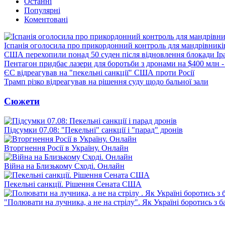
Останні
Популярні
Коментовані
Іспанія оголосила про прикордонний контроль для мандрівників 
США перехопили понад 50 суден після відновлення блокади Ір
Пентагон придбає лазери для боротьби з дронами на $400 млн -
ЄС відреагував на "пекельні санкції" США проти Росії
Трамп різко відреагував на рішення суду щодо бальної зали
Сюжети
Підсумки 07.08: "Пекельні" санкції і "парад" дронів
Вторгнення Росії в Україну. Онлайн
Війна на Близькому Сході. Онлайн
Пекельні санкції. Рішення Сената США
"Полювати на лучника, а не на стрілу". Як Україні боротись з 