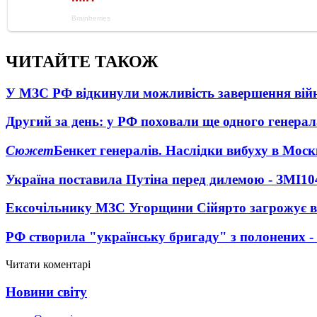
ЧИТАЙТЕ ТАКОЖ
У МЗС РФ відкинули можливість завершення вій
Другий за день: у РФ поховали ще одного генерал
Сюжет
Бенкет генералів. Наслідки вибуху в Моск
Україна поставила Путіна перед дилемою - ЗМІ
10
Ексочільнику МЗС Угорщини Сійярто загрожує в
РФ створила "українську бригаду" з полонених -
Читати коментарі
Новини світу