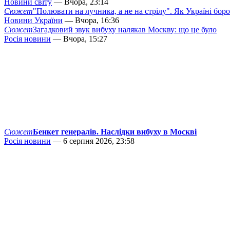
Новини світу
— Вчора, 23:14
Сюжет
"Полювати на лучника, а не на стрілу". Як Україні бор
Новини України
— Вчора, 16:36
Сюжет
Загадковий звук вибуху налякав Москву: що це було
Росія новини
— Вчора, 15:27
Сюжет
Бенкет генералів. Наслідки вибуху в Москві
Росія новини
— 6 серпня 2026, 23:58