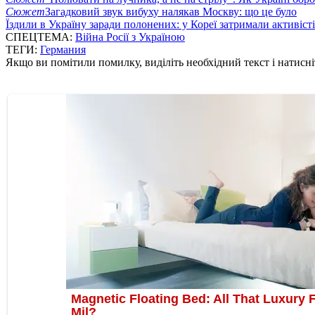
Сюжет
Загадковий звук вибуху налякав Москву: що це було
Їздили в Україну заради полонених: у Кореї затримали активіст
СПЕЦТЕМА:
Війна Росії з Україною
ТЕГИ:
Германия
Якщо ви помітили помилку, виділіть необхідний текст і натисніт