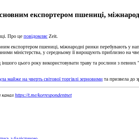
 основним експортером пшениці, міжнаро
иці. Про це
повідомляє
Zeit.
новним експортером пшениці, міжнародні ринки перебувають у нап
ими міністерства, у середньому її вирощують приблизно на чвер
іншого цього року використовувати траву та рослини з певних "
ла майже на чверть світової торгівлі зерновими
та призвела до з
ш канал
https://t.me/korrespondentnet
отись з балістикою