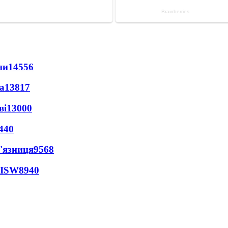
ни
14556
а
13817
ві
13000
440
'язниця
9568
 ISW
8940