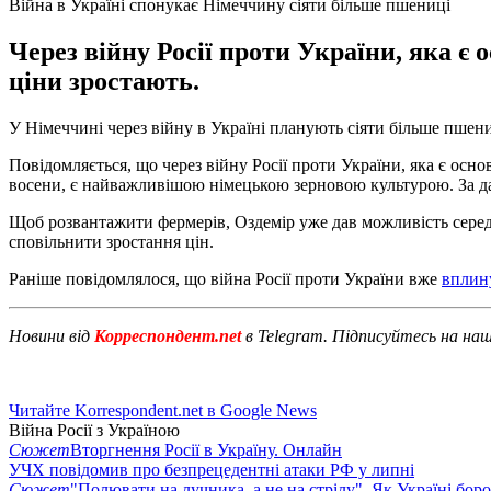
Війна в Україні спонукає Німеччину сіяти більше пшениці
Через війну Росії проти України, яка є
ціни зростають.
У Німеччині через війну в Україні планують сіяти більше пшен
Повідомляється, що через війну Росії проти України, яка є ос
восени, є найважливішою німецькою зерновою культурою. За дан
Щоб розвантажити фермерів, Оздемір уже дав можливість серед 
сповільнити зростання цін.
Раніше повідомлялося, що війна Росії проти України вже
вплину
Новини від
Корреспондент.net
в Telegram. Підписуйтесь на на
Читайте Korrespondent.net в Google News
Війна Росії з Україною
Сюжет
Вторгнення Росії в Україну. Онлайн
УЧХ повідомив про безпрецедентні атаки РФ у липні
Сюжет
"Полювати на лучника, а не на стрілу". Як Україні бор