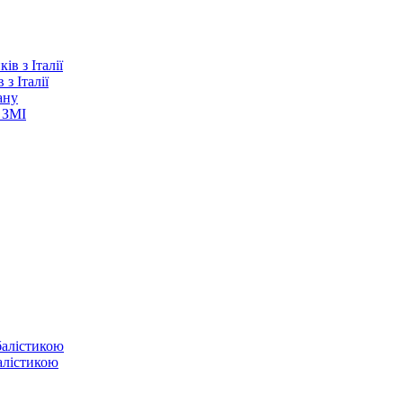
з Італії
ану
 ЗМІ
балістикою