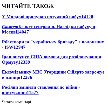
ЧИТАЙТЕ ТАКОЖ
У Молдові пролунав потужний вибух
14128
Сюжет
Бенкет генералів. Наслідки вибуху в
Москві
14047
РФ створила "українську бригаду" з полонених
- ISW
12947
Іран висунув США вимоги для розблокування
Ормузу
12339
Ексочільнику МЗС Угорщини Сійярто загрожує
в'язниця
12276
Росіяни змінили ставлення до війни -
опитування
11577
Читати коментарі