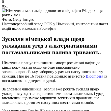
0
851
Фото: Getty Images
Нафтопереробний завод PCK у Німеччині, контрольний пакет
акцій якого належить Роснефти
Зусилля німецької влади щодо
укладання угод з альтернативними
постачальниками палива тривають.
Німеччина планує припинити імпорт російської нафти до
кінця року, навіть якщо не буде запроваджено
загальноєвропейську заборону у рамках наступного пакету
санкцій. Про це 16 травня повідомило агентство
Bloomberg
із
посиланням на джерела в уряді.
За словами чиновників, Берлін вже робить зусилля щодо
укладання угод з альтернативними постачальниками, і уряд
впевнений, що зможе вирішити логістичні проблеми, що
залишилися, протягом наступних шести-семи місяців.
Уряд канцлера Олафа Шольца має намір просувати