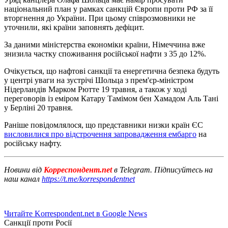
національний план у рамках санкцій Європи проти РФ за її
вторгнення до України. При цьому співрозмовники не
уточнили, які країни заповнять дефіцит.
За даними міністерства економіки країни, Німеччина вже
знизила частку споживання російської нафти з 35 до 12%.
Очікується, що нафтові санкції та енергетична безпека будуть
у центрі уваги на зустрічі Шольца з прем'єр-міністром
Нідерландів Марком Рютте 19 травня, а також у ході
переговорів із еміром Катару Тамімом бен Хамадом Аль Тані
у Берліні 20 травня.
Раніше повідомлялося, що представники низки країн ЄС
висловилися про відстрочення запровадження ембарго
на
російську нафту.
Новини від
Корреспондент.net
в Telegram. Підписуйтесь на
наш канал
https://t.me/korrespondentnet
Читайте Korrespondent.net в Google News
Санкції проти Росії