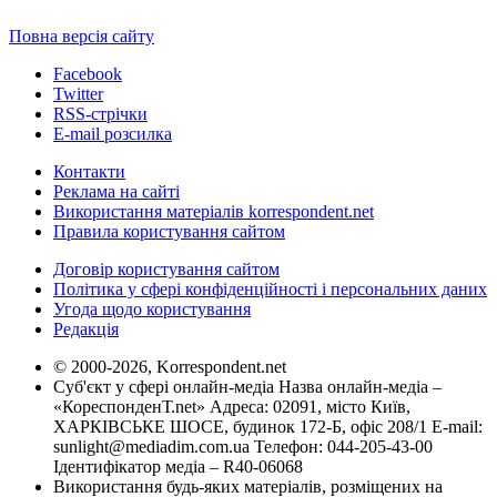
Повна версія сайту
Facebook
Twitter
RSS-стрічки
E-mail розсилка
Контакти
Реклама на сайті
Використання матеріалів korrespondent.net
Правила користування сайтом
Договір користування сайтом
Політика у сфері конфіденційності і персональних даних
Угода щодо користування
Редакція
© 2000-2026, Korrespondent.net
Суб'єкт у сфері онлайн-медіа Назва онлайн-медіа –
«КореспонденТ.net» Адреса: 02091, місто Київ,
ХАРКІВСЬКЕ ШОСЕ, будинок 172-Б, офіс 208/1 E-mail:
sunlight@mediadim.com.ua
Телефон: 044-205-43-00
Ідентифікатор медіа – R40-06068
Використання будь-яких матеріалів, розміщених на