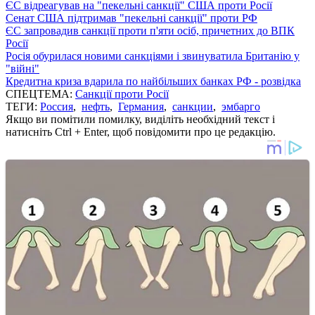
ЄС відреагував на "пекельні санкції" США проти Росії
Сенат США підтримав "пекельні санкції" проти РФ
ЄС запровадив санкції проти п'яти осіб, причетних до ВПК
Росії
Росія обурилася новими санкціями і звинуватила Британію у
"війні"
Кредитна криза вдарила по найбільших банках РФ - розвідка
СПЕЦТЕМА:
Санкції проти Росії
ТЕГИ:
Россия
,
нефть
,
Германия
,
санкции
,
эмбарго
Якщо ви помітили помилку, виділіть необхідний текст і
натисніть Ctrl + Enter, щоб повідомити про це редакцію.