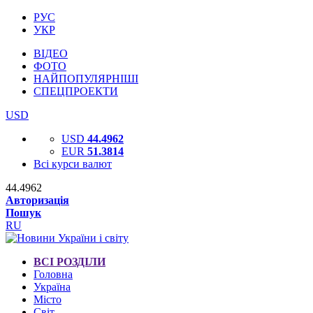
РУС
УКР
ВІДЕО
ФОТО
НАЙПОПУЛЯРНІШІ
СПЕЦПРОЕКТИ
USD
USD
44.4962
EUR
51.3814
Всі курси валют
44.4962
Авторизація
Пошук
RU
ВСІ РОЗДІЛИ
Головна
Україна
Місто
Світ