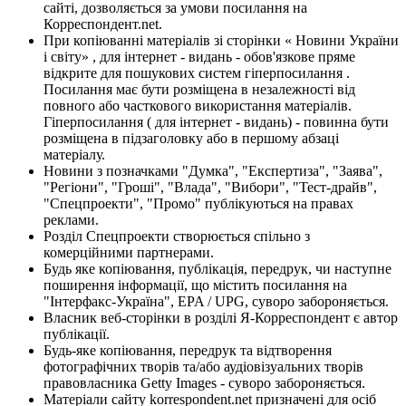
сайті, дозволяється за умови посилання на
Корреспондент.net.
При копіюванні матеріалів зі сторінки « Новини України
і світу» , для інтернет - видань - обов'язкове пряме
відкрите для пошукових систем гіперпосилання .
Посилання має бути розміщена в незалежності від
повного або часткового використання матеріалів.
Гіперпосилання ( для інтернет - видань) - повинна бути
розміщена в підзаголовку або в першому абзаці
матеріалу.
Новини з позначками "Думка", "Експертиза", "Заява",
"Регіони", "Гроші", "Влада", "Вибори", "Тест-драйв",
"Спецпроекти", "Промо" публікуються на правах
реклами.
Розділ Спецпроекти створюється спільно з
комерційними партнерами.
Будь яке копіювання, публікація, передрук, чи наступне
поширення інформації, що містить посилання на
"Інтерфакс-Україна", EPA / UPG, суворо забороняється.
Власник веб-сторінки в розділі Я-Корреспондент є автор
публікації.
Будь-яке копіювання, передрук та відтворення
фотографічних творів та/або аудіовізуальних творів
правовласника Getty Images - суворо забороняється.
Матеріали сайту korrespondent.net призначені для осіб