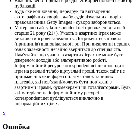
Власник веб-сторінки в розділі Я-Корреспондент є автор
публікації.
Будь-яке копіювання, передрук та відтворення
фотографічних творів та/або аудіовізуальних творів
правовласника Getty Images - суворо забороняється.
Матеріали сайту korrespondent.net призначені для осіб
старше 21 року (21+). Участь в азартних іграх може
викликати ігрову залежність. Дотримуйтесь правил
(принципів) відповідальної гри. При виявленні перших
ознак залежності негайно зверніться до спеціаліста.
Пам'ятайте, що участь в азартних іграх не може бути
джерелом доходів або альтернативою роботі.
Інформаційний ресурс korrespondent.net не проводить
ігри на реальні та/або віртуальні гроші, також сайт не
приймає ні в якій формі оплату ставок та інших
платежів, які пов’язані/можуть бути пов’язані з
азартними іграми, букмекерами чи тоталізаторами. Будь-
які матеріали на інформаційному ресурсі
korrespondent.net публікуються виключно в
інформаційних цілях.
X
Ошибка