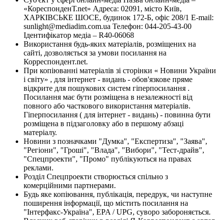
«КореспонденТ.net» Адреса: 02091, місто Київ,
ХАРКІВСЬКЕ ШОСЕ, будинок 172-Б, офіс 208/1 E-mail:
sunlight@mediadim.com.ua
Телефон: 044-205-43-00
Ідентифікатор медіа – R40-06068
Використання будь-яких матеріалів, розміщених на
сайті, дозволяється за умови посилання на
Корреспондент.net.
При копіюванні матеріалів зі сторінки « Новини України
і світу» , для інтернет - видань - обов'язкове пряме
відкрите для пошукових систем гіперпосилання .
Посилання має бути розміщена в незалежності від
повного або часткового використання матеріалів.
Гіперпосилання ( для інтернет - видань) - повинна бути
розміщена в підзаголовку або в першому абзаці
матеріалу.
Новини з позначками "Думка", "Експертиза", "Заява",
"Регіони", "Гроші", "Влада", "Вибори", "Тест-драйв",
"Спецпроекти", "Промо" публікуються на правах
реклами.
Розділ Спецпроекти створюється спільно з
комерційними партнерами.
Будь яке копіювання, публікація, передрук, чи наступне
поширення інформації, що містить посилання на
"Інтерфакс-Україна", EPA / UPG, суворо забороняється.