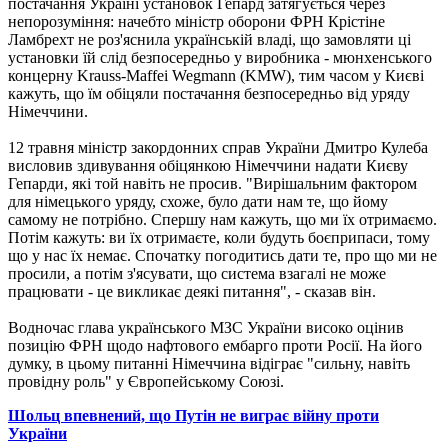
постачання Україні установок Гепард затягується через
непорозуміння: начебто міністр оборони ФРН Крістіне
Ламбрехт не роз'яснила українській владі, що замовляти ці
установки їй слід безпосередньо у виробника - мюнхенського
концерну Krauss-Maffei Wegmann (KMW), тим часом у Києві
кажуть, що їм обіцяли постачання безпосередньо від уряду
Німеччини.
12 травня міністр закордонних справ України Дмитро Кулеба
висловив здивування обіцянкою Німеччини надати Києву
Гепарди, які той навіть не просив. "Вирішальним фактором
для німецького уряду, схоже, було дати нам те, що йому
самому не потрібно. Спершу нам кажуть, що ми їх отримаємо.
Потім кажуть: ви їх отримаєте, коли будуть боєприпаси, тому
що у нас їх немає. Спочатку погодитись дати те, про що ми не
просили, а потім з'ясувати, що система взагалі не може
працювати - це викликає деякі питання", - сказав він.
Водночас глава українського МЗС України високо оцінив
позицію ФРН щодо нафтового ембарго проти Росії. На його
думку, в цьому питанні Німеччина відіграє "сильну, навіть
провідну роль" у Європейському Союзі.
Шольц впевнений, що Путін не виграє війну проти
України