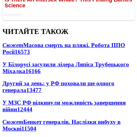
ЧИТАЙТЕ ТАКОЖ
Сюжет
Масова смерть на пляжі. Робота ППО
Росії
16573
У Білорусі засудили лідера Ляпіса Трубецького
Міхалка
16166
Другий за день: у РФ поховали ще одного
генерала
13477
У МЗС РФ відкинули можливість завершення
війни
12444
Сюжет
Бенкет генералів. Наслідки вибуху в
Москві
11504