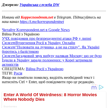
Джерело:
Українська служба DW
Новини від
Корреспондент.net
в Telegram. Підписуйтесь на
наш канал
https://t.me/korrespondentnet
Читайте Korrespondent.net в Google News
Війна Росії з Україною
УЧХ повідомив про безпрецедентні атаки РФ у липні
Сюжет
Вторгнення Росії в Україну. Онлайн
Сюжет
"Полювати на лучника, а не на стрілу". Як Україні
боротись з балістикою
Сюжет
Загадковий звук вибуху налякав Москву: що це було
Їздили в Україну заради полонених: у Кореї затримали
активістів
СПЕЦТЕМА:
Війна Росії з Україною
ТЕГИ:
Росія
Якщо ви помітили помилку, виділіть необхідний текст і
натисніть Ctrl + Enter, щоб повідомити про це редакцію.