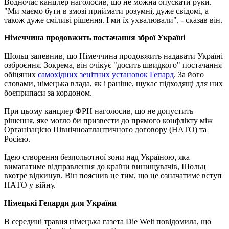
Водночас канцлер наголосив, що не можна опускати руки.
"Ми маємо бути в змозі приймати розумні, дуже свідомі, а
також дуже сміливі рішення. І ми їх ухвалювали", - сказав він.
Німеччина продовжить постачання зброї Україні
Шольц запевнив, що Німеччина продовжить надавати Україні
озброєння. Зокрема, він очікує "досить швидкого" постачання
обіцяних
самохідних зенітних установок Гепард
. За його
словами, німецька влада, як і раніше, шукає підходящі для них
боєприпаси за кордоном.
При цьому канцлер ФРН наголосив, що не допустить
рішення, яке могло би призвести до прямого конфлікту між
Організацією Північноатлантичного договору (НАТО) та
Росією.
Ідею створення безпольотної зони над Україною, яка
вимагатиме відправлення до країни винищувачів, Шольц
вкотре відкинув. Він пояснив це тим, що це означатиме вступ
НАТО у війну.
Німецькі Гепарди для України
В середині травня німецька газета Die Welt повідомила, що