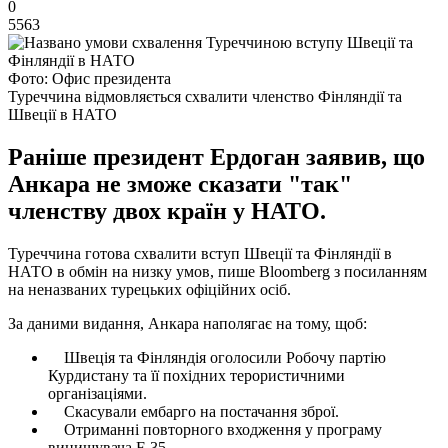
0
5563
Фото: Офис президента
Туреччина відмовляється схвалити членство Фінляндії та
Швеції в НАТО
Раніше президент Ердоган заявив, що
Анкара не зможе сказати "так"
членству двох країн у НАТО.
Туреччина готова схвалити вступ Швеції та Фінляндії в
НАТО в обмін на низку умов, пише Bloomberg з посиланням
на неназваних турецьких офіційних осіб.
За даними видання, Анкара наполягає на тому, щоб:
Швеція та Фінляндія оголосили Робочу партію
Курдистану та її похідних терористичними
організаціями.
Скасували ембарго на постачання зброї.
Отриманні повторного входження у програму
винищувача F-35.