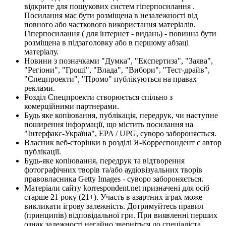
відкрите для пошукових систем гіперпосилання .
Посилання має бути розміщена в незалежності від
повного або часткового використання матеріалів.
Гіперпосилання ( для інтернет - видань) - повинна бути
розміщена в підзаголовку або в першому абзаці
матеріалу.
Новини з позначками "Думка", "Експертиза", "Заява",
"Регіони", "Гроші", "Влада", "Вибори", "Тест-драйв",
"Спецпроекти", "Промо" публікуються на правах
реклами.
Розділ Спецпроекти створюється спільно з
комерційними партнерами.
Будь яке копіювання, публікація, передрук, чи наступне
поширення інформації, що містить посилання на
"Інтерфакс-Україна", EPA / UPG, суворо забороняється.
Власник веб-сторінки в розділі Я-Корреспондент є автор
публікації.
Будь-яке копіювання, передрук та відтворення
фотографічних творів та/або аудіовізуальних творів
правовласника Getty Images - суворо забороняється.
Матеріали сайту korrespondent.net призначені для осіб
старше 21 року (21+). Участь в азартних іграх може
викликати ігрову залежність. Дотримуйтесь правил
(принципів) відповідальної гри. При виявленні перших
ознак залежності негайно зверніться до спеціаліста.