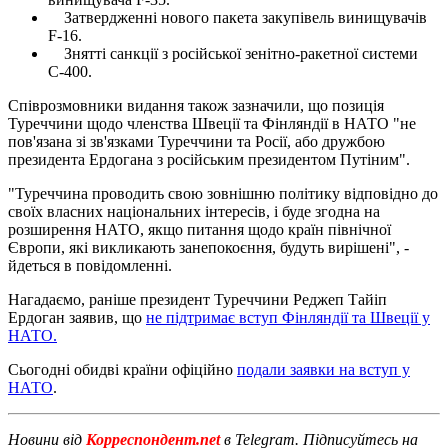
Затвердженні нового пакета закупівель винищувачів
F-16.
Знятті санкції з російської зенітно-ракетної системи
С-400.
Співрозмовники видання також зазначили, що позиція
Туреччини щодо членства Швеції та Фінляндії в НАТО "не
пов'язана зі зв'язками Туреччини та Росії, або дружбою
президента Ердогана з російським президентом Путіним".
"Туреччина проводить свою зовнішню політику відповідно до
своїх власних національних інтересів, і буде згодна на
розширення НАТО, якщо питання щодо країн північної
Європи, які викликають занепокоєння, будуть вирішені", -
йдеться в повідомленні.
Нагадаємо, раніше президент Туреччини Реджеп Тайіп
Ердоган заявив, що
не підтримає вступ Фінляндії та Швеції у
НАТО.
Сьогодні обидві країни офіційно
подали заявки на вступ у
НАТО
.
Новини від
Корреспондент.net
в Telegram. Підписуйтесь на