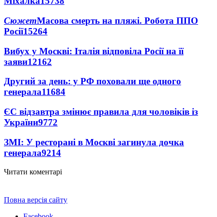
Міхалка
15738
Сюжет
Масова смерть на пляжі. Робота ППО
Росії
15264
Вибух у Москві: Італія відповіла Росії на її
заяви
12162
Другий за день: у РФ поховали ще одного
генерала
11684
ЄС відзавтра змінює правила для чоловіків із
України
9772
ЗМІ: У ресторані в Москві загинула дочка
генерала
9214
Читати коментарі
Повна версія сайту
Facebook