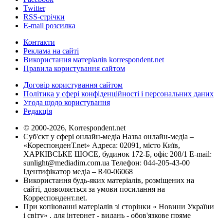
Twitter
RSS-стрічки
E-mail розсилка
Контакти
Реклама на сайті
Використання матеріалів korrespondent.net
Правила користування сайтом
Договір користування сайтом
Політика у сфері конфіденційності і персональних даних
Угода щодо користування
Редакція
© 2000-2026, Korrespondent.net
Суб'єкт у сфері онлайн-медіа Назва онлайн-медіа –
«КореспонденТ.net» Адреса: 02091, місто Київ,
ХАРКІВСЬКЕ ШОСЕ, будинок 172-Б, офіс 208/1 E-mail:
sunlight@mediadim.com.ua
Телефон: 044-205-43-00
Ідентифікатор медіа – R40-06068
Використання будь-яких матеріалів, розміщених на
сайті, дозволяється за умови посилання на
Корреспондент.net.
При копіюванні матеріалів зі сторінки « Новини України
і світу» , для інтернет - видань - обов'язкове пряме