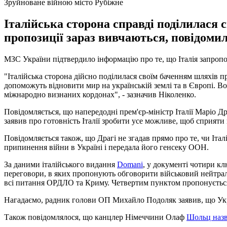
Зруйноване війною місто Рубіжне
Італійська сторона справді поділилася 
пропозиції зараз вивчаються, повідоми
МЗС України підтвердило інформацію про те, що Італія запроп
"Італійська сторона дійсно поділилася своїм баченням шляхів пр
допоможуть відновити мир на українській землі та в Європі. Вод
міжнародно визнаних кордонах", - зазначив Ніколенко.
Повідомляється, що напередодні прем'єр-міністр Італії Маріо 
заявив про готовність Італії зробити усе можливе, щоб сприят
Повідомляється також, що Драгі не згадав прямо про те, чи Іта
припинення війни в Україні і передала його генсеку ООН.
За даними італійського видання
Domani
, у документі чотири к
переговори, в яких пропонують обговорити військовий нейтрал
всі питання ОРДЛО та Криму. Четвертим пунктом пропонується 
Нагадаємо, радник голови ОП Михайло Подоляк заявив, що Укр
Також повідомлялося, що канцлер Німеччини Олаф
Шольц назв