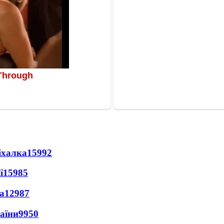
іхалка
15992
ї
15985
а
12987
раїни
9950