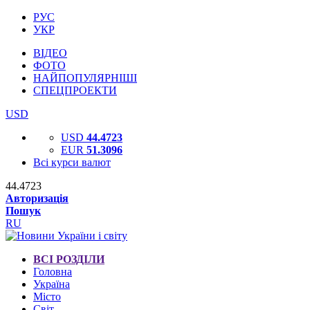
РУС
УКР
ВІДЕО
ФОТО
НАЙПОПУЛЯРНІШІ
СПЕЦПРОЕКТИ
USD
USD
44.4723
EUR
51.3096
Всі курси валют
44.4723
Авторизація
Пошук
RU
ВСІ РОЗДІЛИ
Головна
Україна
Місто
Світ