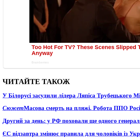
ЧИТАЙТЕ ТАКОЖ
У Білорусі засудили лідера Ляпіса Трубецького М
Сюжет
Масова смерть на пляжі. Робота ППО Росі
Другий за день: у РФ поховали ще одного генерал
ЄС відзавтра змінює правила для чоловіків із Ук