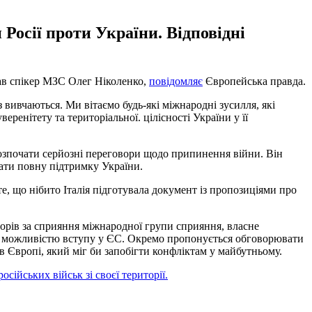
Росії проти України. Відповідні
зав спікер МЗС Олег Ніколенко,
повідомляє
Європейська правда.
 вивчаються. Ми вітаємо будь-які міжнародні зусилля, які
ренітету та територіальної. цілісності України у її
розпочати серйозні переговори щодо припинення війни. Він
мати повну підтримку України.
е, що нібито Італія підготувала документ із пропозиціями про
орів за сприяння міжнародної групи сприяння, власне
а з можливістю вступу у ЄС. Окремо пропонується обговорювати
 Європі, який міг би запобігти конфліктам у майбутньому.
осійських військ зі своєї території.