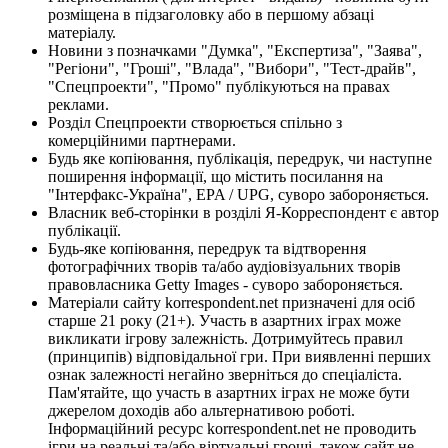
розміщена в підзаголовку або в першому абзаці
матеріалу.
Новини з позначками "Думка", "Експертиза", "Заява",
"Регіони", "Гроші", "Влада", "Вибори", "Тест-драйв",
"Спецпроекти", "Промо" публікуються на правах
реклами.
Розділ Спецпроекти створюється спільно з
комерційними партнерами.
Будь яке копіювання, публікація, передрук, чи наступне
поширення інформації, що містить посилання на
"Інтерфакс-Україна", EPA / UPG, суворо забороняється.
Власник веб-сторінки в розділі Я-Корреспондент є автор
публікації.
Будь-яке копіювання, передрук та відтворення
фотографічних творів та/або аудіовізуальних творів
правовласника Getty Images - суворо забороняється.
Матеріали сайту korrespondent.net призначені для осіб
старше 21 року (21+). Участь в азартних іграх може
викликати ігрову залежність. Дотримуйтесь правил
(принципів) відповідальної гри. При виявленні перших
ознак залежності негайно зверніться до спеціаліста.
Пам'ятайте, що участь в азартних іграх не може бути
джерелом доходів або альтернативою роботі.
Інформаційний ресурс korrespondent.net не проводить
ігри на реальні та/або віртуальні гроші, також сайт не