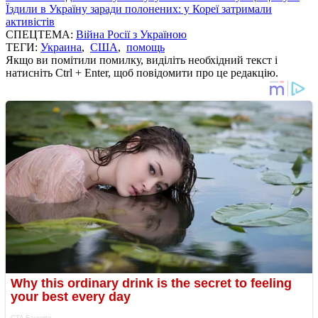
Їздили в Україну заради полонених: у Кореї затримали
активістів
СПЕЦТЕМА:
Війна Росії з Україною
ТЕГИ:
Украина
,
США
,
помощь
Якщо ви помітили помилку, виділіть необхідний текст і
натисніть Ctrl + Enter, щоб повідомити про це редакцію.