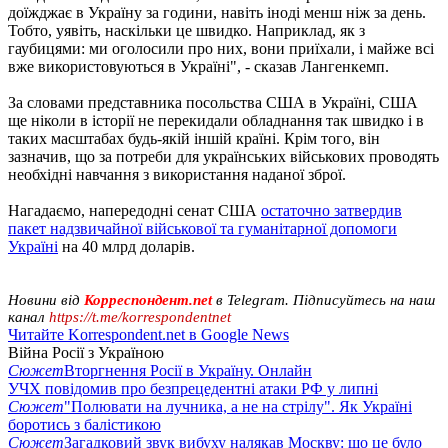
доїжджає в Україну за години, навіть іноді менш ніж за день.
Тобто, уявіть, наскільки це швидко. Наприклад, як з
гаубицями: ми оголосили про них, вони приїхали, і майже всі
вже використовуються в Україні", - сказав Лангенкемп.
За словами представника посольства США в Україні, США
ще ніколи в історії не перекидали обладнання так швидко і в
таких масштабах будь-якій іншій країні. Крім того, він
зазначив, що за потреби для українських військових проводять
необхідні навчання з використання наданої зброї.
Нагадаємо, напередодні сенат США
остаточно затвердив
пакет надзвичайної військової та гуманітарної допомоги
Україні
на 40 млрд доларів.
Новини від
Корреспондент.net
в Telegram. Підписуйтесь на наш
канал
https://t.me/korrespondentnet
Читайте Korrespondent.net в Google News
Війна Росії з Україною
Сюжет
Вторгнення Росії в Україну. Онлайн
УЧХ повідомив про безпрецедентні атаки РФ у липні
Сюжет
"Полювати на лучника, а не на стрілу". Як Україні
боротись з балістикою
Сюжет
Загадковий звук вибуху налякав Москву: що це було