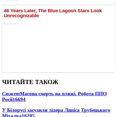
ЧИТАЙТЕ ТАКОЖ
Сюжет
Масова смерть на пляжі. Робота ППО
Росії
16694
У Білорусі засудили лідера Ляпіса Трубецького
Міхалка
16205