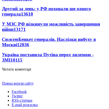
Другий за день: у РФ поховали ще одного
генерала
13610
У МЗС РФ відкинули можливість завершення
війни
13171
Сюжет
Бенкет генералів. Наслідки вибуху в
Москві
12036
Україна поставила Путіна перед дилемою -
ЗМІ
10115
Читати коментарі
Повна версія сайту
Facebook
Twitter
RSS-стрічки
E-mail розсилка