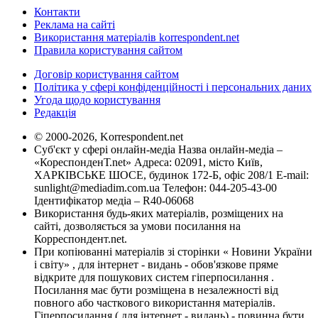
Контакти
Реклама на сайті
Використання матеріалів korrespondent.net
Правила користування сайтом
Договір користування сайтом
Політика у сфері конфіденційності і персональних даних
Угода щодо користування
Редакція
© 2000-2026, Korrespondent.net
Суб'єкт у сфері онлайн-медіа Назва онлайн-медіа –
«КореспонденТ.net» Адреса: 02091, місто Київ,
ХАРКІВСЬКЕ ШОСЕ, будинок 172-Б, офіс 208/1 E-mail:
sunlight@mediadim.com.ua
Телефон: 044-205-43-00
Ідентифікатор медіа – R40-06068
Використання будь-яких матеріалів, розміщених на
сайті, дозволяється за умови посилання на
Корреспондент.net.
При копіюванні матеріалів зі сторінки « Новини України
і світу» , для інтернет - видань - обов'язкове пряме
відкрите для пошукових систем гіперпосилання .
Посилання має бути розміщена в незалежності від
повного або часткового використання матеріалів.
Гіперпосилання ( для інтернет - видань) - повинна бути