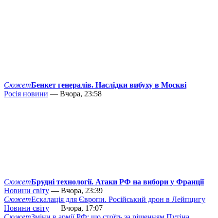
Сюжет
Бенкет генералів. Наслідки вибуху в Москві
Росія новини
— Вчора, 23:58
Сюжет
Брудні технології. Атаки РФ на вибори у Франції
Новини світу
— Вчора, 23:39
Сюжет
Ескалація для Європи. Російський дрон в Лейпцигу
Новини світу
— Вчора, 17:07
Сюжет
Зміни в армії РФ: що стоїть за рішенням Путіна