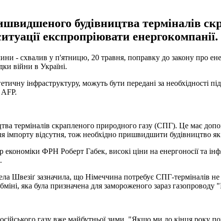
швидшеного будівництва терміналів скра
ситуації експропріювати енергокомпанії.
ни - схвалив у п'ятницю, 20 травня, поправку до закону про ен
дки війни в Україні.
етичну інфраструктуру, можуть бути передані за необхідності пі
 AFP.
тва терміналів скрапленого природного газу (СПГ). Це має доп
для імпорту відсутня, тож необхідно пришвидшити будівництво як с
р економіки ФРН Роберт Габек, високі ціни на енергоносії та ін
.
а Швезіґ зазначила, що Німеччина потребує СПГ-терміналів не ли
міні, яка була призначена для замороженого зараз газопроводу "
російського газу вже майбутньої зими. "Якщо ми до кінця року 