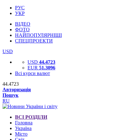
РУС
УКР
ВІДЕО
ФОТО
НАЙПОПУЛЯРНІШІ
СПЕЦПРОЕКТИ
USD
USD
44.4723
EUR
51.3096
Всі курси валют
44.4723
Авторизація
Пошук
RU
ВСІ РОЗДІЛИ
Головна
Україна
Місто
Світ