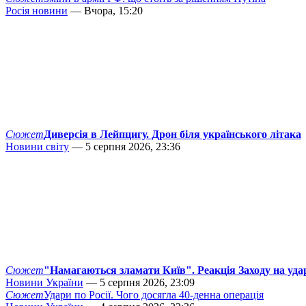
Росія новини
— Вчора, 15:20
Сюжет
Диверсія в Лейпцигу. Дрон біля українського літака
Новини світу
— 5 серпня 2026, 23:36
Сюжет
"Намагаються зламати Київ". Реакція Заходу на уда
Новини України
— 5 серпня 2026, 23:09
Сюжет
Удари по Росії. Чого досягла 40-денна операція