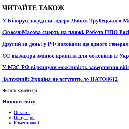
ЧИТАЙТЕ ТАКОЖ
У Білорусі засудили лідера Ляпіса Трубецького М
Сюжет
Масова смерть на пляжі. Робота ППО Росі
Другий за день: у РФ поховали ще одного генерал
ЄС відзавтра змінює правила для чоловіків із Ук
У МЗС РФ відкинули можливість завершення вій
Залужний: Україна не вступить до НАТО
8612
Читати коментарі
Новини світу
Останні
Популярні
Коментовані