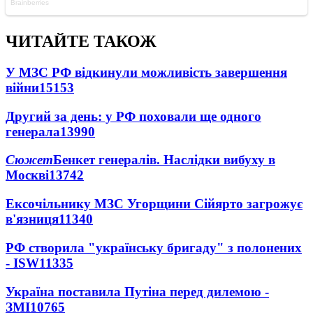
ЧИТАЙТЕ ТАКОЖ
У МЗС РФ відкинули можливість завершення
війни
15153
Другий за день: у РФ поховали ще одного
генерала
13990
Сюжет
Бенкет генералів. Наслідки вибуху в
Москві
13742
Ексочільнику МЗС Угорщини Сійярто загрожує
в'язниця
11340
РФ створила "українську бригаду" з полонених
- ISW
11335
Україна поставила Путіна перед дилемою -
ЗМІ
10765