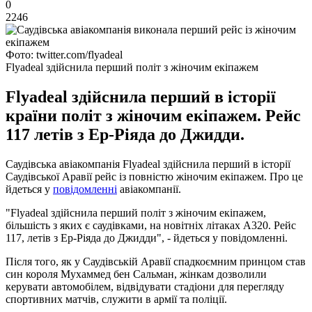
0
2246
Фото: twitter.com/flyadeal
Flyadeal здійснила перший політ з жіночим екіпажем
Flyadeal здійснила перший в історії
країни політ з жіночим екіпажем. Рейс
117 летів з Ер-Ріяда до Джидди.
Саудівська авіакомпанія Flyadeal здійснила перший в історії
Саудівської Аравії рейс із повністю жіночим екіпажем. Про це
йдеться у
повідомленні
авіакомпанії.
"Flyadeal здійснила перший політ з жіночим екіпажем,
більшість з яких є саудівками, на новітніх літаках A320. Рейс
117, летів з Ер-Ріяда до Джидди", - йдеться у повідомленні.
Після того, як у Саудівській Аравії спадкоємним принцом став
син короля Мухаммед бен Сальман, жінкам дозволили
керувати автомобілем, відвідувати стадіони для перегляду
спортивних матчів, служити в армії та поліції.