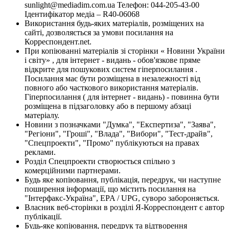
sunlight@mediadim.com.ua
Телефон: 044-205-43-00
Ідентифікатор медіа – R40-06068
Використання будь-яких матеріалів, розміщених на
сайті, дозволяється за умови посилання на
Корреспондент.net.
При копіюванні матеріалів зі сторінки « Новини України
і світу» , для інтернет - видань - обов'язкове пряме
відкрите для пошукових систем гіперпосилання .
Посилання має бути розміщена в незалежності від
повного або часткового використання матеріалів.
Гіперпосилання ( для інтернет - видань) - повинна бути
розміщена в підзаголовку або в першому абзаці
матеріалу.
Новини з позначками "Думка", "Експертиза", "Заява",
"Регіони", "Гроші", "Влада", "Вибори", "Тест-драйв",
"Спецпроекти", "Промо" публікуються на правах
реклами.
Розділ Спецпроекти створюється спільно з
комерційними партнерами.
Будь яке копіювання, публікація, передрук, чи наступне
поширення інформації, що містить посилання на
"Інтерфакс-Україна", EPA / UPG, суворо забороняється.
Власник веб-сторінки в розділі Я-Корреспондент є автор
публікації.
Будь-яке копіювання, передрук та відтворення