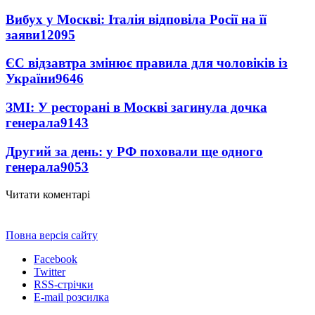
Вибух у Москві: Італія відповіла Росії на її
заяви
12095
ЄС відзавтра змінює правила для чоловіків із
України
9646
ЗМІ: У ресторані в Москві загинула дочка
генерала
9143
Другий за день: у РФ поховали ще одного
генерала
9053
Читати коментарі
Повна версія сайту
Facebook
Twitter
RSS-стрічки
E-mail розсилка