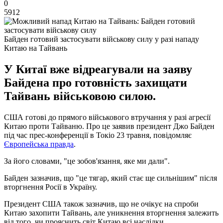
0
5912
Байден готовий застосувати військову силу у разі нападу
Китаю на Тайвань
У Китаї вже відреагували на заяву
Байдена про готовність захищати
Тайвань військовою силою.
США готові до прямого військового втручання у разі агресії
Китаю проти Тайваню. Про це заявив президент Джо Байден
під час прес-конференції в Токіо 23 травня, повідомляє
Європейська правда
.
За його словами, "це зобов'язання, яке ми дали".
Байден зазначив, що "це тягар, який стає ще сильнішим" після
вторгнення Росії в Україну.
Президент США також зазначив, що не очікує на спроби
Китаю захопити Тайвань, але уникнення вторгнення залежить
від того, чи прояснить світ Китаю всі наслідки.