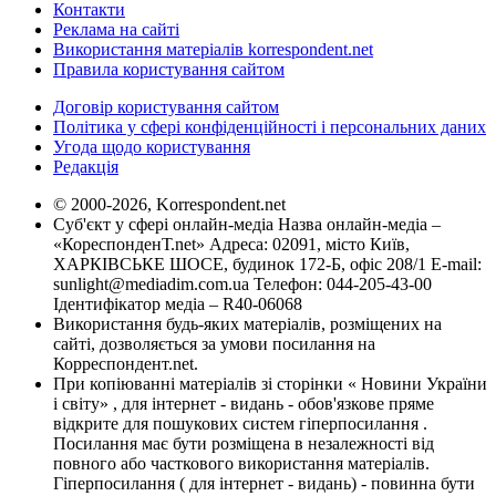
Контакти
Реклама на сайті
Використання матеріалів korrespondent.net
Правила користування сайтом
Договір користування сайтом
Політика у сфері конфіденційності і персональних даних
Угода щодо користування
Редакція
© 2000-2026, Korrespondent.net
Суб'єкт у сфері онлайн-медіа Назва онлайн-медіа –
«КореспонденТ.net» Адреса: 02091, місто Київ,
ХАРКІВСЬКЕ ШОСЕ, будинок 172-Б, офіс 208/1 E-mail:
sunlight@mediadim.com.ua
Телефон: 044-205-43-00
Ідентифікатор медіа – R40-06068
Використання будь-яких матеріалів, розміщених на
сайті, дозволяється за умови посилання на
Корреспондент.net.
При копіюванні матеріалів зі сторінки « Новини України
і світу» , для інтернет - видань - обов'язкове пряме
відкрите для пошукових систем гіперпосилання .
Посилання має бути розміщена в незалежності від
повного або часткового використання матеріалів.
Гіперпосилання ( для інтернет - видань) - повинна бути