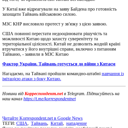
У Китаї вже відреагували на заяву Байдена про готовність
захищати Тайвань військовою силою.
МЗС КНР висловило протест у зв'язку з цією заявою.
США повинні перестати недооцінювати рішучість та
можливості Китаю щодо захисту суверенітету та
територіальної цілісності. Китай не дозволить жодній країні
втручатися у його внутрішні справи, включно з питанням
Тайваню, - заявили в МЗС Китаю
Фактор України. Тайвань готується до війни з Китаєм
Нагадаємо, на Тайвані пройшли командно-штабні
навчання із
імітацією атаки з боку Китаю.
Новини від
Корреспондент.net
в Telegram. Підписуйтесь на
наш канал
https://t.me/korrespondentnet
Читайте Korrespondent.net в Google News
ТЕГИ:
США
,
Тайвань
,
Китай
,
нападение