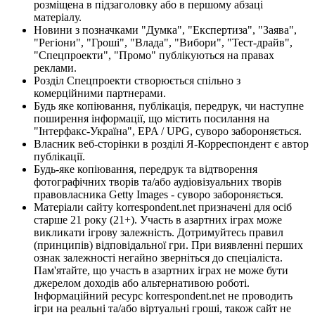
розміщена в підзаголовку або в першому абзаці
матеріалу.
Новини з позначками "Думка", "Експертиза", "Заява",
"Регіони", "Гроші", "Влада", "Вибори", "Тест-драйв",
"Спецпроекти", "Промо" публікуються на правах
реклами.
Розділ Спецпроекти створюється спільно з
комерційними партнерами.
Будь яке копіювання, публікація, передрук, чи наступне
поширення інформації, що містить посилання на
"Інтерфакс-Україна", EPA / UPG, суворо забороняється.
Власник веб-сторінки в розділі Я-Корреспондент є автор
публікації.
Будь-яке копіювання, передрук та відтворення
фотографічних творів та/або аудіовізуальних творів
правовласника Getty Images - суворо забороняється.
Матеріали сайту korrespondent.net призначені для осіб
старше 21 року (21+). Участь в азартних іграх може
викликати ігрову залежність. Дотримуйтесь правил
(принципів) відповідальної гри. При виявленні перших
ознак залежності негайно зверніться до спеціаліста.
Пам'ятайте, що участь в азартних іграх не може бути
джерелом доходів або альтернативою роботі.
Інформаційний ресурс korrespondent.net не проводить
ігри на реальні та/або віртуальні гроші, також сайт не