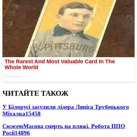
ЧИТАЙТЕ ТАКОЖ
У Білорусі засудили лідера Ляпіса Трубецького
Міхалка
15458
Сюжет
Масова смерть на пляжі. Робота ППО
Росії
14896