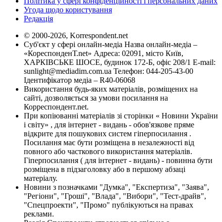
Політика у сфері конфіденційності і персональних даних
Угода щодо користування
Редакція
© 2000-2026, Korrespondent.net
Суб'єкт у сфері онлайн-медіа Назва онлайн-медіа –
«КореспонденТ.net» Адреса: 02091, місто Київ,
ХАРКІВСЬКЕ ШОСЕ, будинок 172-Б, офіс 208/1 E-mail:
sunlight@mediadim.com.ua
Телефон: 044-205-43-00
Ідентифікатор медіа – R40-06068
Використання будь-яких матеріалів, розміщених на
сайті, дозволяється за умови посилання на
Корреспондент.net.
При копіюванні матеріалів зі сторінки « Новини України
і світу» , для інтернет - видань - обов'язкове пряме
відкрите для пошукових систем гіперпосилання .
Посилання має бути розміщена в незалежності від
повного або часткового використання матеріалів.
Гіперпосилання ( для інтернет - видань) - повинна бути
розміщена в підзаголовку або в першому абзаці
матеріалу.
Новини з позначками "Думка", "Експертиза", "Заява",
"Регіони", "Гроші", "Влада", "Вибори", "Тест-драйв",
"Спецпроекти", "Промо" публікуються на правах
реклами.