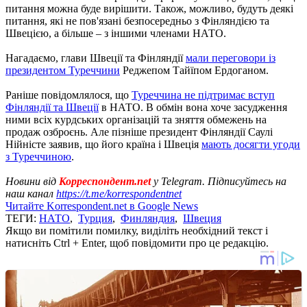
питання можна буде вирішити. Також, можливо, будуть деякі
питання, які не пов'язані безпосередньо з Фінляндією та
Швецією, а більше – з іншими членами НАТО.
Нагадаємо, глави Швеції та Фінляндії
мали переговори із
президентом Туреччини
Реджепом Тайїпом Ердоганом.
Раніше повідомлялося, що
Туреччина не підтримає вступ
Фінляндії та Швеції
в НАТО. В обмін вона хоче засудження
ними всіх курдських організацій та зняття обмежень на
продаж озброєнь. Але пізніше президент Фінляндії Саулі
Нійністе заявив, що його країна і Швеція
мають досягти угоди
з Туреччиною
.
Новини від
Корреспондент.net
у Telegram. Підписуйтесь на
наш канал
https://t.me/korrespondentnet
Читайте Korrespondent.net в Google News
ТЕГИ:
НАТО
,
Турция
,
Финляндия
,
Швеция
Якщо ви помітили помилку, виділіть необхідний текст і
натисніть Ctrl + Enter, щоб повідомити про це редакцію.