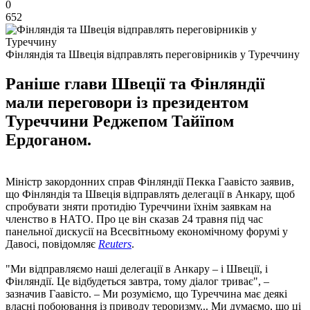
0
652
Фінляндія та Швеція відправлять переговірників у Туреччину
Раніше глави Швеції та Фінляндії
мали переговори із президентом
Туреччини Реджепом Тайїпом
Ердоганом.
Міністр закордонних справ Фінляндії Пекка Гаавісто заявив,
що Фінляндія та Швеція відправлять делегації в Анкару, щоб
спробувати зняти протидію Туреччини їхнім заявкам на
членство в НАТО. Про це він сказав 24 травня під час
панельної дискусії на Всесвітньому економічному форумі у
Давосі, повідомляє
Reuters
.
"Ми відправляємо наші делегації в Анкару – і Швеції, і
Фінляндії. Це відбудеться завтра, тому діалог триває", –
зазначив Гаавісто. – Ми розуміємо, що Туреччина має деякі
власні побоювання із приводу тероризму... Ми думаємо, що ці