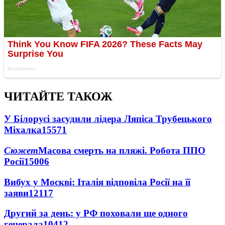
ЧИТАЙТЕ ТАКОЖ
У Білорусі засудили лідера Ляпіса Трубецького
Міхалка
15571
Сюжет
Масова смерть на пляжі. Робота ППО
Росії
15006
Вибух у Москві: Італія відповіла Росії на її
заяви
12117
Другий за день: у РФ поховали ще одного
генерала
10412