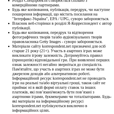
Розділ Спецпроекти створюється спільно з
комерційними партнерами.
Будь яке копіювання, публікація, передрук, чи наступне
поширення інформації, що містить посилання на
"Інтерфакс-Україна", EPA / UPG, суворо забороняється.
Власник веб-сторінки в розділі Я-Корреспондент є автор
публікації.
Будь-яке копіювання, передрук та відтворення
фотографічних творів та/або аудіовізуальних творів
правовласника Getty Images - суворо забороняється.
Матеріали сайту korrespondent.net призначені для осіб
старше 21 року (21+). Участь в азартних іграх може
викликати ігрову залежність. Дотримуйтесь правил
(принципів) відповідальної гри. При виявленні перших
ознак залежності негайно зверніться до спеціаліста.
Пам'ятайте, що участь в азартних іграх не може бути
джерелом доходів або альтернативою роботі.
Інформаційний ресурс korrespondent.net не проводить
ігри на реальні та/або віртуальні гроші, також сайт не
приймає ні в якій формі оплату ставок та інших
платежів, які пов’язані/можуть бути пов’язані з
азартними іграми, букмекерами чи тоталізаторами. Будь-
які матеріали на інформаційному ресурсі
korrespondent.net публікуються виключно в
інформаційних цілях.