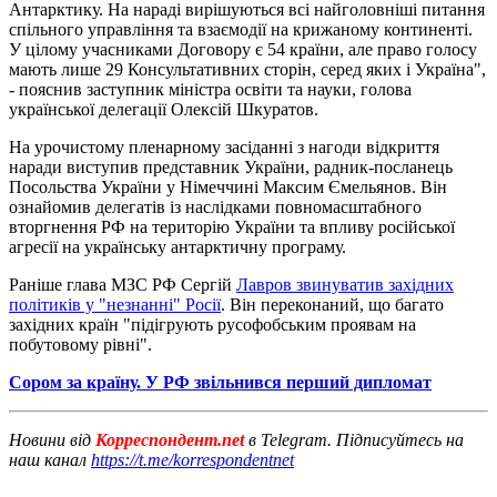
Антарктику. На нараді вирішуються всі найголовніші питання
спільного управління та взаємодії на крижаному континенті.
У цілому учасниками Договору є 54 країни, але право голосу
мають лише 29 Консультативних сторін, серед яких і Україна",
- пояснив заступник міністра освіти та науки, голова
української делегації Олексій Шкуратов.
На урочистому пленарному засіданні з нагоди відкриття
наради виступив представник України, радник-посланець
Посольства України у Німеччині Максим Ємельянов. Він
ознайомив делегатів із наслідками повномасштабного
вторгнення РФ на територію України та впливу російської
агресії на українську антарктичну програму.
Раніше глава МЗС РФ Сергій
Лавров звинуватив західних
політиків у "незнанні" Росії
. Він переконаний, що багато
західних країн "підігрують русофобським проявам на
побутовому рівні".
Сором за країну. У РФ звільнився перший дипломат
Новини від
Корреспондент.net
в Telegram. Підписуйтесь на
наш канал
https://t.me/korrespondentnet