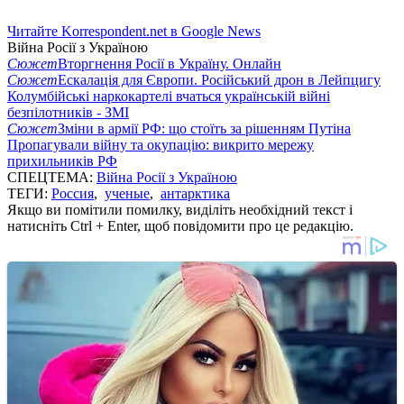
Читайте Korrespondent.net в Google News
Війна Росії з Україною
Сюжет
Вторгнення Росії в Україну. Онлайн
Сюжет
Ескалація для Європи. Російський дрон в Лейпцигу
Колумбійські наркокартелі вчаться українській війні
безпілотників - ЗМІ
Сюжет
Зміни в армії РФ: що стоїть за рішенням Путіна
Пропагували війну та окупацію: викрито мережу
прихильників РФ
СПЕЦТЕМА:
Війна Росії з Україною
ТЕГИ:
Россия
,
ученые
,
антарктика
Якщо ви помітили помилку, виділіть необхідний текст і
натисніть Ctrl + Enter, щоб повідомити про це редакцію.