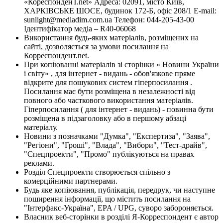
«КореспонденТ.net» Адреса: 02091, місто Київ,
ХАРКІВСЬКЕ ШОСЕ, будинок 172-Б, офіс 208/1 E-mail:
sunlight@mediadim.com.ua
Телефон: 044-205-43-00
Ідентифікатор медіа – R40-06068
Використання будь-яких матеріалів, розміщених на
сайті, дозволяється за умови посилання на
Корреспондент.net.
При копіюванні матеріалів зі сторінки « Новини України
і світу» , для інтернет - видань - обов'язкове пряме
відкрите для пошукових систем гіперпосилання .
Посилання має бути розміщена в незалежності від
повного або часткового використання матеріалів.
Гіперпосилання ( для інтернет - видань) - повинна бути
розміщена в підзаголовку або в першому абзаці
матеріалу.
Новини з позначками "Думка", "Експертиза", "Заява",
"Регіони", "Гроші", "Влада", "Вибори", "Тест-драйв",
"Спецпроекти", "Промо" публікуються на правах
реклами.
Розділ Спецпроекти створюється спільно з
комерційними партнерами.
Будь яке копіювання, публікація, передрук, чи наступне
поширення інформації, що містить посилання на
"Інтерфакс-Україна", EPA / UPG, суворо забороняється.
Власник веб-сторінки в розділі Я-Корреспондент є автор