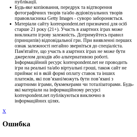
публікації.
Будь-яке копіювання, передрук та відтворення
фотографічних творів та/або аудіовізуальних творів
правовласника Getty Images - суворо забороняється.
Матеріали сайту korrespondent.net призначені для осіб
старше 21 року (21+). Участь в азартних іграх може
викликати ігрову залежність. Дотримуйтесь правил
(принципів) відповідальної гри. При виявленні перших
ознак залежності негайно зверніться до спеціаліста.
Пам'ятайте, що участь в азартних іграх не може бути
джерелом доходів або альтернативою роботі.
Інформаційний ресурс korrespondent.net не проводить
ігри на реальні та/або віртуальні гроші, також сайт не
приймає ні в якій формі оплату ставок та інших
платежів, які пов’язані/можуть бути пов’язані з
азартними іграми, букмекерами чи тоталізаторами. Будь-
які матеріали на інформаційному ресурсі
korrespondent.net публікуються виключно в
інформаційних цілях.
X
Ошибка