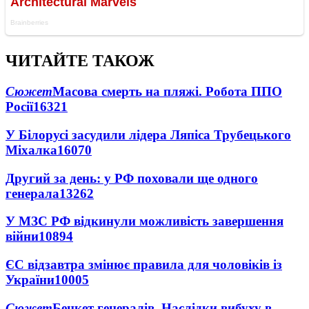
ЧИТАЙТЕ ТАКОЖ
Сюжет
Масова смерть на пляжі. Робота ППО
Росії
16321
У Білорусі засудили лідера Ляпіса Трубецького
Міхалка
16070
Другий за день: у РФ поховали ще одного
генерала
13262
У МЗС РФ відкинули можливість завершення
війни
10894
ЄС відзавтра змінює правила для чоловіків із
України
10005
Сюжет
Бенкет генералів. Наслідки вибуху в