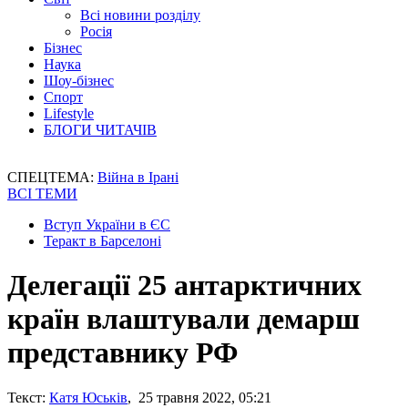
Всі новини розділу
Росія
Бізнес
Наука
Шоу-бізнес
Спорт
Lifestyle
БЛОГИ ЧИТАЧІВ
СПЕЦТЕМА:
Війна в Ірані
ВСІ ТЕМИ
Вступ України в ЄС
Теракт в Барселоні
Делегації 25 антарктичних
країн влаштували демарш
представнику РФ
Текст:
Катя Юськів
, 25 травня 2022, 05:21