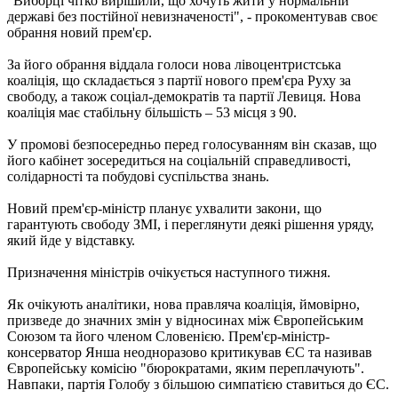
"Виборці чітко вирішили, що хочуть жити у нормальній
державі без постійної невизначеності", - прокоментував своє
обрання новий прем'єр.
За його обрання віддала голоси нова лівоцентристська
коаліція, що складається з партії нового прем'єра Руху за
свободу, а також соціал-демократів та партії Левиця. Нова
коаліція має стабільну більшість – 53 місця з 90.
У промові безпосередньо перед голосуванням він сказав, що
його кабінет зосередиться на соціальній справедливості,
солідарності та побудові суспільства знань.
Новий прем'єр-міністр планує ухвалити закони, що
гарантують свободу ЗМІ, і переглянути деякі рішення уряду,
який йде у відставку.
Призначення міністрів очікується наступного тижня.
Як очікують аналітики, нова правляча коаліція, ймовірно,
призведе до значних змін у відносинах між Європейським
Союзом та його членом Словенією. Прем'єр-міністр-
консерватор Янша неодноразово критикував ЄС та називав
Європейську комісію "бюрократами, яким переплачують".
Навпаки, партія Голобу з більшою симпатією ставиться до ЄС.