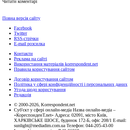
Читати коментарі
Повна версія сайту
Facebook
Twitter
RSS-стрічки
E-mail розсилка
Контакти
Реклама на сайті
Використання матеріалів korrespondent.net
Правила користування сайтом
Договір користування сайтом
Політика у сфері конфіденційності і персональних даних
Угода щодо користування
Редакція
© 2000-2026, Korrespondent.net
Суб'єкт у сфері онлайн-медіа Назва онлайн-медіа –
«КореспонденТ.net» Адреса: 02091, місто Київ,
ХАРКІВСЬКЕ ШОСЕ, будинок 172-Б, офіс 208/1 E-mail:
sunlight@mediadim.com.ua
Телефон: 044-205-43-00