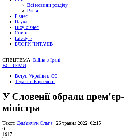
Всі новини розділу
Росія
Бізнес
Наука
Шоу-бізнес
Спорт
Lifestyle
БЛОГИ ЧИТАЧІВ
СПЕЦТЕМА:
Війна в Ірані
ВСІ ТЕМИ
Вступ України в ЄС
Теракт в Барселоні
У Словенії обрали прем'єр-
міністра
Текст:
Дем'янчук Ольга
, 26 травня 2022, 02:15
0
1917