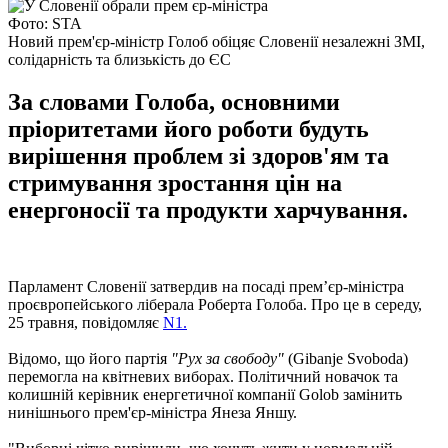
Фото: STA
Новий прем'єр-міністр Голоб обіцяє Словенії незалежні ЗМІ,
солідарність та близькість до ЄС
За словами Голоба, основними
пріоритетами його роботи будуть
вирішення проблем зі здоров'ям та
стримування зростання цін на
енергоносії та продукти харчування.
Парламент Словенії затвердив на посаді прем’єр-міністра
проєвропейського ліберала Роберта Голоба. Про це в середу,
25 травня, повідомляє
N1.
Відомо, що його партія
"Рух за свободу"
(Gibanje Svoboda)
перемогла на квітневих виборах. Політичний новачок та
колишній керівник енергетичної компанії Golob замінить
нинішнього прем'єр-міністра Янеза Яншу.