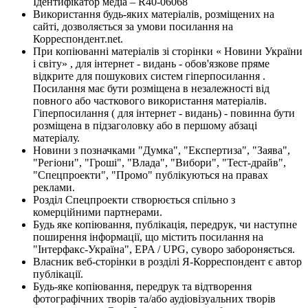
Ідентифікатор медіа – R40-06068
Використання будь-яких матеріалів, розміщених на
сайті, дозволяється за умови посилання на
Корреспондент.net.
При копіюванні матеріалів зі сторінки « Новини України
і світу» , для інтернет - видань - обов'язкове пряме
відкрите для пошукових систем гіперпосилання .
Посилання має бути розміщена в незалежності від
повного або часткового використання матеріалів.
Гіперпосилання ( для інтернет - видань) - повинна бути
розміщена в підзаголовку або в першому абзаці
матеріалу.
Новини з позначками "Думка", "Експертиза", "Заява",
"Регіони", "Гроші", "Влада", "Вибори", "Тест-драйв",
"Спецпроекти", "Промо" публікуються на правах
реклами.
Розділ Спецпроекти створюється спільно з
комерційними партнерами.
Будь яке копіювання, публікація, передрук, чи наступне
поширення інформації, що містить посилання на
"Інтерфакс-Україна", EPA / UPG, суворо забороняється.
Власник веб-сторінки в розділі Я-Корреспондент є автор
публікації.
Будь-яке копіювання, передрук та відтворення
фотографічних творів та/або аудіовізуальних творів