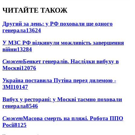
ЧИТАЙТЕ ТАКОЖ
Другий за день: у РФ поховали ще одного
генерала
13624
У МЗС РФ відкинули можливість завершення
війни
13284
Сюжет
Бенкет генералів. Наслідки вибуху в
Москві
12076
Україна поставила Путіна перед дилемою -
ЗМІ
10147
Вибух у ресторані: у Москві таємно поховали
генерала
8546
Сюжет
Масова смерть на пляжі. Робота ППО
Росії
8125