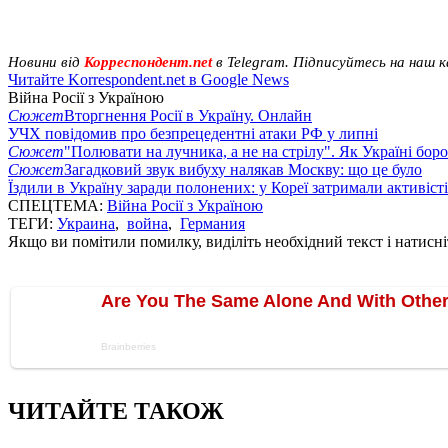
Новини від
Корреспондент.net
в Telegram. Підписуйтесь на наш 
Читайте Korrespondent.net в Google News
Війна Росії з Україною
Сюжет
Вторгнення Росії в Україну. Онлайн
УЧХ повідомив про безпрецедентні атаки РФ у липні
Сюжет
"Полювати на лучника, а не на стрілу". Як Україні бор
Сюжет
Загадковий звук вибуху налякав Москву: що це було
Їздили в Україну заради полонених: у Кореї затримали активіст
СПЕЦТЕМА:
Війна Росії з Україною
ТЕГИ:
Украина
,
война
,
Германия
Якщо ви помітили помилку, виділіть необхідний текст і натисніт
ЧИТАЙТЕ ТАКОЖ