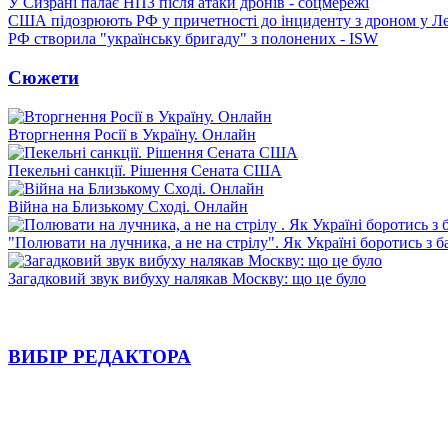
У Сизрані палає НПЗ після атаки дронів - соцмережі
США підозрюють РФ у причетності до інциденту з дроном у Л
РФ створила "українську бригаду" з полонених - ISW
Сюжети
Вторгнення Росії в Україну. Онлайн
Пекельні санкції. Рішення Сената США
Війна на Близькому Сході. Онлайн
"Полювати на лучника, а не на стрілу". Як Україні боротись з 
Загадковий звук вибуху налякав Москву: що це було
ВИБІР РЕДАКТОРА