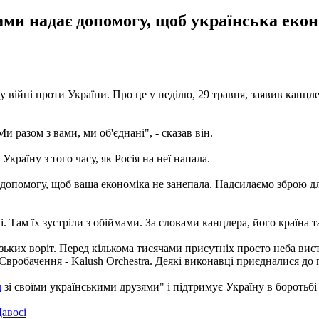
ми надає допомогу, щоб українська екон
у війні проти України. Про це у неділю, 29 травня, заявив кан
 разом з вами, ми об'єднані", - сказав він.
країну з того часу, як Росія на неї напала.
допомогу, щоб ваша економіка не занепала. Надсилаємо зброю д
. Там їх зустріли з обіймами. За словами канцлера, його країна 
ких воріт. Перед кількома тисячами присутніх просто неба вист
обачення - Kalush Orchestra. Деякі виконавці приєдналися до п
ч
зі своїми українськими друзями" і підтримує Україну в боротьбі
авосі