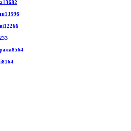
а
13682
ни
13596
ві
12266
233
ерала
8564
ї
8164