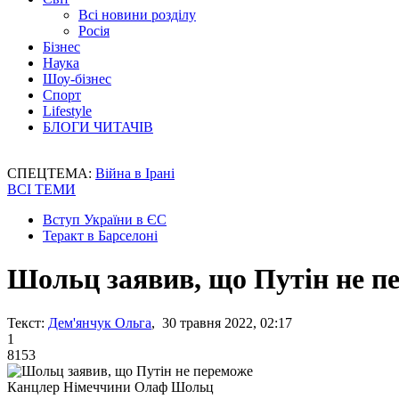
Всі новини розділу
Росія
Бізнес
Наука
Шоу-бізнес
Спорт
Lifestyle
БЛОГИ ЧИТАЧІВ
СПЕЦТЕМА:
Війна в Ірані
ВСІ ТЕМИ
Вступ України в ЄС
Теракт в Барселоні
Шольц заявив, що Путін не п
Текст:
Дем'янчук Ольга
, 30 травня 2022, 02:17
1
8153
Канцлер Німеччини Олаф Шольц