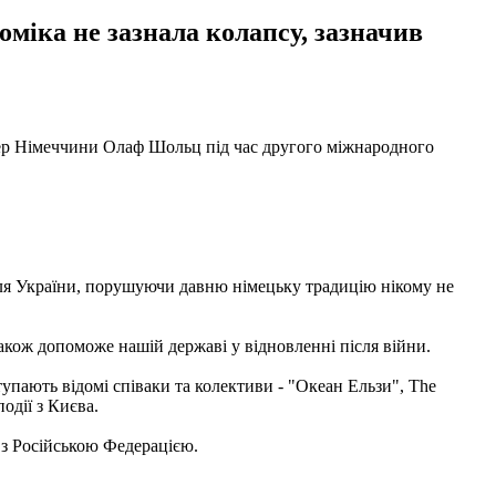
оміка не зазнала колапсу, зазначив
цлер Німеччини Олаф Шольц під час другого міжнародного
ля України, порушуючи давню німецьку традицію нікому не
також допоможе нашій державі у відновленні після війни.
упають відомі співаки та колективи - "Океан Ельзи", The
одії з Києва.
 з Російською Федерацією.