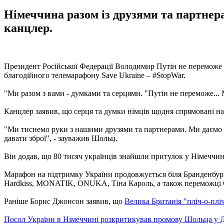
Німеччина разом із друзями та партнера
канцлер.
Президент Російської Федерації Володимир Путін не переможе 
благодійного телемарафону Save Ukraine – #StopWar.
"Ми разом з вами - думками та серцями. "Путін не переможе... Ми
Канцлер заявив, що серця та думки німців щодня спрямовані на У
"Ми тиснемо руки з нашими друзями та партнерами. Ми даємо 
давати зброї", - зауважив Шольц.
Він додав, що 80 тисяч українців знайшли притулок у Німеччині
Марафон на підтримку України продовжується біля Бранденбурзь
Hardkiss, MONATIK, ONUKA, Тіна Кароль, а також переможці Євр
Раніше Борис Джонсон заявив, що
Велика Британія "пліч-о-плі
Посол України в Німеччині розкритикував промову Шольца у Д