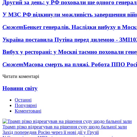
Другий за день: у РФ поховали ще одного генерал
У МЗС РФ відкинули можливість завершення вій
Сюжет
Бенкет генералів. Наслідки вибуху в Моск
Україна поставила Путіна перед дилемою - ЗМІ
10
Вибух у ресторані: у Москві таємно поховали ген
Сюжет
Масова смерть на пляжі. Робота ППО Росі
Читати коментарі
Новини світу
Останні
Популярні
Коментовані
Трамп різко відреагував на рішення суду щодо бальної зали
Захід попередив Росію через її нові дії у Грузії