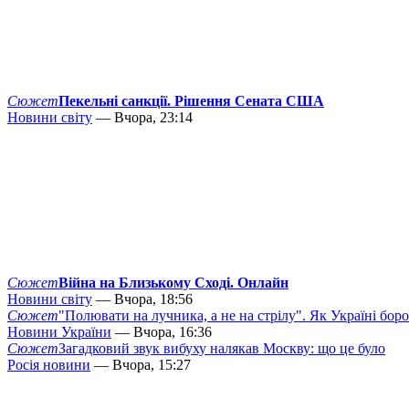
Сюжет
Пекельні санкції. Рішення Сената США
Новини світу
— Вчора, 23:14
Сюжет
Війна на Близькому Сході. Онлайн
Новини світу
— Вчора, 18:56
Сюжет
"Полювати на лучника, а не на стрілу". Як Україні бор
Новини України
— Вчора, 16:36
Сюжет
Загадковий звук вибуху налякав Москву: що це було
Росія новини
— Вчора, 15:27