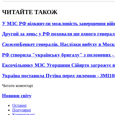
ЧИТАЙТЕ ТАКОЖ
У МЗС РФ відкинули можливість завершення вій
Другий за день: у РФ поховали ще одного генерал
Сюжет
Бенкет генералів. Наслідки вибуху в Моск
РФ створила "українську бригаду" з полонених -
Ексочільнику МЗС Угорщини Сійярто загрожує в
Україна поставила Путіна перед дилемою - ЗМІ
10
Читати коментарі
Новини світу
Останні
Популярні
Коментовані