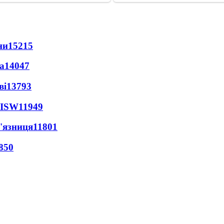
ни
15215
а
14047
ві
13793
 ISW
11949
'язниця
11801
850