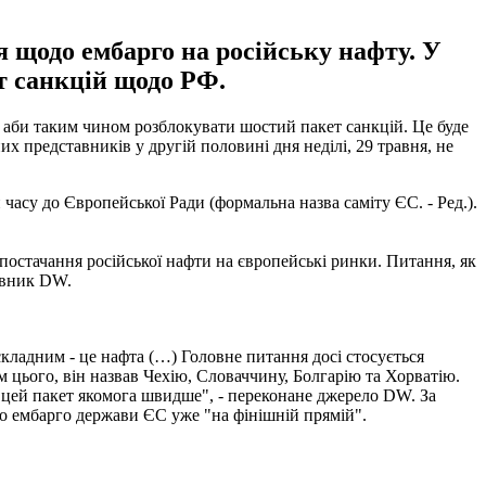
 щодо ембарго на російську нафту. У
т санкцій щодо РФ.
, аби таким чином розблокувати шостий пакет санкцій. Це буде
их представників у другій половині дня неділі, 29 травня, не
часу до Європейської Ради (формальна назва саміту ЄС. - Ред.).
.
 постачання російської нафти на європейські ринки. Питання, як
мовник DW.
складним - це нафта (…) Головне питання досі стосується
м цього, він назвав Чехію, Словаччину, Болгарію та Хорватію.
ти цей пакет якомога швидше", - переконане джерело DW. За
го ембарго держави ЄС уже "на фінішній прямій".