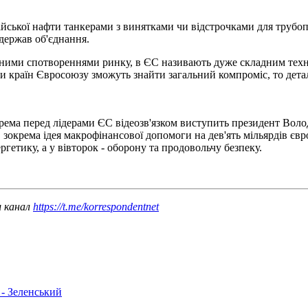
ської нафти танкерами з винятками чи відстрочками для трубоп
 держав об'єднання.
альними спотвореннями ринку, в ЄС називають дуже складним техн
ри країн Євросоюзу зможуть знайти загальний компроміс, то детал
крема перед лідерами ЄС відеозв'язком виступить президент Вол
зокрема ідея макрофінансової допомоги на дев'ять мільярдів євро
ргетику, а у вівторок - оборону та продовольчу безпеку.
ш канал
https://t.me/korrespondentnet
 - Зеленський