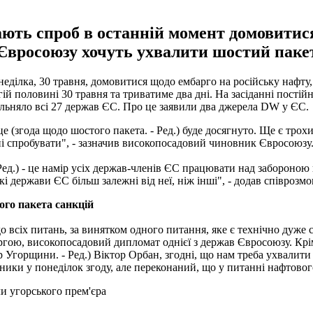
ть спроб в останній момент домовитися
 Євросоюзу хочуть ухвалити шостий паке
еділка, 30 травня, домовитися щодо ембарго на російську нафту
й половині 30 травня та триватиме два дні. На засіданні постійн
ольняло всі 27 держав ЄС. Про це заявили два джерела DW у ЄС.
(згода щодо шостого пакета. - Ред.) буде досягнуто. Ще є трохи 
і спробувати", - зазначив високопосадовий чиновник Євросоюзу
 Ред.) - це намір усіх держав-членів ЄС працювати над забороною
кі держави ЄС більш залежні від неї, ніж інші", - додав співроз
ого пакета санкцій
 всіх питань, за винятком одного питання, яке є технічно дуже 
ергою, високопосадовий дипломат однієї з держав Євросоюзу. Крі
стр Угорщини. - Ред.) Віктор Орбан, згодні, що нам треба ухвали
вники у понеділок згоду, але переконаний, що у питанні нафтово
и угорського прем'єра