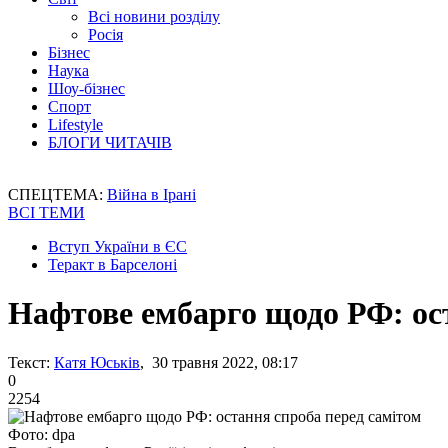
Всі новини розділу
Росія
Бізнес
Наука
Шоу-бізнес
Спорт
Lifestyle
БЛОГИ ЧИТАЧІВ
СПЕЦТЕМА:
Війна в Ірані
ВСІ ТЕМИ
Вступ України в ЄС
Теракт в Барселоні
Нафтове ембарго щодо РФ: ос
Текст:
Катя Юськів
, 30 травня 2022, 08:17
0
2254
Фото: dpa