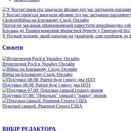
У Косові прем'єра закидали яйцями під час засідання парламент
Сюжет
Війна на Близькому Сході. Онлайн
Пентагон закликав оборонкомпанії наростити виробництво озб
Близька до Трампа компанія збирається бурити у Гренландії без
У Польщі чоловік, який нападав на українців, сам прийшов до в
Сюжети
Вторгнення Росії в Україну. Онлайн
Війна на Близькому Сході. Онлайн
Підсумки 08.08: Patriot буде і мінус два НПЗ
Підсумки 07.08: "Пекельні" санкції і "парад" дронів
Пекельні санкції. Рішення Сената США
ВИБІР РЕДАКТОРА