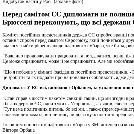
Видобуток нафти у Росії (архівне фото)
Перед самітом ЄС дипломати не полишаю
Брюсселі переконують, що всі держави
Комітет постійних представників держав ЄС спробує вранці пон
остання спроба перед самітом Євросоюзу, який почнеться у другі
вдалося знайти рішення щодо нафтового ембарго, яке би задов
"Важливо продовжувати працювати та не здаватися, перш ніж це 
Це може спрацювати, може й не спрацювати. Але ми зобов'язан
"Що я побачив у кімнаті (засідання постійних представників. -
це зробити та як подбати про національні особливості, адже дея
Дипломат: У ЄС всі, включно з Орбаном, за ухвалення шост
"Стан справ з шостим пакетом санкцій такий, що ми згодні щодо
кількох держав ЄС, одна з яких - Угорщина", - заявив, своєю ч
"Тут нема політичних питань, бо всі ми, і також (прем'єр-міні
словами дипломата, він не знає, чи досягнуть постійні предста
Головним опонентом нафтового ембарго у ЗМІ дотепер називал
Віктора Орбана