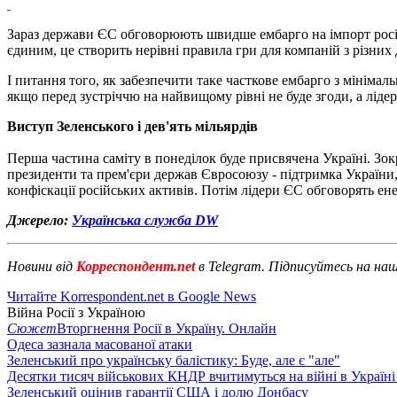
Зараз держави ЄС обговорюють швидше ембарго на імпорт росій
єдиним, це створить нерівні правила гри для компаній з різних
І питання того, як забезпечити таке часткове ембарго з мінім
якщо перед зустріччю на найвищому рівні не буде згоди, а ліде
Виступ Зеленського і дев'ять мільярдів
Перша частина саміту в понеділок буде присвячена Україні. Зо
президенти та прем'єри держав Євросоюзу - підтримка України, 
конфіскації російських активів. Потім лідери ЄС обговорять ене
Джерело:
Українська служба DW
Новини від
Корреспондент.net
в Telegram. Підписуйтесь на на
Читайте Korrespondent.net в Google News
Війна Росії з Україною
Сюжет
Вторгнення Росії в Україну. Онлайн
Одеса зазнала масованої атаки
Зеленський про українську балістику: Буде, але є "але"
Десятки тисяч військових КНДР вчитимуться на війні в Україні
Зеленський оцінив гарантії США і долю Донбасу