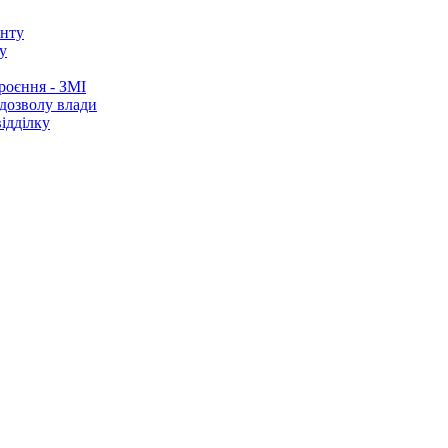
у
роєння - ЗМІ
 дозволу влади
ідділку