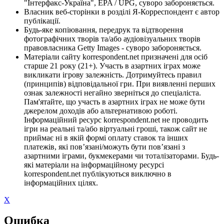
"Інтерфакс-Україна", EPA / UPG, суворо забороняється.
Власник веб-сторінки в розділі Я-Корреспондент є автор
публікації.
Будь-яке копіювання, передрук та відтворення
фотографічних творів та/або аудіовізуальних творів
правовласника Getty Images - суворо забороняється.
Матеріали сайту korrespondent.net призначені для осіб
старше 21 року (21+). Участь в азартних іграх може
викликати ігрову залежність. Дотримуйтесь правил
(принципів) відповідальної гри. При виявленні перших
ознак залежності негайно зверніться до спеціаліста.
Пам'ятайте, що участь в азартних іграх не може бути
джерелом доходів або альтернативою роботі.
Інформаційний ресурс korrespondent.net не проводить
ігри на реальні та/або віртуальні гроші, також сайт не
приймає ні в якій формі оплату ставок та інших
платежів, які пов’язані/можуть бути пов’язані з
азартними іграми, букмекерами чи тоталізаторами. Будь-
які матеріали на інформаційному ресурсі
korrespondent.net публікуються виключно в
інформаційних цілях.
X
Ошибка