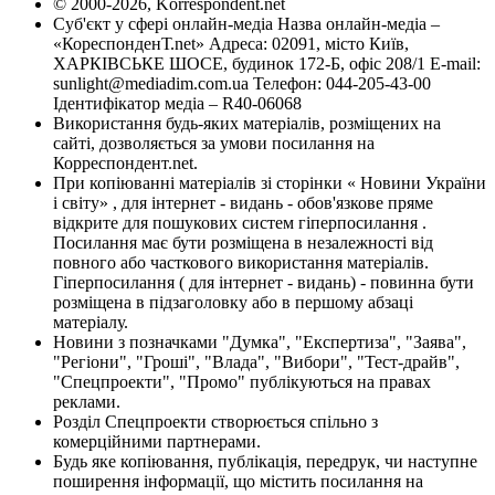
© 2000-2026, Korrespondent.net
Суб'єкт у сфері онлайн-медіа Назва онлайн-медіа –
«КореспонденТ.net» Адреса: 02091, місто Київ,
ХАРКІВСЬКЕ ШОСЕ, будинок 172-Б, офіс 208/1 E-mail:
sunlight@mediadim.com.ua
Телефон: 044-205-43-00
Ідентифікатор медіа – R40-06068
Використання будь-яких матеріалів, розміщених на
сайті, дозволяється за умови посилання на
Корреспондент.net.
При копіюванні матеріалів зі сторінки « Новини України
і світу» , для інтернет - видань - обов'язкове пряме
відкрите для пошукових систем гіперпосилання .
Посилання має бути розміщена в незалежності від
повного або часткового використання матеріалів.
Гіперпосилання ( для інтернет - видань) - повинна бути
розміщена в підзаголовку або в першому абзаці
матеріалу.
Новини з позначками "Думка", "Експертиза", "Заява",
"Регіони", "Гроші", "Влада", "Вибори", "Тест-драйв",
"Спецпроекти", "Промо" публікуються на правах
реклами.
Розділ Спецпроекти створюється спільно з
комерційними партнерами.
Будь яке копіювання, публікація, передрук, чи наступне
поширення інформації, що містить посилання на