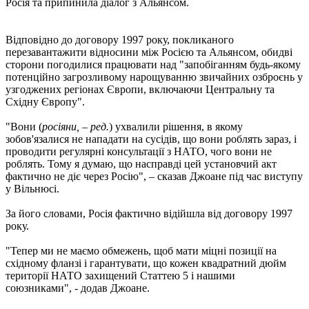
Росія та припинила діалог з Альянсом.
Відповідно до договору 1997 року, покликаного
перезавантажити відносини між Росією та Альянсом, обидві
сторони погодилися працювати над "запобіганням будь-якому
потенційно загрозливому нарощуванню звичайних озброєнь у
узгоджених регіонах Європи, включаючи Центральну та
Східну Європу".
"Вони (
росіяни, – ред.
) ухвалили рішення, в якому
зобов'язалися не нападати на сусідів, що вони роблять зараз, і
проводити регулярні консультації з НАТО, чого вони не
роблять. Тому я думаю, що насправді цей установчий акт
фактично не діє через Росію", – сказав Джоане під час виступу
у Вільнюсі.
За його словами, Росія фактично відійшла від договору 1997
року.
"Тепер ми не маємо обмежень, щоб мати міцні позиції на
східному фланзі і гарантувати, що кожен квадратний дюйм
території НАТО захищений Статтею 5 і нашими
союзниками", - додав Джоане.