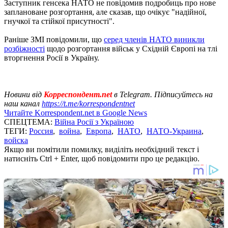
Заступник генсека НАТО не повідомив подробиць про нове
заплановане розгортання, але сказав, що очікує "надійної,
гнучкої та стійкої присутності".
Раніше ЗМІ повідомили, що
серед членів НАТО виникли
розбіжності
щодо розгортання військ у Східній Європі на тлі
вторгнення Росії в Україну.
Новини від
Корреспондент.net
в Telegram. Підписуйтесь на
наш канал
https://t.me/korrespondentnet
Читайте Korrespondent.net в Google News
СПЕЦТЕМА:
Війна Росії з Україною
ТЕГИ:
Россия
,
война
,
Европа
,
НАТО
,
НАТО-Украина
,
войска
Якщо ви помітили помилку, виділіть необхідний текст і
натисніть Ctrl + Enter, щоб повідомити про це редакцію.