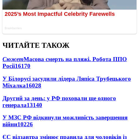
ЧИТАЙТЕ ТАКОЖ
Сюжет
Масова смерть на пляжі. Робота ППО
Росії
16170
У Білорусі засудили лідера Ляпіса Трубецького
Міхалка
16028
Другий за день: у РФ поховали ще одного
генерала
13140
У МЗС РФ відкинули можливість завершення
війни
10226
ЄС відзавтра змінює правила для чоловіків із