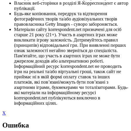
Власник веб-сторінки в розділі Я-Корреспондент є автор
публікації.
Будь-яке копіювання, передрук та відтворення
фотографічних творів та/або аудіовізуальних творів
правовласника Getty Images - суворо забороняється.
Матеріали сайту korrespondent.net призначені для осіб
старше 21 року (21+). Участь в азартних іграх може
викликати ігрову залежність. Дотримуйтесь правил
(принципів) відповідальної гри. При виявленні перших
ознак залежності негайно зверніться до спеціаліста.
Пам'ятайте, що участь в азартних іграх не може бути
джерелом доходів або альтернативою роботі.
Інформаційний ресурс korrespondent.net не проводить
ігри на реальні та/або віртуальні гроші, також сайт не
приймає ні в якій формі оплату ставок та інших
платежів, які пов’язані/можуть бути пов’язані з
азартними іграми, букмекерами чи тоталізаторами. Будь-
які матеріали на інформаційному ресурсі
korrespondent.net публікуються виключно в
інформаційних цілях.
X
Ошибка