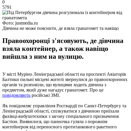
0
5791
Фото: justmedia.ru
Дівчина не може пояснити, де взяла гранатомет та навіщо
Правоохоронці з'ясовують, де дівчина
взяла контейнер, а також навіщо
вийшла з ним на вулицю.
У місті Муріно Ленінградської області на проспекті Авіаторів
Балтики пильні місцеві жителі звернулися до правоохоронних
органів та розповіли, що вулицями ходить дівчина з
предметом, який дуже нагадує гранатомет. Про це
повідомляють
російські ЗМІ.
Як повідомляє управління Росгвардії по Санкт-Петербургу та
Ленінградській області, спілкуватися з дівчиною приїхали
фахівці-вибухотехніки з загону спеціального призначення
Бастіон. Виявилося, що панночка гуляла з порожнім
контейнером від переносного протитанкового ракетного