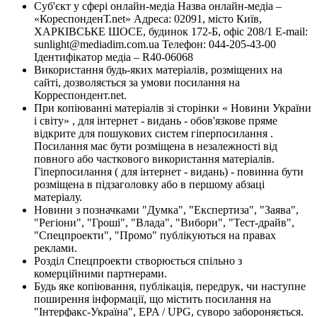
Суб'єкт у сфері онлайн-медіа Назва онлайн-медіа –
«КореспонденТ.net» Адреса: 02091, місто Київ,
ХАРКІВСЬКЕ ШОСЕ, будинок 172-Б, офіс 208/1 E-mail:
sunlight@mediadim.com.ua
Телефон: 044-205-43-00
Ідентифікатор медіа – R40-06068
Використання будь-яких матеріалів, розміщених на
сайті, дозволяється за умови посилання на
Корреспондент.net.
При копіюванні матеріалів зі сторінки « Новини України
і світу» , для інтернет - видань - обов'язкове пряме
відкрите для пошукових систем гіперпосилання .
Посилання має бути розміщена в незалежності від
повного або часткового використання матеріалів.
Гіперпосилання ( для інтернет - видань) - повинна бути
розміщена в підзаголовку або в першому абзаці
матеріалу.
Новини з позначками "Думка", "Експертиза", "Заява",
"Регіони", "Гроші", "Влада", "Вибори", "Тест-драйв",
"Спецпроекти", "Промо" публікуються на правах
реклами.
Розділ Спецпроекти створюється спільно з
комерційними партнерами.
Будь яке копіювання, публікація, передрук, чи наступне
поширення інформації, що містить посилання на
"Інтерфакс-Україна", EPA / UPG, суворо забороняється.