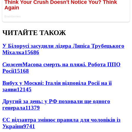
ЧИТАЙТЕ ТАКОЖ
У Білорусі засудили лідера Ляпіса Трубецького
Міхалка
15686
Сюжет
Масова смерть на пляжі. Робота ППО
Росії
15168
Вибух у Москві: Італія відповіла Росії на її
заяви
12145
Другий за день: у РФ поховали ще одного
генерала
11379
ЄС відзавтра змінює правила для чоловіків із
України
9741