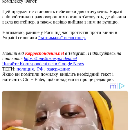
комплексу Фагот.
Цей предмет не становить небезпеки для оточуючих. Наразі
співробітники правоохоронних органів з'ясовують, де дівчина
взяла контейнер, а також навіщо вийшла з ним на вулицю.
Нагадаємо, раніше у Росії під час протестів проти війни в
Україні силовики
"затримали" велосипед.
Новини від
Корреспондент.net
в Telegram. Підписуйтесь на
наш канал
https://t.me/korrespondentnet
Читайте Korrespondent.net в Google News
ТЕГИ:
полиция
,
РФ
,
задержание
Якщо ви помітили помилку, виділіть необхідний текст і
натисніть Ctrl + Enter, щоб повідомити про це редакцію.