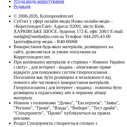
Угода щодо користування
Редакція
© 2000-2026, Korrespondent.net
Суб'єкт у сфері онлайн-медіа Назва онлайн-медіа –
«КореспонденТ.net» Адреса: 02091, місто Київ,
ХАРКІВСЬКЕ ШОСЕ, будинок 172-Б, офіс 208/1 E-mail:
sunlight@mediadim.com.ua
Телефон: 044-205-43-00
Ідентифікатор медіа – R40-06068
Використання будь-яких матеріалів, розміщених на
сайті, дозволяється за умови посилання на
Корреспондент.net.
При копіюванні матеріалів зі сторінки « Новини України
і світу» , для інтернет - видань - обов'язкове пряме
відкрите для пошукових систем гіперпосилання .
Посилання має бути розміщена в незалежності від
повного або часткового використання матеріалів.
Гіперпосилання ( для інтернет - видань) - повинна бути
розміщена в підзаголовку або в першому абзаці
матеріалу.
Новини з позначками "Думка", "Експертиза", "Заява",
"Регіони", "Гроші", "Влада", "Вибори", "Тест-драйв",
"Спецпроекти", "Промо" публікуються на правах
реклами.
Розділ Спецпроекти створюється спільно з