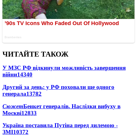
ЧИТАЙТЕ ТАКОЖ
У МЗС РФ відкинули можливість завершення
війни
14340
Другий за день: у РФ поховали ще одного
генерала
13782
Сюжет
Бенкет генералів. Наслідки вибуху в
Москві
12833
Україна поставила Путіна перед дилемою -
ЗМІ
10372