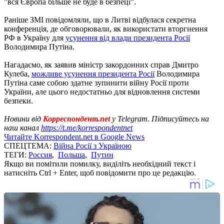
"вся Європа більше не буде в безпеці".
Раніше ЗМІ повідомляли, що в Литві відбулася секретна
конференція, де обговорювали, як використати вторгнення
РФ в Україну для
усунення від влади президента Росії
Володимира Путіна.
Нагадаємо, як заявив міністр закордонних справ Дмитро
Кулеба,
можливе усунення президента Росії
Володимира
Путіна саме собою здатне зупинити війну Росії проти
України, але цього недостатньо для відновлення системи
безпеки.
Новини від
Корреспондент.net
у Telegram. Підписуйтесь на
наш канал
https://t.me/korrespondentnet
Читайте Korrespondent.net в Google News
СПЕЦТЕМА:
Війна Росії з Україною
ТЕГИ:
Россия
,
Польша
,
Путин
Якщо ви помітили помилку, виділіть необхідний текст і
натисніть Ctrl + Enter, щоб повідомити про це редакцію.