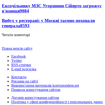
Ексочільнику МЗС Угорщини Сійярто загрожує
в'язниця
9084
Вибух у ресторані: у Москві таємно поховали
генерала
8593
Читати коментарі
Повна версія сайту
Facebook
Twitter
RSS-стрічки
E-mail розсилка
Контакти
Реклама на сайті
Використання матеріалів korrespondent.net
Правила користування сайтом
Договір користування сайтом
Політика у сфері конфіденційності і персональних даних