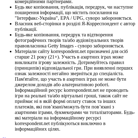
комерційними партнерами.
Будь яке копіювання, публікація, передрук, чи наступне
поширення інформації, що містить посилання на
"Інтерфакс-Україна", EPA / UPG, суворо забороняється.
Власник веб-сторінки в розділі Я-Корреспондент є автор
публікації.
Будь-яке копіювання, передрук та відтворення
фотографічних творів та/або аудіовізуальних творів
правовласника Getty Images - суворо забороняється.
Матеріали сайту korrespondent.net призначені для осіб
старше 21 року (21+). Участь в азартних іграх може
викликати ігрову залежність. Дотримуйтесь правил
(принципів) відповідальної гри. При виявленні перших
ознак залежності негайно зверніться до спеціаліста.
Пам'ятайте, що участь в азартних іграх не може бути
джерелом доходів або альтернативою роботі.
Інформаційний ресурс korrespondent.net не проводить
ігри на реальні та/або віртуальні гроші, також сайт не
приймає ні в якій формі оплату ставок та інших
платежів, які пов’язані/можуть бути пов’язані з
азартними іграми, букмекерами чи тоталізаторами. Будь-
які матеріали на інформаційному ресурсі
korrespondent.net публікуються виключно в
інформаційних цілях.