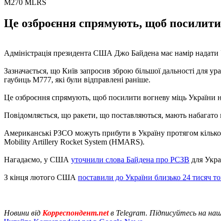
M270 MLRS
Це озброєння спрямують, щоб посилити 
Адміністрація президента США Джо Байдена має намір надати У
Зазначається, що Київ запросив зброю більшої дальності для ур
гаубиць M777, які були відправлені раніше.
Це озброєння спрямують, щоб посилити вогневу міць України на
Повідомляється, що ракети, що поставляються, мають набагато м
Американські РЗСО можуть прибути в Україну протягом кількох 
Mobility Artillery Rocket System (HMARS).
Нагадаємо, у США
уточнили слова Байдена про РСЗВ
для Укра
З кінця лютого США
поставили до України близько 24 тисяч т
Новини від
Корреспондент.net
в Telegram. Підписуйтесь на на