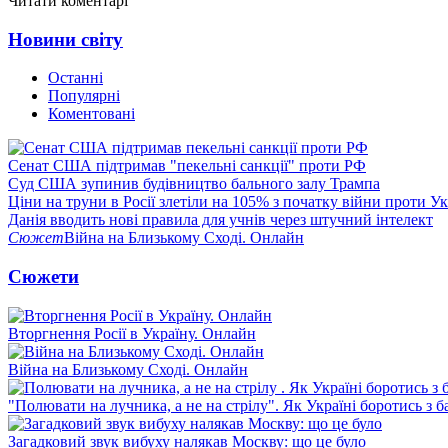
Читати коментарі
Новини світу
Останні
Популярні
Коментовані
Сенат США підтримав "пекельні санкції" проти РФ
Суд США зупинив будівництво бального залу Трампа
Ціни на труни в Росії злетіли на 105% з початку війни проти У
Данія вводить нові правила для учнів через штучний інтелект
Сюжет
Війна на Близькому Сході. Онлайн
Сюжети
Вторгнення Росії в Україну. Онлайн
Війна на Близькому Сході. Онлайн
"Полювати на лучника, а не на стрілу". Як Україні боротись з 
Загадковий звук вибуху налякав Москву: що це було