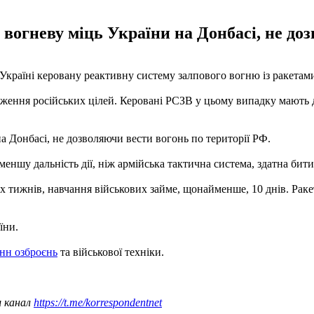
вогневу міць України на Донбасі, не доз
країні керовану реактивну систему залпового вогню із ракетами
аження російських цілей. Керовані РСЗВ у цьому випадку мають д
 Донбасі, не дозволяючи вести вогонь по території РФ.
еншу дальність дії, ніж армійська тактична система, здатна бити
тижнів, навчання військових займе, щонайменше, 10 днів. Ракети
їни.
онн озброєнь
та військової техніки.
ш канал
https://t.me/korrespondentnet