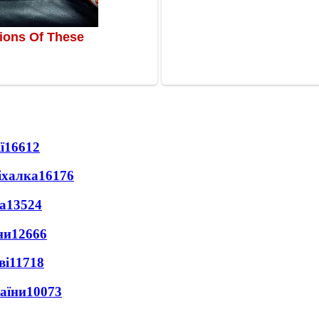
ї
16612
іхалка
16176
а
13524
ни
12666
ві
11718
раїни
10073