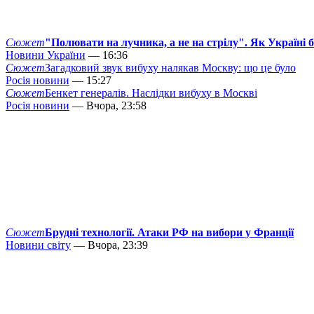
Сюжет
"Полювати на лучника, а не на стрілу". Як Україні 
Новини України
— 16:36
Сюжет
Загадковий звук вибуху налякав Москву: що це було
Росія новини
— 15:27
Сюжет
Бенкет генералів. Наслідки вибуху в Москві
Росія новини
— Вчора, 23:58
Сюжет
Брудні технології. Атаки РФ на вибори у Франції
Новини світу
— Вчора, 23:39