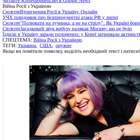
Читайте Korrespondent.net в Google News
Війна Росії з Україною
Сюжет
Вторгнення Росії в Україну. Онлайн
УЧХ повідомив про безпрецедентні атаки РФ у липні
Сюжет
"Полювати на лучника, а не на стрілу". Як Україні бор
Сюжет
Загадковий звук вибуху налякав Москву: що це було
Їздили в Україну заради полонених: у Кореї затримали активіст
СПЕЦТЕМА:
Війна Росії з Україною
ТЕГИ:
Украина
,
США
,
оружие
Якщо ви помітили помилку, виділіть необхідний текст і натисніт