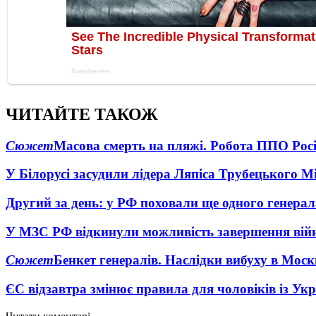
ЧИТАЙТЕ ТАКОЖ
Сюжет
Масова смерть на пляжі. Робота ППО Росі
У Білорусі засудили лідера Ляпіса Трубецького М
Другий за день: у РФ поховали ще одного генерал
У МЗС РФ відкинули можливість завершення вій
Сюжет
Бенкет генералів. Наслідки вибуху в Моск
ЄС відзавтра змінює правила для чоловіків із Ук