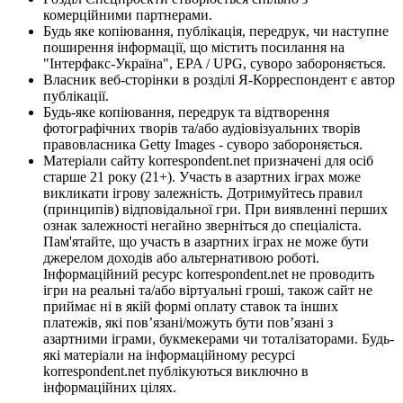
комерційними партнерами.
Будь яке копіювання, публікація, передрук, чи наступне
поширення інформації, що містить посилання на
"Інтерфакс-Україна", EPA / UPG, суворо забороняється.
Власник веб-сторінки в розділі Я-Корреспондент є автор
публікації.
Будь-яке копіювання, передрук та відтворення
фотографічних творів та/або аудіовізуальних творів
правовласника Getty Images - суворо забороняється.
Матеріали сайту korrespondent.net призначені для осіб
старше 21 року (21+). Участь в азартних іграх може
викликати ігрову залежність. Дотримуйтесь правил
(принципів) відповідальної гри. При виявленні перших
ознак залежності негайно зверніться до спеціаліста.
Пам'ятайте, що участь в азартних іграх не може бути
джерелом доходів або альтернативою роботі.
Інформаційний ресурс korrespondent.net не проводить
ігри на реальні та/або віртуальні гроші, також сайт не
приймає ні в якій формі оплату ставок та інших
платежів, які пов’язані/можуть бути пов’язані з
азартними іграми, букмекерами чи тоталізаторами. Будь-
які матеріали на інформаційному ресурсі
korrespondent.net публікуються виключно в
інформаційних цілях.