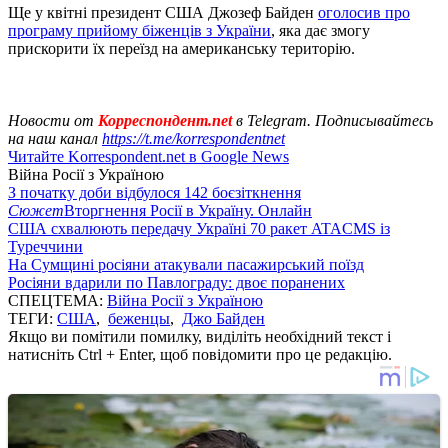
Ще у квітні президент США Джозеф Байден
оголосив про
програму прийому біженців з України
, яка дає змогу
прискорити їх переїзд на американську територію.
Новости от
Корреспондент.net
в Telegram. Подписывайтесь
на наш канал
https://t.me/korrespondentnet
Читайте Korrespondent.net в Google News
Війна Росії з Україною
З початку доби відбулося 142 боєзіткнення
Сюжет
Вторгнення Росії в Україну. Онлайн
США схвалюють передачу Україні 70 ракет ATACMS із
Туреччини
На Сумщині росіяни атакували пасажирський поїзд
Росіяни вдарили по Павлограду: двоє поранених
СПЕЦТЕМА:
Війна Росії з Україною
ТЕГИ:
США
,
беженцы
,
Джо Байден
Якщо ви помітили помилку, виділіть необхідний текст і
натисніть Ctrl + Enter, щоб повідомити про це редакцію.