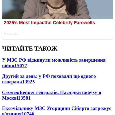
ЧИТАЙТЕ ТАКОЖ
У МЗС РФ відкинули можливість завершення
війни
15077
Другий за день: у РФ поховали ще одного
генерала
13925
Сюжет
Бенкет генералів. Наслідки вибуху в
Москві
13581
Ексочільнику МЗС Угорщини Сійярто загрожує
в'язниця
10746