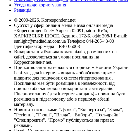
Угода щодо користування
Редакція
© 2000-2026, Korrespondent.net
Суб'єкт у сфері онлайн-медіа Назва онлайн-медіа –
«КореспонденТ.net» Адреса: 02091, місто Київ,
ХАРКІВСЬКЕ ШОСЕ, будинок 172-Б, офіс 208/1 E-mail:
sunlight@mediadim.com.ua
Телефон: 044-205-43-00
Ідентифікатор медіа – R40-06068
Використання будь-яких матеріалів, розміщених на
сайті, дозволяється за умови посилання на
Корреспондент.net.
При копіюванні матеріалів зі сторінки « Новини України
і світу» , для інтернет - видань - обов'язкове пряме
відкрите для пошукових систем гіперпосилання .
Посилання має бути розміщена в незалежності від
повного або часткового використання матеріалів.
Гіперпосилання ( для інтернет - видань) - повинна бути
розміщена в підзаголовку або в першому абзаці
матеріалу.
Новини з позначками "Думка", "Експертиза", "Заява",
"Регіони", "Гроші", "Влада", "Вибори", "Тест-драйв",
"Спецпроекти", "Промо" публікуються на правах
реклами.
Розділ Спецпроекти створюється спільно з