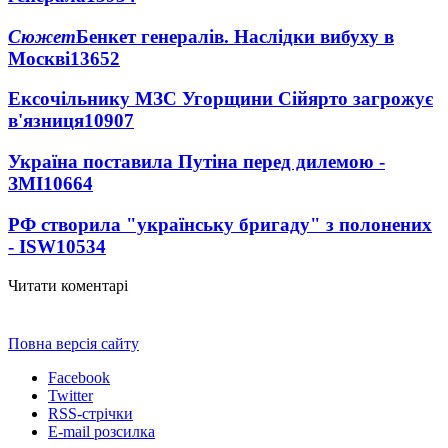
Сюжет
Бенкет генералів. Наслідки вибуху в
Москві
13652
Ексочільнику МЗС Угорщини Сійярто загрожує
в'язниця
10907
Україна поставила Путіна перед дилемою -
ЗМІ
10664
РФ створила "українську бригаду" з полонених
- ISW
10534
Читати коментарі
Повна версія сайту
Facebook
Twitter
RSS-стрічки
E-mail розсилка