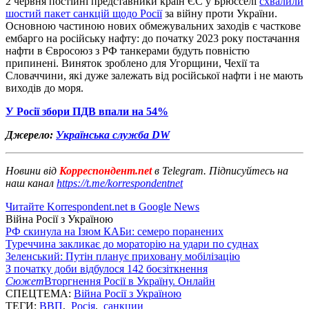
2 червня постійні представники країн ЄС у Брюсселі
схвалили
шостий пакет санкцій щодо Росії
за війну проти України.
Основною частиною нових обмежувальних заходів є часткове
ембарго на російську нафту: до початку 2023 року постачання
нафти в Євросоюз з РФ танкерами будуть повністю
припинені. Виняток зроблено для Угорщини, Чехії та
Словаччини, які дуже залежать від російської нафти і не мають
виходів до моря.
У Росії збори ПДВ впали на 54%
Джерело:
Українська служба DW
Новини від
Корреспондент.net
в Telegram. Підписуйтесь на
наш канал
https://t.me/korrespondentnet
Читайте Korrespondent.net в Google News
Війна Росії з Україною
РФ скинула на Ізюм КАБи: семеро поранених
Туреччина закликає до мораторію на удари по суднах
Зеленський: Путін планує приховану мобілізацію
З початку доби відбулося 142 боєзіткнення
Сюжет
Вторгнення Росії в Україну. Онлайн
СПЕЦТЕМА:
Війна Росії з Україною
ТЕГИ:
ВВП
,
Росія
,
санкции