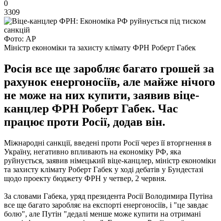
0
3309
Фото: АР
Міністр економіки та захисту клімату ФРН Роберт Габек
Росія все ще заробляє багато грошей за
рахунок енергоносіїв, але майже нічого
не може на них купити, заявив віце-
канцлер ФРН Роберт Габек. Час
працює проти Росії, додав він.
Міжнародні санкції, введені проти Росії через її вторгнення в
Україну, негативно впливають на економіку РФ, яка
руйнується, заявив німецький віце-канцлер, міністр економіки
та захисту клімату Роберт Габек у ході дебатів у Бундестазі
щодо проекту бюджету ФРН у четвер, 2 червня.
За словами Габека, уряд президента Росії Володимира Путіна
все ще багато заробляє на експорті енергоносіїв, і "це завдає
болю", але Путін "дедалі менше може купити на отримані