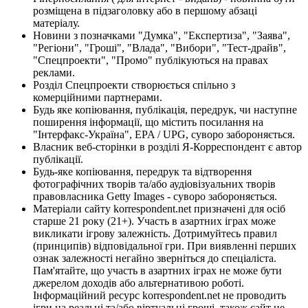
розміщена в підзаголовку або в першому абзаці
матеріалу.
Новини з позначками "Думка", "Експертиза", "Заява",
"Регіони", "Гроші", "Влада", "Вибори", "Тест-драйв",
"Спецпроекти", "Промо" публікуються на правах
реклами.
Розділ Спецпроекти створюється спільно з
комерційними партнерами.
Будь яке копіювання, публікація, передрук, чи наступне
поширення інформації, що містить посилання на
"Інтерфакс-Україна", EPA / UPG, суворо забороняється.
Власник веб-сторінки в розділі Я-Корреспондент є автор
публікації.
Будь-яке копіювання, передрук та відтворення
фотографічних творів та/або аудіовізуальних творів
правовласника Getty Images - суворо забороняється.
Матеріали сайту korrespondent.net призначені для осіб
старше 21 року (21+). Участь в азартних іграх може
викликати ігрову залежність. Дотримуйтесь правил
(принципів) відповідальної гри. При виявленні перших
ознак залежності негайно зверніться до спеціаліста.
Пам'ятайте, що участь в азартних іграх не може бути
джерелом доходів або альтернативою роботі.
Інформаційний ресурс korrespondent.net не проводить
ігри на реальні та/або віртуальні гроші, також сайт не