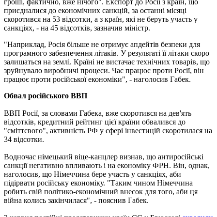
гроші, фактично, вже нічого". Експорт до Росії з країн, що
приєдналися до економічних санкцій, за останні місяці
скоротився на 53 відсотки, а з країн, які не беруть участь у
санкціях, - на 45 відсотків, зазначив міністр.
"Наприклад, Росія більше не отримує апдейтів безпеки для
програмного забезпечення літаків. У результаті її літаки скоро
залишаться на землі. Країні не вистачає технічних товарів, що
зруйнувало виробничі процеси. Час працює проти Росії, він
працює проти російської економіки", - наголосив Габек.
Обвал російського ВВП
ВВП Росії, за словами Габека, вже скоротився на дев'ять
відсотків, кредитний рейтинг цієї країни обвалився до
"сміттєвого", активність РФ у сфері інвестицій скоротилася на
34 відсотки.
Водночас німецький віце-канцлер визнав, що антиросійські
санкції негативно впливають і на економіку ФРН. Він, однак,
наголосив, що Німеччина бере участь у санкціях, аби
підірвати російську економіку. "Таким чином Німеччина
робить свій політико-економічний внесок для того, аби ця
війна колись закінчилася", - пояснив Габек.