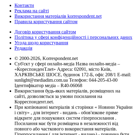
Контакти
Реклама на сайті
Використання матеріалів korrespondent.net
Правила користування сайтом
Договір користування сайтом
Політика у сфері конфіденційності і персональних даних
Угода щодо користування
Редакція
© 2000-2026, Korrespondent.net
Суб'єкт у сфері онлайн-медіа Назва онлайн-медіа –
«КореспонденТ.net» Адреса: 02091, місто Київ,
ХАРКІВСЬКЕ ШОСЕ, будинок 172-Б, офіс 208/1 E-mail:
sunlight@mediadim.com.ua
Телефон: 044-205-43-00
Ідентифікатор медіа – R40-06068
Використання будь-яких матеріалів, розміщених на
сайті, дозволяється за умови посилання на
Корреспондент.net.
При копіюванні матеріалів зі сторінки « Новини України
і світу» , для інтернет - видань - обов'язкове пряме
відкрите для пошукових систем гіперпосилання .
Посилання має бути розміщена в незалежності від
повного або часткового використання матеріалів.
Гіперпосилання ( для інтернет - видань) - повинна бути