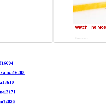
ї
16694
іхалка
16205
а
13610
ни
13171
ві
12036