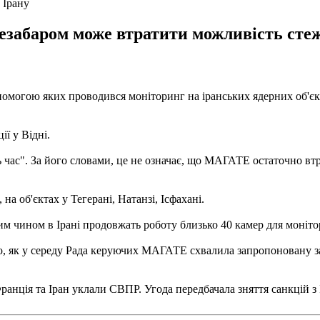
 Ірану
незабаром може втратити можливість ст
могою яких проводився моніторинг на іранських ядерних об'єкта
ії у Відні.
 час". За його словами, це не означає, що МАГАТЕ остаточно вт
 об'єктах у Тегерані, Натанзі, Ісфахані.
им чином в Ірані продовжать роботу близько 40 камер для моніто
о, як у середу Рада керуючих МАГАТЕ схвалила запропоновану з
ранція та Іран уклали СВПР. Угода передбачала зняття санкцій з