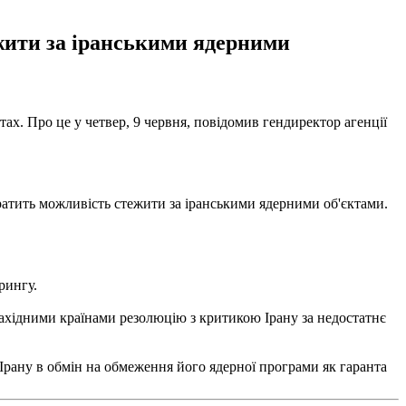
ежити за іранськими ядерними
х. Про це у четвер, 9 червня, повідомив гендиректор агенції
ратить можливість стежити за іранськими ядерними об'єктами.
рингу.
ахідними країнами резолюцію з критикою Ірану за недостатнє
 Ірану в обмін на обмеження його ядерної програми як гаранта