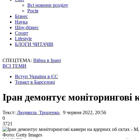
Всі новини розділу
Росія
Бізнес
Наука
Шоу-бізнес
Спорт
Lifestyle
БЛОГИ ЧИТАЧІВ
СПЕЦТЕМА:
Війна в Ірані
ВСІ ТЕМИ
Вступ України в ЄС
Теракт в Барселоні
Іран демонтує моніторингові 
Текст:
Людмила Троценко
, 9 червня 2022, 20:56
0
3721
Фото: Getty Images