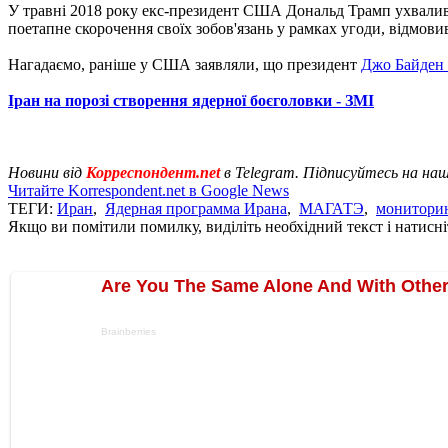
У травні 2018 року екс-президент США Дональд Трамп ухвалив 
поетапне скорочення своїх зобов'язань у рамках угоди, відмови
Нагадаємо, раніше у США заявляли, що президент
Джо Байден г
Іран на порозі створення ядерної боєголовки - ЗМІ
Новини від
Корреспондент.net
в Telegram. Підписуйтесь на на
Читайте Korrespondent.net в Google News
ТЕГИ:
Иран
,
Ядерная программа Ирана
,
МАГАТЭ
,
монитори
Якщо ви помітили помилку, виділіть необхідний текст і натисніт