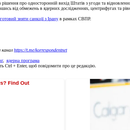
рішення про односторонній вихід Штатів з угоди та відновлення 
вшись від обмежень в ядерних дослідженнях, центрифугах та рівн
отовий зняти санкції з Ірану
в рамках СВПР.
ш канал
https://t.me/korrespondentnet
нг
,
ядерна програма
ь Ctrl + Enter, щоб повідомити про це редакцію.