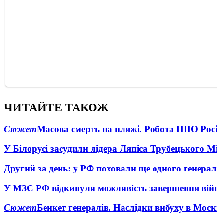
ЧИТАЙТЕ ТАКОЖ
Сюжет
Масова смерть на пляжі. Робота ППО Росі
У Білорусі засудили лідера Ляпіса Трубецького М
Другий за день: у РФ поховали ще одного генерал
У МЗС РФ відкинули можливість завершення вій
Сюжет
Бенкет генералів. Наслідки вибуху в Моск