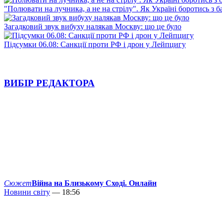
"Полювати на лучника, а не на стрілу". Як Україні боротись з 
Загадковий звук вибуху налякав Москву: що це було
Підсумки 06.08: Санкції проти РФ і дрон у Лейпцигу
ВИБІР РЕДАКТОРА
Сюжет
Війна на Близькому Сході. Онлайн
Новини світу
— 18:56