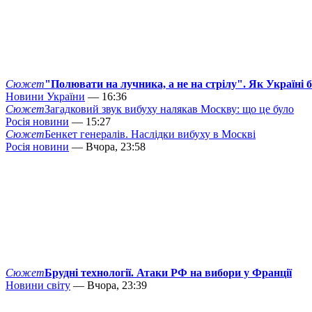
Сюжет
"Полювати на лучника, а не на стрілу". Як Україні 
Новини України
— 16:36
Сюжет
Загадковий звук вибуху налякав Москву: що це було
Росія новини
— 15:27
Сюжет
Бенкет генералів. Наслідки вибуху в Москві
Росія новини
— Вчора, 23:58
Сюжет
Брудні технології. Атаки РФ на вибори у Франції
Новини світу
— Вчора, 23:39