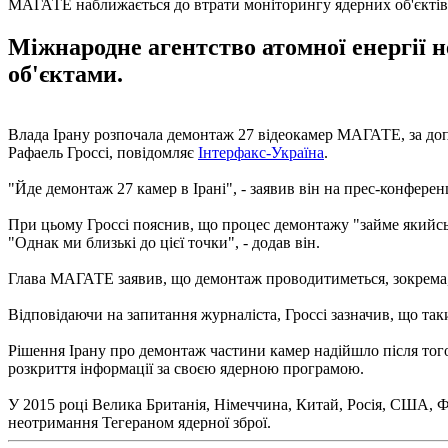
МАГАТЕ наближається до втрати моніторингу ядерних об'єктів
Міжнародне агентство атомної енергії 
об'єктами.
Влада Ірану розпочала демонтаж 27 відеокамер МАГАТЕ, за допо
Рафаель Гроссі, повідомляє
Інтерфакс-Україна
.
"Йде демонтаж 27 камер в Ірані", - заявив він на прес-конференц
При цьому Гроссі пояснив, що процес демонтажу "займе якийсь
"Однак ми близькі до цієї точки", - додав він.
Глава МАГАТЕ заявив, що демонтаж проводитиметься, зокрема, на
Відповідаючи на запитання журналіста, Гроссі зазначив, що так
Рішення Ірану про демонтаж частини камер надійшло після тог
розкриття інформації за своєю ядерною програмою.
У 2015 році Велика Британія, Німеччина, Китай, Росія, США, Ф
неотримання Тегераном ядерної зброї.