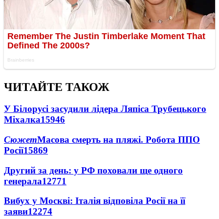
ЧИТАЙТЕ ТАКОЖ
У Білорусі засудили лідера Ляпіса Трубецького
Міхалка
15946
Сюжет
Масова смерть на пляжі. Робота ППО
Росії
15869
Другий за день: у РФ поховали ще одного
генерала
12771
Вибух у Москві: Італія відповіла Росії на її
заяви
12274