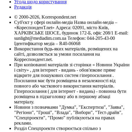
Угода щодо користування
Редакція
© 2000-2026, Korrespondent.net
Суб'єкт у сфері онлайн-медіа Назва онлайн-медіа –
«КореспонденТ.net» Адреса: 02091, місто Київ,
ХАРКІВСЬКЕ ШОСЕ, будинок 172-Б, офіс 208/1 E-mail:
sunlight@mediadim.com.ua
Телефон: 044-205-43-00
Ідентифікатор медіа – R40-06068
Використання будь-яких матеріалів, розміщених на
сайті, дозволяється за умови посилання на
Корреспондент.net.
При копіюванні матеріалів зі сторінки « Новини України
і світу» , для інтернет - видань - обов'язкове пряме
відкрите для пошукових систем гіперпосилання .
Посилання має бути розміщена в незалежності від
повного або часткового використання матеріалів.
Гіперпосилання ( для інтернет - видань) - повинна бути
розміщена в підзаголовку або в першому абзаці
матеріалу.
Новини з позначками "Думка", "Експертиза", "Заява",
"Регіони", "Гроші", "Влада", "Вибори", "Тест-драйв",
"Спецпроекти", "Промо" публікуються на правах
реклами.
Розділ Спецпроекти створюється спільно з