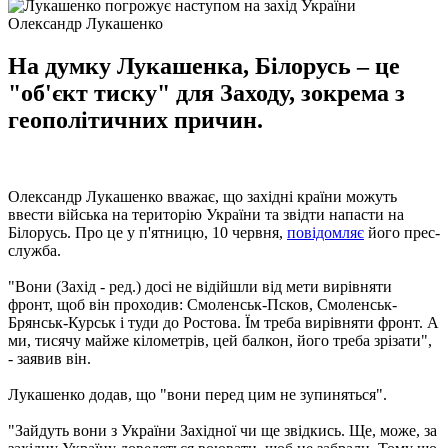
Олександр Лукашенко
На думку Лукашенка, Білорусь – це
"об'єкт тиску" для Заходу, зокрема з
геополітичних причин.
Олександр Лукашенко вважає, що західні країни можуть
ввести війська на територію України та звідти напасти на
Білорусь. Про це у п'ятницю, 10 червня,
повідомляє
його прес-
служба.
"Вони (Захід - ред.) досі не відійшли від мети вирівняти
фронт, щоб він проходив: Смоленськ-Псков, Смоленськ-
Брянськ-Курськ і туди до Ростова. Їм треба вирівняти фронт. А
ми, тисячу майже кілометрів, цей балкон, його треба зрізати",
- заявив він.
Лукашенко додав, що "вони перед цим не зупиняться".
"Зайдуть вони з України Західної чи ще звідкись. Ще, може, за