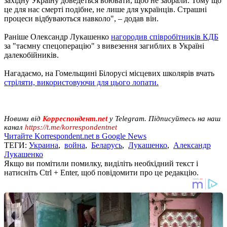
західну Україну доведеться воювати, щоб не забрали. Тому що
це для нас смерті подібне, не лише для українців. Страшні
процеси відбуваються навколо", – додав він.
Раніше Олександр Лукашенко
нагородив співробітників КДБ
за "таємну спецоперацію" з вивезення загиблих в Україні
далекобійників.
Нагадаємо, на Гомельщині Білорусі місцевих школярів вчать
стріляти, використовуючи для цього лопати.
Новини від
Корреспондент.net
у Telegram. Підписуйтесь на наш
канал
https://t.me/korrespondentnet
Читайте Korrespondent.net в Google News
ТЕГИ:
Украина
,
война
,
Беларусь
,
Лукашенко
,
Александр
Лукашенко
Якщо ви помітили помилку, виділіть необхідний текст і
натисніть Ctrl + Enter, щоб повідомити про це редакцію.