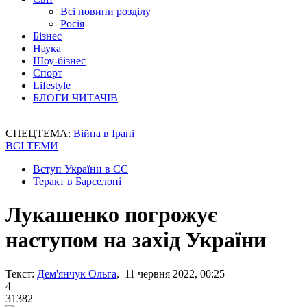
Всі новини розділу
Росія
Бізнес
Наука
Шоу-бізнес
Спорт
Lifestyle
БЛОГИ ЧИТАЧІВ
СПЕЦТЕМА:
Війна в Ірані
ВСІ ТЕМИ
Вступ України в ЄС
Теракт в Барселоні
Лукашенко погрожує
наступом на захід України
Текст:
Дем'янчук Ольга
, 11 червня 2022, 00:25
4
31382