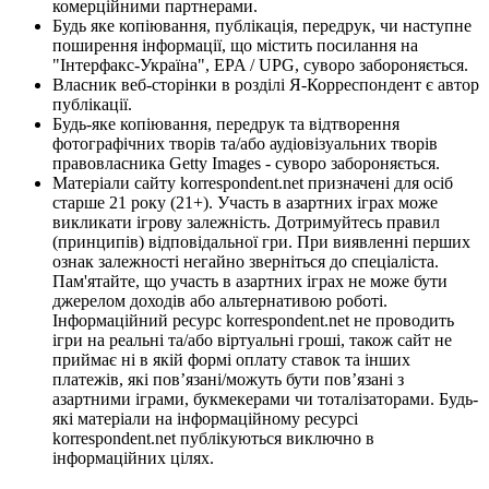
комерційними партнерами.
Будь яке копіювання, публікація, передрук, чи наступне
поширення інформації, що містить посилання на
"Інтерфакс-Україна", EPA / UPG, суворо забороняється.
Власник веб-сторінки в розділі Я-Корреспондент є автор
публікації.
Будь-яке копіювання, передрук та відтворення
фотографічних творів та/або аудіовізуальних творів
правовласника Getty Images - суворо забороняється.
Матеріали сайту korrespondent.net призначені для осіб
старше 21 року (21+). Участь в азартних іграх може
викликати ігрову залежність. Дотримуйтесь правил
(принципів) відповідальної гри. При виявленні перших
ознак залежності негайно зверніться до спеціаліста.
Пам'ятайте, що участь в азартних іграх не може бути
джерелом доходів або альтернативою роботі.
Інформаційний ресурс korrespondent.net не проводить
ігри на реальні та/або віртуальні гроші, також сайт не
приймає ні в якій формі оплату ставок та інших
платежів, які пов’язані/можуть бути пов’язані з
азартними іграми, букмекерами чи тоталізаторами. Будь-
які матеріали на інформаційному ресурсі
korrespondent.net публікуються виключно в
інформаційних цілях.