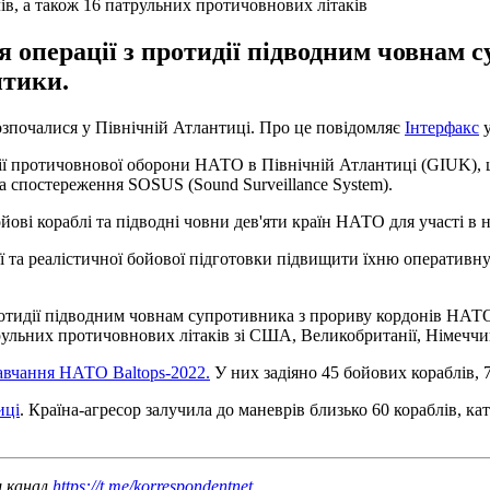
ів, а також 16 патрульних протичовнових літаків
ся операції з протидії підводним човнам
нтики.
почалися у Північній Атлантиці. Про це повідомляє
Інтерфакс
у
інії протичовнової оборони НАТО в Північній Атлантиці (GIUK),
а спостереження SOSUS (Sound Surveillance System).
йові кораблі та підводні човни дев'яти країн НАТО для участі в 
 та реалістичної бойової підготовки підвищити їхню оперативну
 протидії підводним човнам супротивника з прориву кордонів НАТ
рульних протичовнових літаків зі США, Великобританії, Німеччини
авчання НАТО Baltops-2022.
У них задіяно 45 бойових кораблів, 7
иці
. Країна-агресор залучила до маневрів близько 60 кораблів, кат
ш канал
https://t.me/korrespondentnet