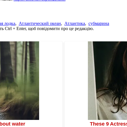
я лодка
,
Атлантический океан
,
Атлантика
,
субмарина
ь Ctrl + Enter, щоб повідомити про це редакцію.