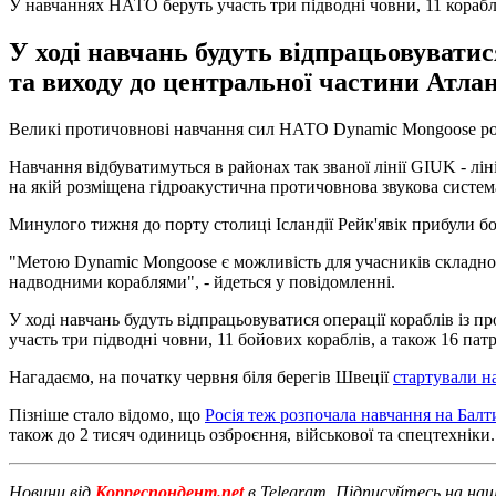
У навчаннях НАТО беруть участь три підводні човни, 11 корабл
У ході навчань будуть відпрацьовувати
та виходу до центральної частини Атла
Великі протичовнові навчання сил НАТО Dynamic Mongoose роз
Навчання відбуватимуться в районах так званої лінії GIUK - л
на якій розміщена гідроакустична протичовнова звукова систем
Минулого тижня до порту столиці Ісландії Рейк'явік прибули бо
"Метою Dynamic Mongoose є можливість для учасників складної
надводними кораблями", - йдеться у повідомленні.
У ході навчань будуть відпрацьовуватися операції кораблів із
участь три підводні човни, 11 бойових кораблів, а також 16 пат
Нагадаємо, на початку червня біля берегів Швеції
стартували н
Пізніше стало відомо, що
Росія теж розпочала навчання на Балт
також до 2 тисяч одиниць озброєння, військової та спецтехніки.
Новини від
Корреспондент.net
в Telegram. Підписуйтесь на на