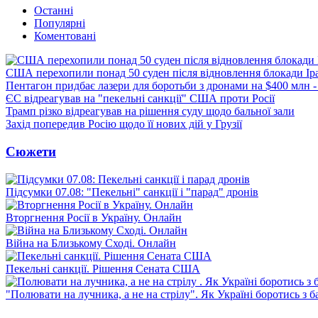
Останні
Популярні
Коментовані
США перехопили понад 50 суден після відновлення блокади Ір
Пентагон придбає лазери для боротьби з дронами на $400 млн -
ЄС відреагував на "пекельні санкції" США проти Росії
Трамп різко відреагував на рішення суду щодо бальної зали
Захід попередив Росію щодо її нових дій у Грузії
Сюжети
Підсумки 07.08: "Пекельні" санкції і "парад" дронів
Вторгнення Росії в Україну. Онлайн
Війна на Близькому Сході. Онлайн
Пекельні санкції. Рішення Сената США
"Полювати на лучника, а не на стрілу". Як Україні боротись з 