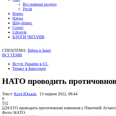
Всі новини розділу
Росія
Бізнес
Наука
Шоу-бізнес
Спорт
Lifestyle
БЛОГИ ЧИТАЧІВ
СПЕЦТЕМА:
Війна в Ірані
ВСІ ТЕМИ
Вступ України в ЄС
Теракт в Барселоні
НАТО проводить протичовнові
Текст:
Катя Юськів
, 13 червня 2022, 08:44
0
552
Фото: НАТО