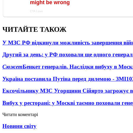
ЧИТАЙТЕ ТАКОЖ
У МЗС РФ відкинули можливість завершення вій
Другий за день: у РФ поховали ще одного генерал
Сюжет
Бенкет генералів. Наслідки вибуху в Моск
Україна поставила Путіна перед дилемою - ЗМІ
10
Ексочільнику МЗС Угорщини Сійярто загрожує в
Вибух у ресторані: у Москві таємно поховали ген
Читати коментарі
Новини світу