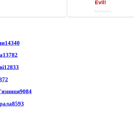
ни
14340
а
13782
ві
12833
372
'язниця
9084
ерала
8593