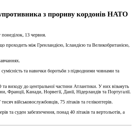
 супротивника з прориву кордонів НАТО
 понеділок, 13 червня.
 що проходить між Гренландією, Ісландією та Великобританією,
навчаннях.
 сумісність та навички боротьби з підводними човнами та
О та виходу до центральної частини Атлантики. У них візьмуть
, Франції, Канади, Норвегії, Данії, Нідерландів та Португалії.
 тисяч військовослужбовців, 75 літаків та гелікоптерів.
ерів та суден забезпечення, понад 40 літаків та вертольотів, а