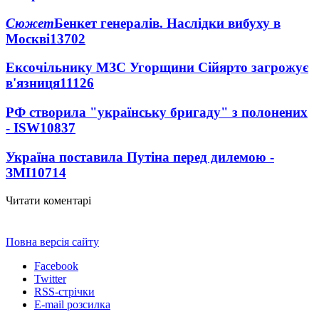
Сюжет
Бенкет генералів. Наслідки вибуху в
Москві
13702
Ексочільнику МЗС Угорщини Сійярто загрожує
в'язниця
11126
РФ створила "українську бригаду" з полонених
- ISW
10837
Україна поставила Путіна перед дилемою -
ЗМІ
10714
Читати коментарі
Повна версія сайту
Facebook
Twitter
RSS-стрічки
E-mail розсилка