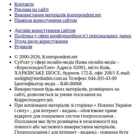
Контакти
Реклама на сайті
Використання матеріалів korrespondent.net
Правила користування сайтом
Договір користування сайтом
Політика у сфері конфіденційності і персональних даних
Угода щодо користування
Редакція
© 2000-2026, Korrespondent.net
Суб'єкт у сфері онлайн-медіа Назва онлайн-медіа –
«КореспонденТ.net» Адреса: 02091, місто Київ,
ХАРКІВСЬКЕ ШОСЕ, будинок 172-Б, офіс 208/1 E-mail:
sunlight@mediadim.com.ua
Телефон: 044-205-43-00
Ідентифікатор медіа – R40-06068
Використання будь-яких матеріалів, розміщених на
сайті, дозволяється за умови посилання на
Корреспондент.net.
При копіюванні матеріалів зі сторінки « Новини України
і світу» , для інтернет - видань - обов'язкове пряме
відкрите для пошукових систем гіперпосилання .
Посилання має бути розміщена в незалежності від
повного або часткового використання матеріалів.
Гіперпосилання ( для інтернет - видань) - повинна бути