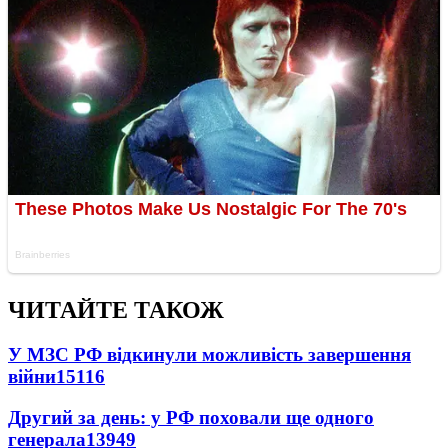
ЧИТАЙТЕ ТАКОЖ
У МЗС РФ відкинули можливість завершення
війни
15116
Другий за день: у РФ поховали ще одного
генерала
13949