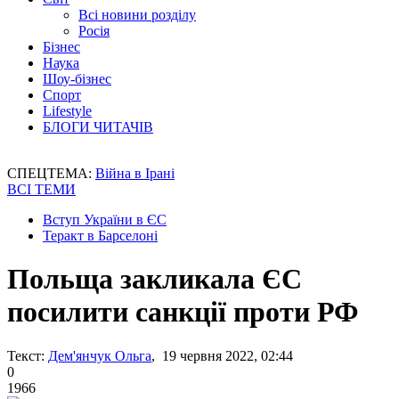
Всі новини розділу
Росія
Бізнес
Наука
Шоу-бізнес
Спорт
Lifestyle
БЛОГИ ЧИТАЧІВ
СПЕЦТЕМА:
Війна в Ірані
ВСІ ТЕМИ
Вступ України в ЄС
Теракт в Барселоні
Польща закликала ЄС
посилити санкції проти РФ
Текст:
Дем'янчук Ольга
, 19 червня 2022, 02:44
0
1966