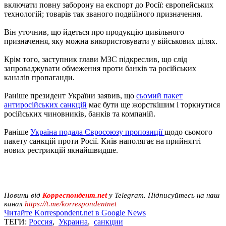
включати повну заборону на експорт до Росії: європейських
технологій; товарів так званого подвійного призначення.
Він уточнив, що йдеться про продукцію цивільного
призначення, яку можна використовувати у військових цілях.
Крім того, заступник глави МЗС підкреслив, що слід
запроваджувати обмеження проти банків та російських
каналів пропаганди.
Раніше президент України заявив, що
сьомий пакет
антиросійських санкцій
має бути ще жорсткішим і торкнутися
російських чиновників, банків та компаній.
Раніше
Україна подала Євросоюзу пропозиції
щодо сьомого
пакету санкцій проти Росії. Київ наполягає на прийнятті
нових рестрикцій якнайшвидше.
Новини від
Корреспондент.net
у Telegram. Підписуйтесь на наш
канал
https://t.me/korrespondentnet
Читайте Korrespondent.net в Google News
ТЕГИ:
Россия
,
Украина
,
санкции