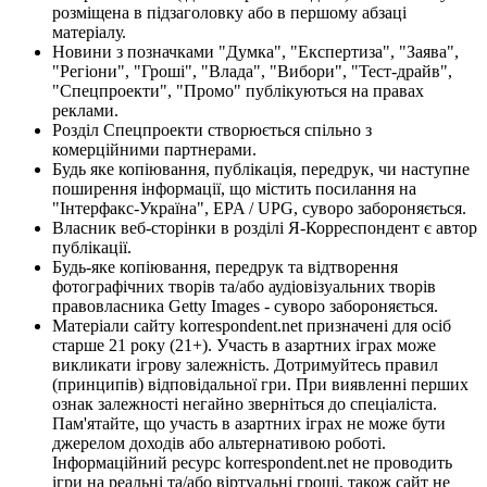
розміщена в підзаголовку або в першому абзаці
матеріалу.
Новини з позначками "Думка", "Експертиза", "Заява",
"Регіони", "Гроші", "Влада", "Вибори", "Тест-драйв",
"Спецпроекти", "Промо" публікуються на правах
реклами.
Розділ Спецпроекти створюється спільно з
комерційними партнерами.
Будь яке копіювання, публікація, передрук, чи наступне
поширення інформації, що містить посилання на
"Інтерфакс-Україна", EPA / UPG, суворо забороняється.
Власник веб-сторінки в розділі Я-Корреспондент є автор
публікації.
Будь-яке копіювання, передрук та відтворення
фотографічних творів та/або аудіовізуальних творів
правовласника Getty Images - суворо забороняється.
Матеріали сайту korrespondent.net призначені для осіб
старше 21 року (21+). Участь в азартних іграх може
викликати ігрову залежність. Дотримуйтесь правил
(принципів) відповідальної гри. При виявленні перших
ознак залежності негайно зверніться до спеціаліста.
Пам'ятайте, що участь в азартних іграх не може бути
джерелом доходів або альтернативою роботі.
Інформаційний ресурс korrespondent.net не проводить
ігри на реальні та/або віртуальні гроші, також сайт не