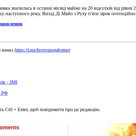
тримка знизилась в останні місяці майже на 20 відсотків від рівня
тку наступного року. Вихід Ді Майо з Руху п'яти зірок потенційн
ідновлення
ш канал
https://t.me/korrespondentnet
ків - ЗМІ
в РФ
ь Ctrl + Enter, щоб повідомити про це редакцію.