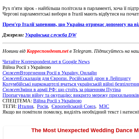
Рух п'яти зірок - найбільша політсила в парламенті, хоча її під
Чергові парламентські вибори в Італії мають відбутися на поча
Прем'єр Італії запевнив, що Україна отримає допомогу на в
Джерело:
Українська служба DW
Новини від
Корреспондент.net
в Telegram. Підписуйтесь на на
Читайте Korrespondent.net в Google News
Війна Росії з Україною
Сюжет
Вторгнення Росії в Україну. Онлайн
Сюжет
Ескалація для Європи. Російський дрон в Лейпцигу
Колумбійські наркокартелі вчаться українській війні безпілотни
Сюжет
Зміни в армії РФ: що стоїть за рішенням Путіна
Пропагували війну та окупацію: викрито мережу прихильникі
СПЕЦТЕМА:
Війна Росії з Україною
ТЕГИ:
Италия
,
Росія
,
Європейський Союз
,
МЗС
Якщо ви помітили помилку, виділіть необхідний текст і натисніт