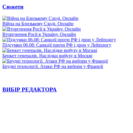
Сюжети
Війна на Близькому Сході. Онлайн
Вторгнення Росії в Україну. Онлайн
Підсумки 06.08: Санкції проти РФ і дрон у Лейпцигу
Бенкет генералів. Наслідки вибуху в Москві
Брудні технології. Атаки РФ на вибори у Франції
ВИБІР РЕДАКТОРА