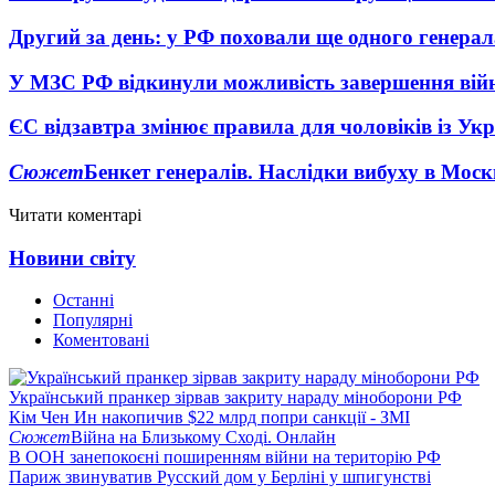
Другий за день: у РФ поховали ще одного генерал
У МЗС РФ відкинули можливість завершення вій
ЄС відзавтра змінює правила для чоловіків із Ук
Сюжет
Бенкет генералів. Наслідки вибуху в Моск
Читати коментарі
Новини світу
Останні
Популярні
Коментовані
Український пранкер зірвав закриту нараду міноборони РФ
Кім Чен Ин накопичив $22 млрд попри санкції - ЗМІ
Сюжет
Війна на Близькому Сході. Онлайн
В ООН занепокоєні поширенням війни на територію РФ
Париж звинуватив Русский дом у Берліні у шпигунстві