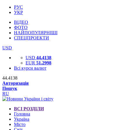
РУС
УКР
ВІДЕО
ФОТО
НАЙПОПУЛЯРНІШІ
СПЕЦПРОЕКТИ
USD
USD
44.4138
EUR
51.2998
Всі курси валют
44.4138
Авторизація
Пошук
RU
ВСІ РОЗДІЛИ
Головна
Україна
Місто
Світ