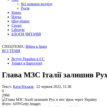
Всі новини розділу
Росія
Бізнес
Наука
Шоу-бізнес
Спорт
Lifestyle
БЛОГИ ЧИТАЧІВ
СПЕЦТЕМА:
Війна в Ірані
ВСІ ТЕМИ
Вступ України в ЄС
Теракт в Барселоні
Глава МЗС Італії залишив Рух
Текст:
Катя Юськів
, 22 червня 2022, 11:38
0
2966
Фото: AFP/Getty Images