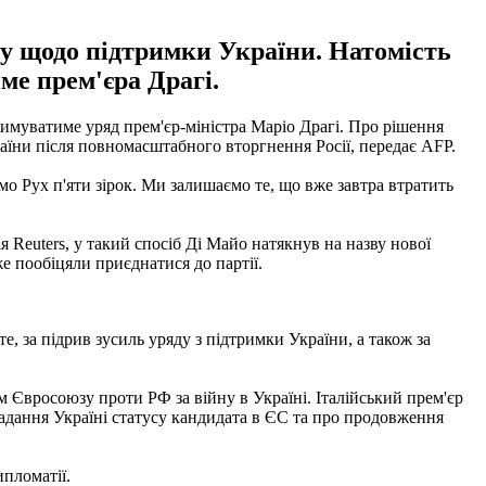
ду щодо підтримки України. Натомість
ме прем'єра Драгі.
римуватиме уряд прем'єр-міністра Маріо Драгі. Про рішення
раїни після повномасштабного вторгнення Росії, передає AFP.
аємо Рух п'яти зірок. Ми залишаємо те, що вже завтра втратить
Reuters, у такий спосіб Ді Майо натякнув на назву нової
же пообіцяли приєднатися до партії.
, за підрив зусиль уряду з підтримки України, а також за
м Євросоюзу проти РФ за війну в Україні. Італійський прем'єр
надання Україні статусу кандидата в ЄС та про продовження
пломатії.