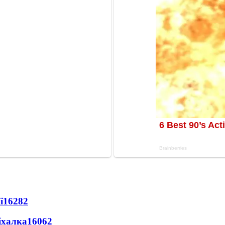
ї
16282
іхалка
16062