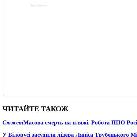
ЧИТАЙТЕ ТАКОЖ
Сюжет
Масова смерть на пляжі. Робота ППО Росі
У Білорусі засудили лідера Ляпіса Трубецького М