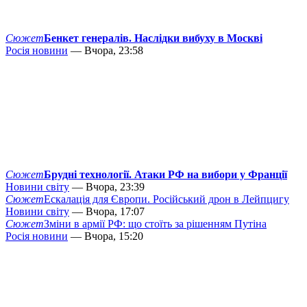
Сюжет
Бенкет генералів. Наслідки вибуху в Москві
Росія новини
— Вчора, 23:58
Сюжет
Брудні технології. Атаки РФ на вибори у Франції
Новини світу
— Вчора, 23:39
Сюжет
Ескалація для Європи. Російський дрон в Лейпцигу
Новини світу
— Вчора, 17:07
Сюжет
Зміни в армії РФ: що стоїть за рішенням Путіна
Росія новини
— Вчора, 15:20