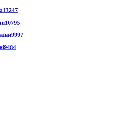
а
13247
ни
10795
раїни
9997
ві
9484