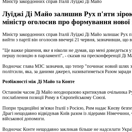
Міністр закордонних справ Італії Луїджі Ді Майо
Луїджі Ді Майо залишив Рух п'яти зіро
міністр оголосив про формування нової
Міністр закордонних справ Італії Луїджі Ді Майо залишає Рух п
вийти з партії він оголосив ввечері 21 червня, зазначивши, що
"Це важке рішення, яке я ніколи не думав, що мені доведеться ух
першу позицію в парламенті", - сказав на пресконференції Ді 
Водночас глава МЗС зазначив, що тепер "починає новий шлях з 
політсили, яка, за даними джерел, називатиметься Разом заради 
Розбіжності між Ді Майо та Конте
Останнім часом Ді Майо неодноразово критикував очільника Руху
послаблення позиції Риму в Європейському Союзі.
Попри традиційні зв'язки Італії з Росією, Рим надає Києву без
Драгі нещодавно відвідував Київ разом із лідерами Німеччини, 
військової допомоги.
Водночас Конте нещодавно закликав більше не надсилати Україн