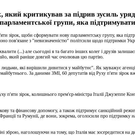
к, який критикував за підрив зусиль уря
 парламентської групи, яка підтримувати
'яти зірок, щоби сформувати нову парламентську групу, яка підт
 воно пов'язане з "невизначеністю" політсили щодо підтримки Ук
валити (...) але сьогодні я та багато інших колег і друзів залиш
Майо, який раніше довгий час очолював цю партію.
людьми, які вирішили дивитися у майбутнє". Як зауважує агенція 
майбутнього. За даними ЗМІ, 60 депутатів від Руху п'яти зірок в
 п'яти зірок, колишнього прем'єр-міністра Італії Джузеппе Конте
пекову та фінансову допомогу, а також підтримує санкційний режи
Франції та Румунії, де вони, зокрема, оголосили про підтримку 
і зброю, наголошуючи на тому, що Італія має зосередитися на ди