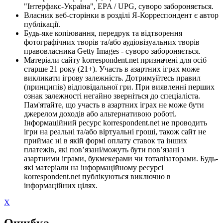
"Інтерфакс-Україна", EPA / UPG, суворо забороняється.
Власник веб-сторінки в розділі Я-Корреспондент є автор
публікації.
Будь-яке копіювання, передрук та відтворення
фотографічних творів та/або аудіовізуальних творів
правовласника Getty Images - суворо забороняється.
Матеріали сайту korrespondent.net призначені для осіб
старше 21 року (21+). Участь в азартних іграх може
викликати ігрову залежність. Дотримуйтесь правил
(принципів) відповідальної гри. При виявленні перших
ознак залежності негайно зверніться до спеціаліста.
Пам'ятайте, що участь в азартних іграх не може бути
джерелом доходів або альтернативою роботі.
Інформаційний ресурс korrespondent.net не проводить
ігри на реальні та/або віртуальні гроші, також сайт не
приймає ні в якій формі оплату ставок та інших
платежів, які пов’язані/можуть бути пов’язані з
азартними іграми, букмекерами чи тоталізаторами. Будь-
які матеріали на інформаційному ресурсі
korrespondent.net публікуються виключно в
інформаційних цілях.
X