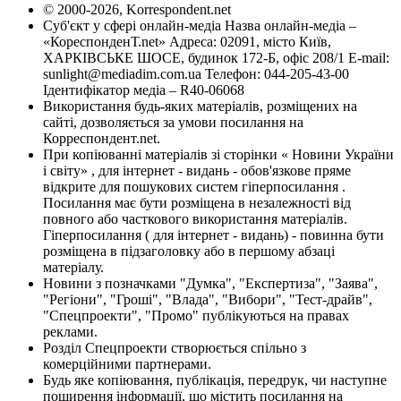
© 2000-2026, Korrespondent.net
Суб'єкт у сфері онлайн-медіа Назва онлайн-медіа –
«КореспонденТ.net» Адреса: 02091, місто Київ,
ХАРКІВСЬКЕ ШОСЕ, будинок 172-Б, офіс 208/1 E-mail:
sunlight@mediadim.com.ua
Телефон: 044-205-43-00
Ідентифікатор медіа – R40-06068
Використання будь-яких матеріалів, розміщених на
сайті, дозволяється за умови посилання на
Корреспондент.net.
При копіюванні матеріалів зі сторінки « Новини України
і світу» , для інтернет - видань - обов'язкове пряме
відкрите для пошукових систем гіперпосилання .
Посилання має бути розміщена в незалежності від
повного або часткового використання матеріалів.
Гіперпосилання ( для інтернет - видань) - повинна бути
розміщена в підзаголовку або в першому абзаці
матеріалу.
Новини з позначками "Думка", "Експертиза", "Заява",
"Регіони", "Гроші", "Влада", "Вибори", "Тест-драйв",
"Спецпроекти", "Промо" публікуються на правах
реклами.
Розділ Спецпроекти створюється спільно з
комерційними партнерами.
Будь яке копіювання, публікація, передрук, чи наступне
поширення інформації, що містить посилання на