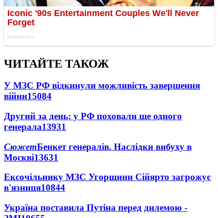
ЧИТАЙТЕ ТАКОЖ
У МЗС РФ відкинули можливість завершення
війни
15084
Другий за день: у РФ поховали ще одного
генерала
13931
Сюжет
Бенкет генералів. Наслідки вибуху в
Москві
13631
Ексочільнику МЗС Угорщини Сійярто загрожує
в'язниця
10844
Україна поставила Путіна перед дилемою -