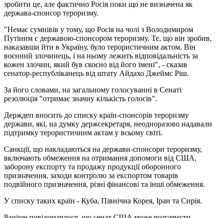
зробити це, але фактично Росія поки що не визначена як
держава-спонсор тероризму.
"Немає сумнівів у тому, що Росія на чолі з Володимиром
Путіним є державою-спонсором тероризму. Те, що він зробив,
наказавши йти в Україну, було терористичним актом. Він
воєнний злочинець, і на ньому лежить відповідальність за
кожен злочин, який був скоєно від його імені", - сказав
сенатор-республіканець від штату Айдахо Джеймс Ріш.
За його словами, на загальному голосуванні в Сенаті
резолюція "отримає значну кількість голосів".
Держдеп вносить до списку країн-спонсорів тероризму
держави, які, на думку держсекретаря, неодноразово надавали
підтримку терористичним актам у всьому світі.
Санкції, що накладаються на держави-спонсори тероризму,
включають обмеження на отримання допомоги від США,
заборону експорту та продажу продукції оборонного
призначення, заходи контролю за експортом товарів
подвійного призначення, різні фінансові та інші обмеження.
У списку таких країн - Куба, Північна Корея, Іран та Сирія.
Раніше повідомлялося, що сенат США може розглянути