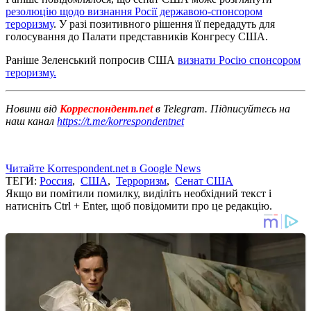
резолюцію щодо визнання Росії державою-спонсором
тероризму
. У разі позитивного рішення її передадуть для
голосування до Палати представників Конгресу США.
Раніше Зеленський попросив США
визнати Росію спонсором
тероризму.
Новини від
Корреспондент.net
в Telegram. Підписуйтесь на
наш канал
https://t.me/korrespondentnet
Читайте Korrespondent.net в Google News
ТЕГИ:
Россия
,
США
,
Терроризм
,
Сенат США
Якщо ви помітили помилку, виділіть необхідний текст і
натисніть Ctrl + Enter, щоб повідомити про це редакцію.