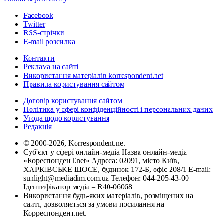
Facebook
Twitter
RSS-стрічки
E-mail розсилка
Контакти
Реклама на сайті
Використання матеріалів korrespondent.net
Правила користування сайтом
Договір користування сайтом
Політика у сфері конфіденційності і персональних даних
Угода щодо користування
Редакція
© 2000-2026, Korrespondent.net
Суб'єкт у сфері онлайн-медіа Назва онлайн-медіа –
«КореспонденТ.net» Адреса: 02091, місто Київ,
ХАРКІВСЬКЕ ШОСЕ, будинок 172-Б, офіс 208/1 E-mail:
sunlight@mediadim.com.ua
Телефон: 044-205-43-00
Ідентифікатор медіа – R40-06068
Використання будь-яких матеріалів, розміщених на
сайті, дозволяється за умови посилання на
Корреспондент.net.