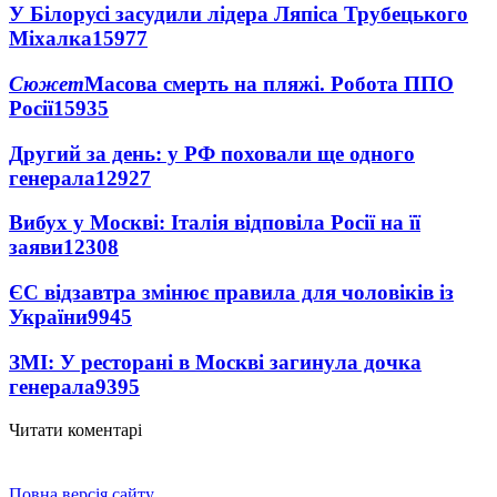
У Білорусі засудили лідера Ляпіса Трубецького
Міхалка
15977
Сюжет
Масова смерть на пляжі. Робота ППО
Росії
15935
Другий за день: у РФ поховали ще одного
генерала
12927
Вибух у Москві: Італія відповіла Росії на її
заяви
12308
ЄС відзавтра змінює правила для чоловіків із
України
9945
ЗМІ: У ресторані в Москві загинула дочка
генерала
9395
Читати коментарі
Повна версія сайту