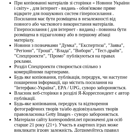
При копіюванні матеріалів зі сторінки « Новини України
і світу» , для інтернет - видань - обов'язкове пряме
відкрите для пошукових систем гіперпосилання .
Посилання має бути розміщена в незалежності від
повного або часткового використання матеріалів.
Гіперпосилання ( для інтернет - видань) - повинна бути
розміщена в підзаголовку або в першому абзаці
матеріалу.
Новини з позначками "Думка", "Експертиза", "Заява",
"Регіони", "Гроші", "Влада", "Вибори", "Тест-драйв",
"Спецпроекти", "Промо" публікуються на правах
реклами.
Розділ Спецпроекти створюється спільно з
комерційними партнерами.
Будь яке копіювання, публікація, передрук, чи наступне
поширення інформації, що містить посилання на
"Інтерфакс-Україна", EPA / UPG, суворо забороняється.
Власник веб-сторінки в розділі Я-Корреспондент є автор
публікації.
Будь-яке копіювання, передрук та відтворення
фотографічних творів та/або аудіовізуальних творів
правовласника Getty Images - суворо забороняється.
Матеріали сайту korrespondent.net призначені для осіб
старше 21 року (21+). Участь в азартних іграх може
викликати ігрову залежність. Дотримуйтесь правил