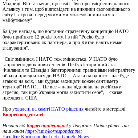
Мадриді. Він зазначив, що саміт "був про зміцнення нашого
Альянсу з тим, щоб відповідати на виклики сьогоднішнього
світу і загрози, перед якими ми можемо опинитися в
майбутньому".
Байден нагадав, що востаннє стратегічну концепцію НАТО
було прийнято 12 років тому, і в ній "Росію було
охарактеризовано як партнера, а про Китай навіть немає
згадування".
"Світ змінився. І НАТО теж змінюється. У НАТО було
запрошено двох нових членів. Це був історичний акт.
Фінляндія та Швеція з багаторічними традиціями нейтралітету
обрали приєднатися до НАТО… Атака на одного з нас буде
атакою на всіх, і ми будемо захищати кожен сантиметр
території НАТО… Це все – наша відповідь на російську
агресію, так щоб Україна могла захистити себе", – сказав
президент США.
Про
ухвалені на саміті НАТО рішення
читайте в матеріалі
Корреспондент.net
.
Новини від
Корреспондент.net
у Telegram. Підписуйтесь на
наш канал
https://t.me/korrespondentnet
Читайте Korrespondent.net в Google News