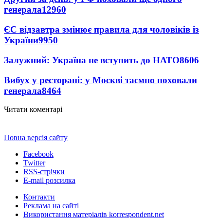
генерала
12960
ЄС відзавтра змінює правила для чоловіків із
України
9950
Залужний: Україна не вступить до НАТО
8606
Вибух у ресторані: у Москві таємно поховали
генерала
8464
Читати коментарі
Повна версія сайту
Facebook
Twitter
RSS-стрічки
E-mail розсилка
Контакти
Реклама на сайті
Використання матеріалів korrespondent.net