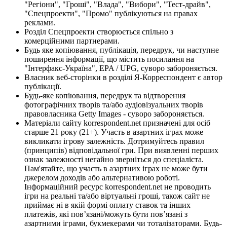
"Регіони", "Гроші", "Влада", "Вибори", "Тест-драйв",
"Спецпроекти", "Промо" публікуються на правах
реклами.
Розділ Спецпроекти створюється спільно з
комерційними партнерами.
Будь яке копіювання, публікація, передрук, чи наступне
поширення інформації, що містить посилання на
"Інтерфакс-Україна", EPA / UPG, суворо забороняється.
Власник веб-сторінки в розділі Я-Корреспондент є автор
публікації.
Будь-яке копіювання, передрук та відтворення
фотографічних творів та/або аудіовізуальних творів
правовласника Getty Images - суворо забороняється.
Матеріали сайту korrespondent.net призначені для осіб
старше 21 року (21+). Участь в азартних іграх може
викликати ігрову залежність. Дотримуйтесь правил
(принципів) відповідальної гри. При виявленні перших
ознак залежності негайно зверніться до спеціаліста.
Пам'ятайте, що участь в азартних іграх не може бути
джерелом доходів або альтернативою роботі.
Інформаційний ресурс korrespondent.net не проводить
ігри на реальні та/або віртуальні гроші, також сайт не
приймає ні в якій формі оплату ставок та інших
платежів, які пов’язані/можуть бути пов’язані з
азартними іграми, букмекерами чи тоталізаторами. Будь-