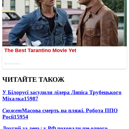
ЧИТАЙТЕ ТАКОЖ
У Білорусі засудили лідера Ляпіса Трубецького
Міхалка
15987
Сюжет
Масова смерть на пляжі. Робота ППО
Росії
15954
Другий за день: у РФ поховали ще одного