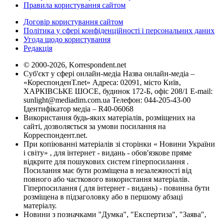
Правила користування сайтом
Договір користування сайтом
Політика у сфері конфіденційності і персональних даних
Угода щодо користування
Редакція
© 2000-2026, Korrespondent.net
Суб'єкт у сфері онлайн-медіа Назва онлайн-медіа –
«КореспонденТ.net» Адреса: 02091, місто Київ,
ХАРКІВСЬКЕ ШОСЕ, будинок 172-Б, офіс 208/1 E-mail:
sunlight@mediadim.com.ua
Телефон: 044-205-43-00
Ідентифікатор медіа – R40-06068
Використання будь-яких матеріалів, розміщених на
сайті, дозволяється за умови посилання на
Корреспондент.net.
При копіюванні матеріалів зі сторінки « Новини України
і світу» , для інтернет - видань - обов'язкове пряме
відкрите для пошукових систем гіперпосилання .
Посилання має бути розміщена в незалежності від
повного або часткового використання матеріалів.
Гіперпосилання ( для інтернет - видань) - повинна бути
розміщена в підзаголовку або в першому абзаці
матеріалу.
Новини з позначками "Думка", "Експертиза", "Заява",