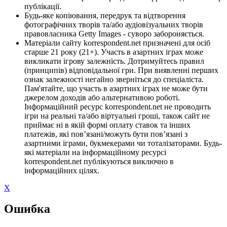
публікації.
Будь-яке копіювання, передрук та відтворення
фотографічних творів та/або аудіовізуальних творів
правовласника Getty Images - суворо забороняється.
Матеріали сайту korrespondent.net призначені для осіб
старше 21 року (21+). Участь в азартних іграх може
викликати ігрову залежність. Дотримуйтесь правил
(принципів) відповідальної гри. При виявленні перших
ознак залежності негайно зверніться до спеціаліста.
Пам'ятайте, що участь в азартних іграх не може бути
джерелом доходів або альтернативою роботі.
Інформаційний ресурс korrespondent.net не проводить
ігри на реальні та/або віртуальні гроші, також сайт не
приймає ні в якій формі оплату ставок та інших
платежів, які пов’язані/можуть бути пов’язані з
азартними іграми, букмекерами чи тоталізаторами. Будь-
які матеріали на інформаційному ресурсі
korrespondent.net публікуються виключно в
інформаційних цілях.
X
Ошибка