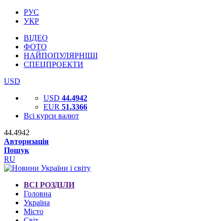
РУС
УКР
ВІДЕО
ФОТО
НАЙПОПУЛЯРНІШІ
СПЕЦПРОЕКТИ
USD
USD
44.4942
EUR
51.3366
Всі курси валют
44.4942
Авторизація
Пошук
RU
ВСІ РОЗДІЛИ
Головна
Україна
Місто
Світ