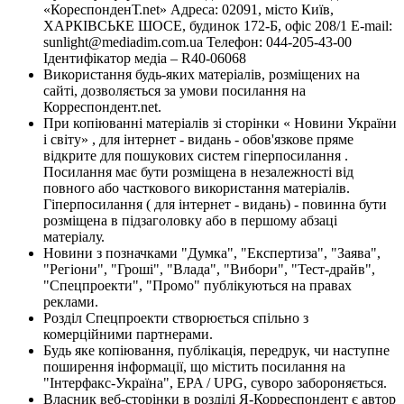
«КореспонденТ.net» Адреса: 02091, місто Київ,
ХАРКІВСЬКЕ ШОСЕ, будинок 172-Б, офіс 208/1 E-mail:
sunlight@mediadim.com.ua
Телефон: 044-205-43-00
Ідентифікатор медіа – R40-06068
Використання будь-яких матеріалів, розміщених на
сайті, дозволяється за умови посилання на
Корреспондент.net.
При копіюванні матеріалів зі сторінки « Новини України
і світу» , для інтернет - видань - обов'язкове пряме
відкрите для пошукових систем гіперпосилання .
Посилання має бути розміщена в незалежності від
повного або часткового використання матеріалів.
Гіперпосилання ( для інтернет - видань) - повинна бути
розміщена в підзаголовку або в першому абзаці
матеріалу.
Новини з позначками "Думка", "Експертиза", "Заява",
"Регіони", "Гроші", "Влада", "Вибори", "Тест-драйв",
"Спецпроекти", "Промо" публікуються на правах
реклами.
Розділ Спецпроекти створюється спільно з
комерційними партнерами.
Будь яке копіювання, публікація, передрук, чи наступне
поширення інформації, що містить посилання на
"Інтерфакс-Україна", EPA / UPG, суворо забороняється.
Власник веб-сторінки в розділі Я-Корреспондент є автор