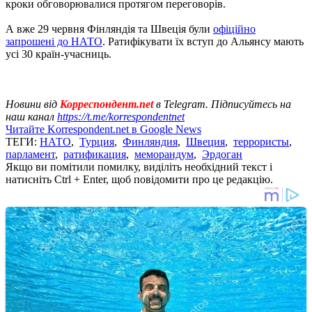
кроки обговорювалися протягом переговорів.
А вже 29 червня Фінляндія та Швеція були
офіційно
запрошені до НАТО
. Ратифікувати їх вступ до Альянсу мають
усі 30 країн-учасниць.
Новини від
Корреспондент.net
в Telegram. Підписуйтесь на
наш канал
https://t.me/korrespondentnet
Читайте Korrespondent.net в Google News
ТЕГИ:
НАТО
,
Турция
,
Финляндия
,
Швеция
,
террористы
,
парламент
,
ратификация
,
меморандум
,
Эрдоган
Якщо ви помітили помилку, виділіть необхідний текст і
натисніть Ctrl + Enter, щоб повідомити про це редакцію.