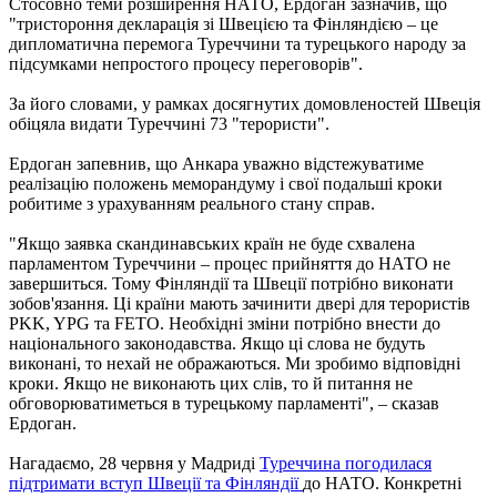
Стосовно теми розширення НАТО, Ердоган зазначив, що
"тристороння декларація зі Швецією та Фінляндією – це
дипломатична перемога Туреччини та турецького народу за
підсумками непростого процесу переговорів".
За його словами, у рамках досягнутих домовленостей Швеція
обіцяла видати Туреччині 73 "терористи".
Ердоган запевнив, що Анкара уважно відстежуватиме
реалізацію положень меморандуму і свої подальші кроки
робитиме з урахуванням реального стану справ.
"Якщо заявка скандинавських країн не буде схвалена
парламентом Туреччини – процес прийняття до НАТО не
завершиться. Тому Фінляндії та Швеції потрібно виконати
зобов'язання. Ці країни мають зачинити двері для терористів
PKK, YPG та FETО. Необхідні зміни потрібно внести до
національного законодавства. Якщо ці слова не будуть
виконані, то нехай не ображаються. Ми зробимо відповідні
кроки. Якщо не виконають цих слів, то й питання не
обговорюватиметься в турецькому парламенті", – сказав
Ердоган.
Нагадаємо, 28 червня у Мадриді
Туреччина погодилася
підтримати вступ Швеції та Фінляндії
до НАТО. Конкретні