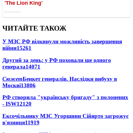
ЧИТАЙТЕ ТАКОЖ
У МЗС РФ відкинули можливість завершення
війни
15261
Другий за день: у РФ поховали ще одного
генерала
14071
Сюжет
Бенкет генералів. Наслідки вибуху в
Москві
13806
РФ створила "українську бригаду" з полонених
- ISW
12120
Ексочільнику МЗС Угорщини Сійярто загрожує
в'язниця
11919