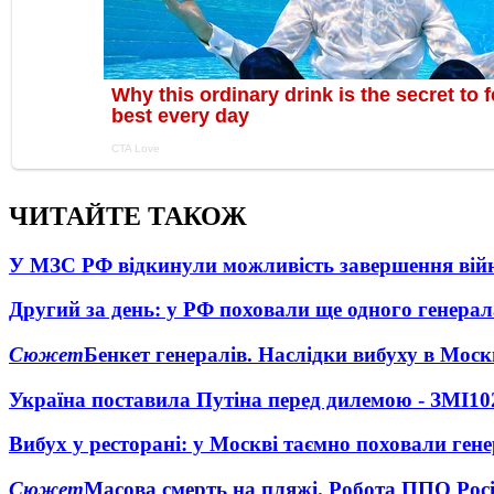
ЧИТАЙТЕ ТАКОЖ
У МЗС РФ відкинули можливість завершення вій
Другий за день: у РФ поховали ще одного генерал
Сюжет
Бенкет генералів. Наслідки вибуху в Моск
Україна поставила Путіна перед дилемою - ЗМІ
10
Вибух у ресторані: у Москві таємно поховали ген
Сюжет
Масова смерть на пляжі. Робота ППО Росі