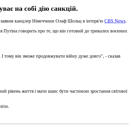
ває на собі дію санкцій.
е заявив канцлер Німеччини Олаф Шольц в інтерв'ю
CBS News
.
ння Путіна говорить про те, що він готовий до тривалих воєнних
. І тому він зможе продовжувати війну дуже довго", - сказав
ний рівень життя і мати шанс бути частиною зростання світової
літи.