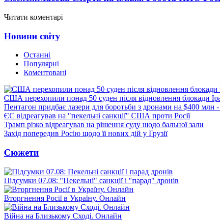
Читати коментарі
Новини світу
Останні
Популярні
Коментовані
США перехопили понад 50 суден після відновлення блокади Ір
Пентагон придбає лазери для боротьби з дронами на $400 млн -
ЄС відреагував на "пекельні санкції" США проти Росії
Трамп різко відреагував на рішення суду щодо бальної зали
Захід попередив Росію щодо її нових дій у Грузії
Сюжети
Підсумки 07.08: "Пекельні" санкції і "парад" дронів
Вторгнення Росії в Україну. Онлайн
Війна на Близькому Сході. Онлайн