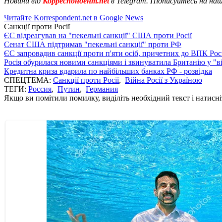
Новини від
Корреспондент.net
в Telegram. Підписуйтесь на на
Читайте Korrespondent.net в Google News
Санкції проти Росії
ЄС відреагував на "пекельні санкції" США проти Росії
Сенат США підтримав "пекельні санкції" проти РФ
ЄС запровадив санкції проти п'яти осіб, причетних до ВПК Росі
Росія обурилася новими санкціями і звинуватила Британію у "в
Кредитна криза вдарила по найбільших банках РФ - розвідка
СПЕЦТЕМА:
Санкції проти Росії
,
Війна Росії з Україною
ТЕГИ:
Россия
,
Путин
,
Германия
Якщо ви помітили помилку, виділіть необхідний текст і натисніт