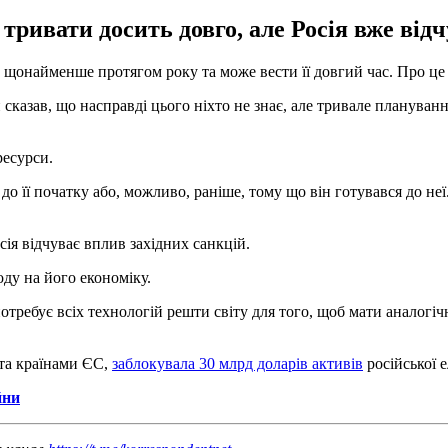
ривати досить довго, але Росія вже відчу
 щонайменше протягом року та може вести її довгий час. Про ц
н сказав, що насправді цього ніхто не знає, але тривале планува
ресурси.
о її початку або, можливо, раніше, тому що він готувався до неї
сія відчуває вплив західних санкцій.
ду на його економіку.
отребує всіх технологій решти світу для того, щоб мати аналогіч
та країнами ЄС,
заблокувала 30 млрд доларів активів
російської е
йни