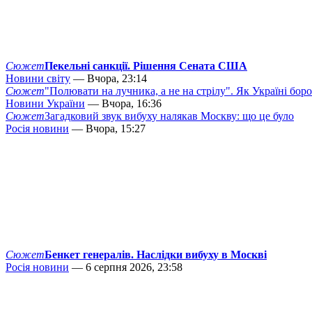
Сюжет
Пекельні санкції. Рішення Сената США
Новини світу
— Вчора, 23:14
Сюжет
"Полювати на лучника, а не на стрілу". Як Україні бор
Новини України
— Вчора, 16:36
Сюжет
Загадковий звук вибуху налякав Москву: що це було
Росія новини
— Вчора, 15:27
Сюжет
Бенкет генералів. Наслідки вибуху в Москві
Росія новини
— 6 серпня 2026, 23:58