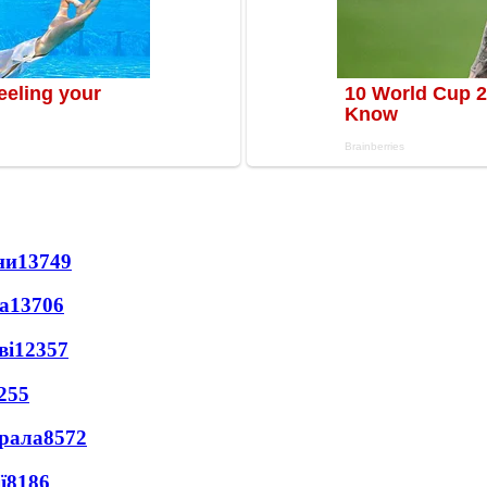
ни
13749
а
13706
ві
12357
255
ерала
8572
ї
8186