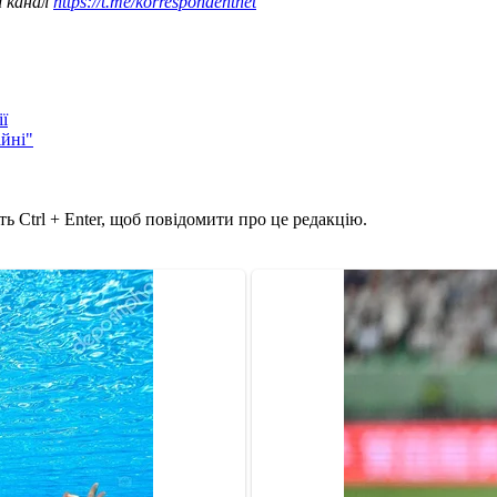
ш канал
https://t.me/korrespondentnet
ї
ійні"
ь Ctrl + Enter, щоб повідомити про це редакцію.