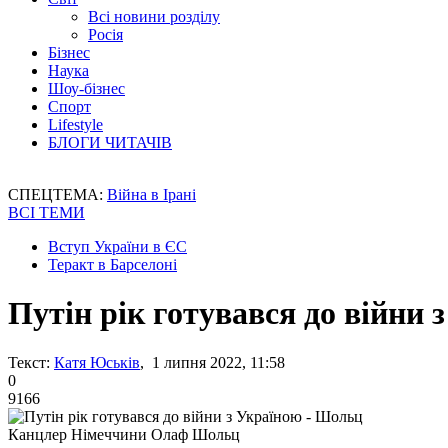
Всі новини розділу
Росія
Бізнес
Наука
Шоу-бізнес
Спорт
Lifestyle
БЛОГИ ЧИТАЧІВ
СПЕЦТЕМА:
Війна в Ірані
ВСІ ТЕМИ
Вступ України в ЄС
Теракт в Барселоні
Путін рік готувався до війни
Текст:
Катя Юськів
, 1 липня 2022, 11:58
0
9166
Канцлер Німеччини Олаф Шольц