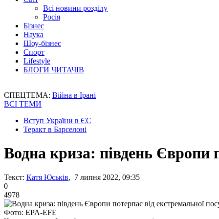
Всі новини розділу
Росія
Бізнес
Наука
Шоу-бізнес
Спорт
Lifestyle
БЛОГИ ЧИТАЧІВ
СПЕЦТЕМА:
Війна в Ірані
ВСІ ТЕМИ
Вступ України в ЄС
Теракт в Барселоні
Водна криза: південь Європи 
Текст:
Катя Юськів
, 7 липня 2022, 09:35
0
4978
Фото: EPA-EFE