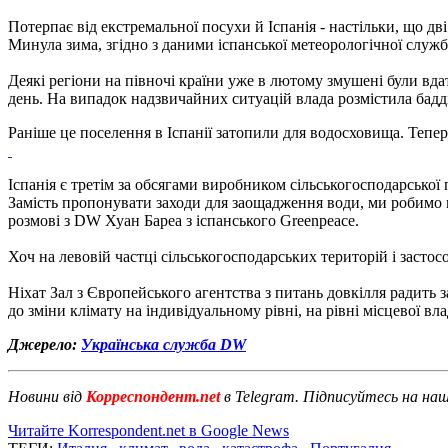
Потерпає від екстремальної посухи й Іспанія - настільки, що дв
Минула зима, згідно з даними іспанської метеорологічної служби,
Деякі регіони на півночі країни уже в лютому змушені були вд
день. На випадок надзвичайних ситуацій влада розмістила бадді
Раніше це поселення в Іспанії затопили для водосховища. Тепер
Іспанія є третім за обсягами виробником сільськогосподарсько
Замість пропонувати заходи для заощадження води, ми робимо виг
розмові з DW Хуан Бареа з іспанського Greenpeace.
Хоч на левовій частці сільськогосподарських територій і зас
Ніхат Зал з Європейського агентства з питань довкілля радить 
до зміни клімату на індивідуальному рівні, на рівні місцевої вла
Джерело:
Українська служба DW
Новини від
Корреспондент.net
в Telegram. Підписуйтесь на на
Читайте Korrespondent.net в Google News