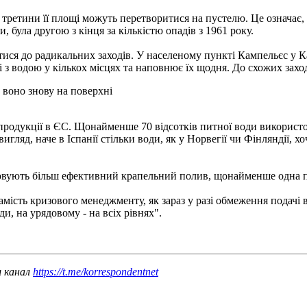
і третини її площі можуть перетворитися на пустелю. Це означає,
 була другою з кінця за кількістю опадів з 1961 року.
атися до радикальних заходів. У населеному пункті Кампельєс у
 з водою у кількох місцях та наповнює їх щодня. До схожих заход
 воно знову на поверхні
ї продукції в ЄС. Щонайменше 70 відсотків питної води використ
ляд, наче в Іспанії стільки води, як у Норвегії чи Фінляндії, хо
тосовують більш ефективний крапельний полив, щонайменше одна 
замість кризового менеджменту, як зараз у разі обмеження подачі
ди, на урядовому - на всіх рівнях".
ш канал
https://t.me/korrespondentnet