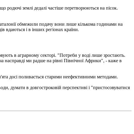
 що родючі землі дедалі частіше перетворюються на пісок.
 Каталонії обмежили подачу вони лише кількома годинами на
ів вдаються і в інших регіонах країни.
овують в аграрному секторі. "Потреби у воді лише зростають.
ча насправді ми радше на рівні Північної Африки", - каже в
п'ята досі поливається старими неефективними методами.
 води, думати в довгостроковій перспективі і "пристосовуватися