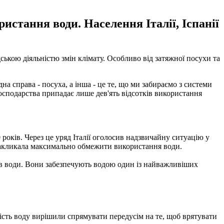
истання води. Населення Італії, Іспанії
ською діяльністю змін клімату. Особливо від затяжної посухи та
а справа - посуха, а інша - це те, що ми забираємо з системи
господарства припадає лише дев'ять відсотків використання
 років. Через це уряд Італії оголосив надзвичайну ситуацію у
т закликала максимально обмежити використання води.
гів води. Вони забезпечують водою один із найважливіших
омість воду вирішили спрямувати передусім на те, щоб врятувати