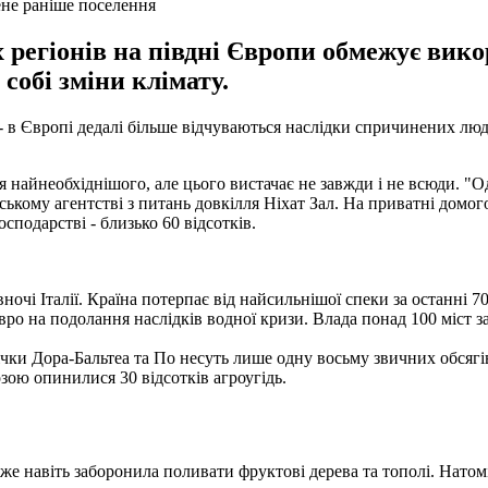
ене раніше поселення
 регіонів на півдні Європи обмежує викор
 собі зміни клімату.
- в Європі дедалі більше відчуваються наслідки спричинених люд
айнеобхіднішого, але цього вистачає не завжди і не всюди. "Одн
ському агентстві з питань довкілля Ніхат Зал. На приватні домо
сподарстві - близько 60 відсотків.
чі Італії. Країна потерпає від найсильнішої спеки за останні 70
 євро на подолання наслідків водної кризи. Влада понад 100 міс
 річки Дора-Бальтеа та По несуть лише одну восьму звичних обся
озою опинилися 30 відсотків агроугідь.
а уже навіть заборонила поливати фруктові дерева та тополі. Нат