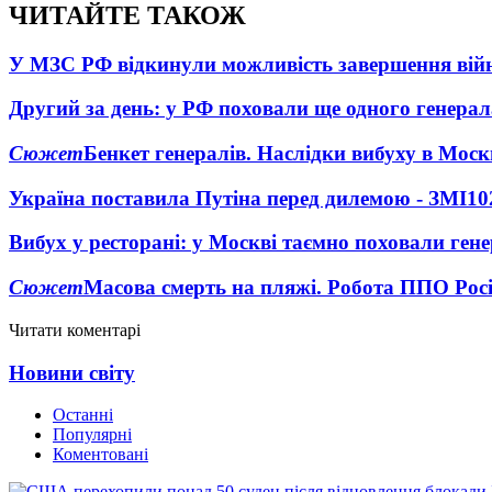
ЧИТАЙТЕ ТАКОЖ
У МЗС РФ відкинули можливість завершення вій
Другий за день: у РФ поховали ще одного генерал
Сюжет
Бенкет генералів. Наслідки вибуху в Моск
Україна поставила Путіна перед дилемою - ЗМІ
10
Вибух у ресторані: у Москві таємно поховали ген
Сюжет
Масова смерть на пляжі. Робота ППО Росі
Читати коментарі
Новини світу
Останні
Популярні
Коментовані