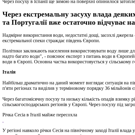
Через посуху в Іспанії ще зимою на поверхні опинилося затопл
Через екстремальну засуху влада деяких
та Португалії вже остаточно відчуває на
Надмірне використання води, недостатні дощі, засохлі джерела 
екстремальної спеки страждає південь Європи.
Політики закликають населення використовувати воду лише для н
надто багато води", - пояснює експерт з питань води в Європей
води в Європі. Основна частка використовується у сільському го
Італія
Найбільш драматично на даний момент виглядає ситуація на півно
п'яти регіонах та виділив у терміновому порядку 36 мільйонів
Через багатомісячну посуху та низьку кількість опадів взимку
сільськогосподарських регіонів у Європі. Через посуху під загр
Річка Сесіа в Італії майже пересохла
У регіоні навколо річки Сесія на північному заході Італії влад