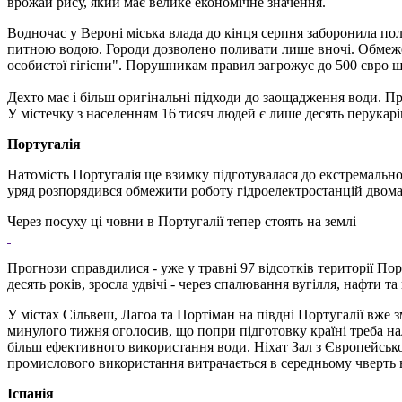
врожай рису, який має велике економічне значення.
Водночас у Вероні міська влада до кінця серпня заборонила по
питною водою. Городи дозволено поливати лише вночі. Обмежен
особистої гігієни". Порушникам правил загрожує до 500 євро ш
Дехто має і більш оригінальні підходи до заощадження води. Пр
У містечку з населенням 16 тисяч людей є лише десять перукарі
Португалія
Натомість Португалія ще взимку підготувалася до екстремально
уряд розпорядився обмежити роботу гідроелектростанцій двома
Через посуху ці човни в Португалії тепер стоять на землі
Прогнози справдилися - уже у травні 97 відсотків території По
десять років, зросла удвічі - через спалювання вугілля, нафти т
У містах Сільвеш, Лагоа та Портіман на півдні Португалії вже 
минулого тижня оголосив, що попри підготовку країні треба на
більш ефективного використання води. Ніхат Зал з Європейськог
промислового використання витрачається в середньому чверть в
Іспанія