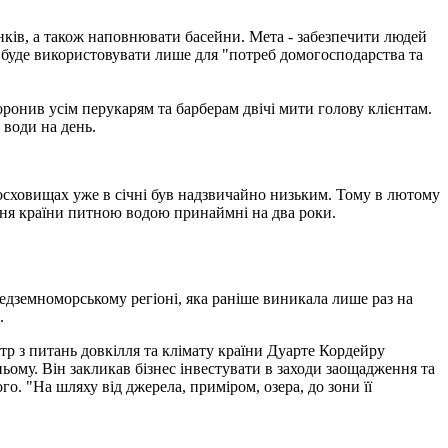
инків, а також наповнювати басейни. Мета - забезпечити людей
 буде використовувати лише для "потреб домогосподарства та
ронив усім перукарям та барберам двічі мити голову клієнтам.
 води на день.
досховищах уже в січні був надзвичайно низьким. Тому в лютому
ння країни питною водою принаймні на два роки.
редземноморському регіоні, яка раніше виникала лише раз на
.
тр з питань довкілля та клімату країни Дуарте Кордейру
ому. Він закликав бізнес інвестувати в заходи заощадження та
о. "На шляху від джерела, приміром, озера, до зони її