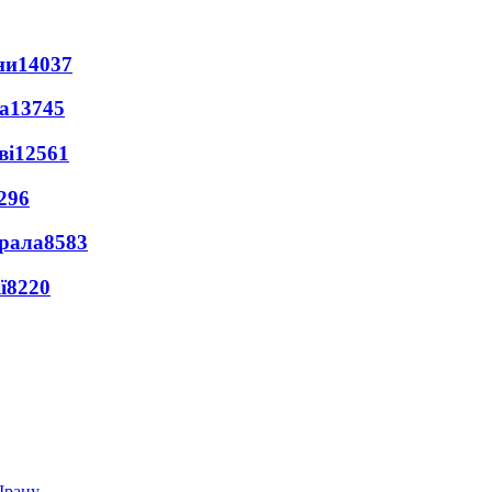
ни
14037
а
13745
ві
12561
296
ерала
8583
ї
8220