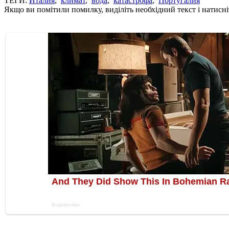
ТЕГИ:
Италия
,
климат
,
вода
,
катастрофа
,
Португалия
Якщо ви помітили помилку, виділіть необхідний текст і натисніт