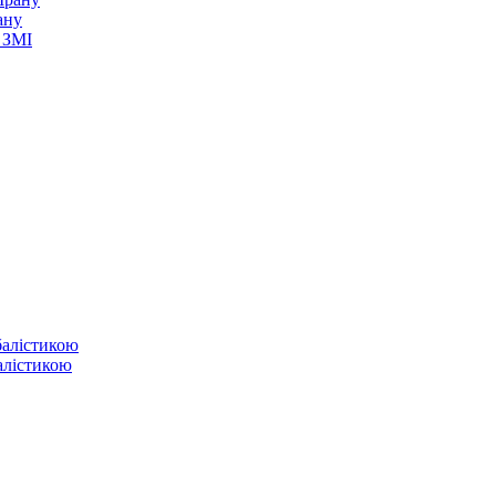
ану
 ЗМІ
балістикою