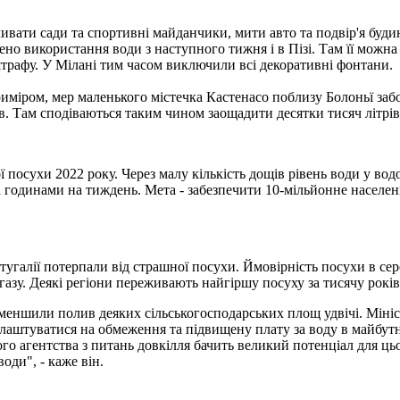
ливати сади та спортивні майданчики, мити авто та подвір'я буд
о використання води з наступного тижня і в Пізі. Там її можна
трафу. У Мілані тим часом виключили всі декоративні фонтани.
иміром, мер маленького містечка Кастенасо поблизу Болоньї забо
в. Там сподіваються таким чином заощадити десятки тисяч літрів
ї посухи 2022 року. Через малу кількість дощів рівень води у во
 годинами на тиждень. Мета - забезпечити 10-мільйонне населе
ртугалії потерпали від страшної посухи. Ймовірність посухи в се
а газу. Деякі регіони переживають найгіршу посуху за тисячу років
зменшили полив деяких сільськогосподарських площ удвічі. Мініс
лаштуватися на обмеження та підвищену плату за воду в майбутнь
о агентства з питань довкілля бачить великий потенціал для цьог
оди", - каже він.