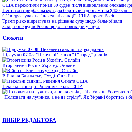
США перехопили понад 50 суден після відновлення блокади Ір
Пентагон придбає лазери для боротьби з дронами на $400 млн -
ЄС відреагував на "пекельні санкції" США проти Росії
Трамп різко відреагував на рішення суду щодо бальної зали
Захід попередив Росію щодо її нових дій у Грузії
Сюжети
Підсумки 07.08: "Пекельні" санкції і "парад" дронів
Вторгнення Росії в Україну. Онлайн
Війна на Близькому Сході. Онлайн
Пекельні санкції. Рішення Сената США
"Полювати на лучника, а не на стрілу". Як Україні боротись з 
ВИБІР РЕДАКТОРА