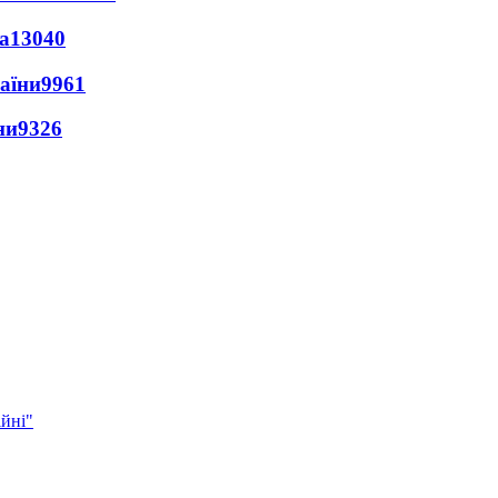
а
13040
раїни
9961
ни
9326
ійні"