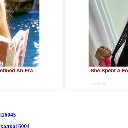
ї
16045
іхалка
16004