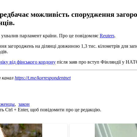
редбачає можливість спорудження загоро
нців.
н ухвалив парламент країни. Про це повідомляє
Reuters
.
я загороджень на ділянці довжиною 1,3 тис. кілометрів для запо
дів.
ніку від фінського кордону
після заяв про вступ Фінляндії у НАТ
ш канал
https://t.me/korrespondentnet
еженцы
,
закон
ь Ctrl + Enter, щоб повідомити про це редакцію.