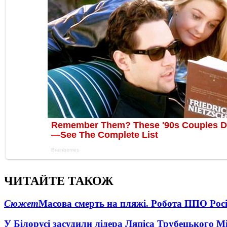
ЧИТАЙТЕ ТАКОЖ
Сюжет
Масова смерть на пляжі. Робота ППО Росі
У Білорусі засудили лідера Ляпіса Трубецького М