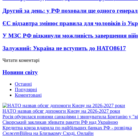
Другий за день: у РФ поховали ще одного генерал
ЄС відзавтра змінює правила для чоловіків із Ук
У МЗС РФ відкинули можливість завершення вій
Залужний: Україна не вступить до НАТО
8617
Читати коментарі
Новини світу
Останні
Популярні
Коментовані
НАТО назвав обсяг допомоги Києву на 2026-2027 роки
Росія обурилася новими санкціями і звинуватила Британію у "в
Сікорський закликав збивати ракети РФ над Україною
Кредитна криза вдарила по найбільших банках РФ - розвідка
Сюжет
Війна на Близькому Сході. Онлайн