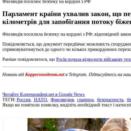
Фінляндія посилює безпеку на кордоні з РФ
Парламент країни ухвалив закон, що пе
кілометрів для запобігання потоку біже
Фінляндія посилила безпеку на кордоні з РФ: відповідний зако
Повідомляється, що документ передбачає можливість спорудженн
спрямовуватимуться до одного чи кількох прикордонних перехо
Раніше повідомлялося, що
Росія почала відводити військову тех
Новини від
Корреспондент.net
в Telegram. Підписуйтесь на на
Читайте Korrespondent.net в Google News
ТЕГИ:
Россия
,
НАТО
,
Финляндия
,
граница
,
безопасность
,
б
Якщо ви помітили помилку, виділіть необхідний текст і натисніт