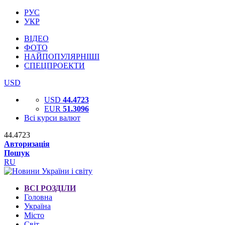
РУС
УКР
ВІДЕО
ФОТО
НАЙПОПУЛЯРНІШІ
СПЕЦПРОЕКТИ
USD
USD
44.4723
EUR
51.3096
Всі курси валют
44.4723
Авторизація
Пошук
RU
ВСІ РОЗДІЛИ
Головна
Україна
Місто
Світ