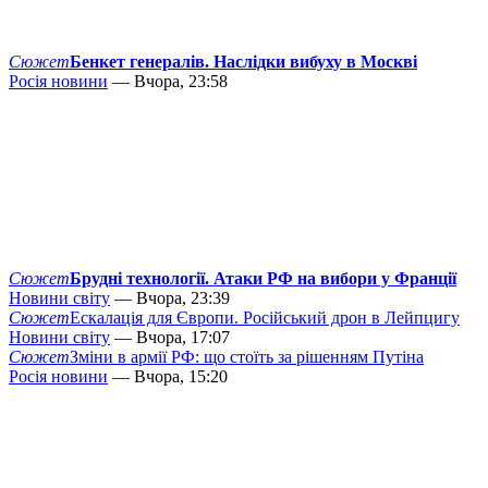
Сюжет
Бенкет генералів. Наслідки вибуху в Москві
Росія новини
— Вчора, 23:58
Сюжет
Брудні технології. Атаки РФ на вибори у Франції
Новини світу
— Вчора, 23:39
Сюжет
Ескалація для Європи. Російський дрон в Лейпцигу
Новини світу
— Вчора, 17:07
Сюжет
Зміни в армії РФ: що стоїть за рішенням Путіна
Росія новини
— Вчора, 15:20