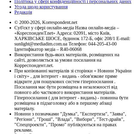
Політика у сфері конфіденційності і персональних даних
Угода щодо користування
Редакція
© 2000-2026, Korrespondent.net
Суб'єкт у сфері онлайн-медіа Назва онлайн-медіа –
«КореспонденТ.net» Адреса: 02091, місто Київ,
ХАРКІВСЬКЕ ШОСЕ, будинок 172-Б, офіс 208/1 E-mail:
sunlight@mediadim.com.ua
Телефон: 044-205-43-00
Ідентифікатор медіа – R40-06068
Використання будь-яких матеріалів, розміщених на
сайті, дозволяється за умови посилання на
Корреспондент.net.
При копіюванні матеріалів зі сторінки « Новини України
і світу» , для інтернет - видань - обов'язкове пряме
відкрите для пошукових систем гіперпосилання .
Посилання має бути розміщена в незалежності від
повного або часткового використання матеріалів.
Гіперпосилання ( для інтернет - видань) - повинна бути
розміщена в підзаголовку або в першому абзаці
матеріалу.
Новини з позначками "Думка", "Експертиза", "Заява",
"Регіони", "Гроші", "Влада", "Вибори", "Тест-драйв",
"Спецпроекти", "Промо" публікуються на правах
реклами.