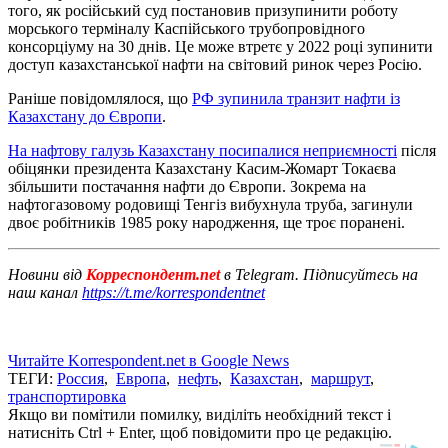
того, як російський суд постановив призупинити роботу
морського терміналу Каспійського трубопровідного
консорціуму на 30 днів. Це може втретє у 2022 році зупинити
доступ казахстанської нафти на світовий ринок через Росію.
Раніше повідомлялося, що
РФ зупинила транзит нафти із
Казахстану до Європи
.
На нафтову галузь Казахстану посипалися неприємності
після
обіцянки президента Казахстану Касим-Жомарт Токаєва
збільшити постачання нафти до Європи. Зокрема на
нафтогазовому родовищі Тенгіз вибухнула труба, загинули
двоє робітників 1985 року народження, ще троє поранені.
Новини від
Корреспондент.net
в Telegram. Підписуйтесь на
наш канал
https://t.me/korrespondentnet
Читайте Korrespondent.net в Google News
ТЕГИ:
Россия
,
Европа
,
нефть
,
Казахстан
,
маршрут
,
транспортировка
Якщо ви помітили помилку, виділіть необхідний текст і
натисніть Ctrl + Enter, щоб повідомити про це редакцію.