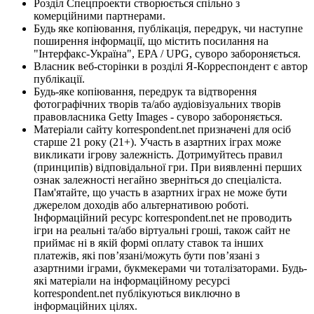
Розділ Спецпроекти створюється спільно з
комерційними партнерами.
Будь яке копіювання, публікація, передрук, чи наступне
поширення інформації, що містить посилання на
"Інтерфакс-Україна", EPA / UPG, суворо забороняється.
Власник веб-сторінки в розділі Я-Корреспондент є автор
публікації.
Будь-яке копіювання, передрук та відтворення
фотографічних творів та/або аудіовізуальних творів
правовласника Getty Images - суворо забороняється.
Матеріали сайту korrespondent.net призначені для осіб
старше 21 року (21+). Участь в азартних іграх може
викликати ігрову залежність. Дотримуйтесь правил
(принципів) відповідальної гри. При виявленні перших
ознак залежності негайно зверніться до спеціаліста.
Пам'ятайте, що участь в азартних іграх не може бути
джерелом доходів або альтернативою роботі.
Інформаційний ресурс korrespondent.net не проводить
ігри на реальні та/або віртуальні гроші, також сайт не
приймає ні в якій формі оплату ставок та інших
платежів, які пов’язані/можуть бути пов’язані з
азартними іграми, букмекерами чи тоталізаторами. Будь-
які матеріали на інформаційному ресурсі
korrespondent.net публікуються виключно в
інформаційних цілях.