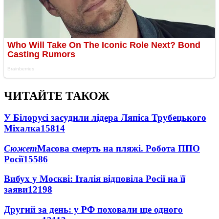
ЧИТАЙТЕ ТАКОЖ
У Білорусі засудили лідера Ляпіса Трубецького
Міхалка
15814
Сюжет
Масова смерть на пляжі. Робота ППО
Росії
15586
Вибух у Москві: Італія відповіла Росії на її
заяви
12198
Другий за день: у РФ поховали ще одного