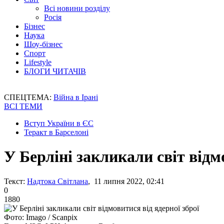
Всі новини розділу
Росія
Бізнес
Наука
Шоу-бізнес
Спорт
Lifestyle
БЛОГИ ЧИТАЧІВ
СПЕЦТЕМА:
Війна в Ірані
ВСІ ТЕМИ
Вступ України в ЄС
Теракт в Барселоні
У Берліні закликали світ відм
Текст:
Надтока Світлана
, 11 липня 2022, 02:41
0
1880
Фото: Imago / Scanpix