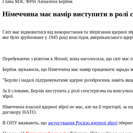
Глава МЗС ФРН Анналена Бербок
Німеччина має намір виступити в ролі с
Світ має відмовитися від використання та зберігання ядерної зб
яке було зруйноване у 1945 році внаслідок американського яде
Перебуваючи з візитом в Японії, вона наголосила, що світ має п
Бербок зауважила, що Німеччина має намір працювати заради мир
"Берлін і надалі підтримуватиме ядерне роззброєння, навіть якщ
За її словами, Берлін виступить у ролі спостерігача на консул
зброї.
Німеччина власної ядерної зброї не має, але на її території, 
договору НАТО.
В ОПУ вважають, що
застосування Росією ядерної зброї
обернеть