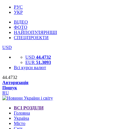
РУС
УКР
ВІДЕО
ФОТО
НАЙПОПУЛЯРНІШІ
СПЕЦПРОЕКТИ
USD
USD
44.4732
EUR
51.3093
Всі курси валют
44.4732
Авторизація
Пошук
RU
ВСІ РОЗДІЛИ
Головна
Україна
Місто
Світ