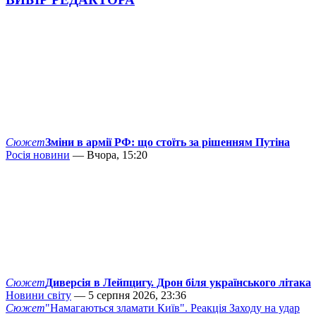
Сюжет
Зміни в армії РФ: що стоїть за рішенням Путіна
Росія новини
— Вчора, 15:20
Сюжет
Диверсія в Лейпцигу. Дрон біля українського літака
Новини світу
— 5 серпня 2026, 23:36
Сюжет
"Намагаються зламати Київ". Реакція Заходу на удар