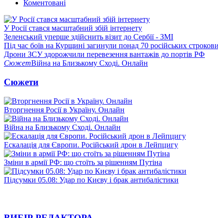
Коментовані
У Росії стався масштабний збій інтернету
Зеленський уперше здійснить візит до Сербії - ЗМІ
Під час боїв на Курщині загинули понад 70 російських строкови
Дрони ЗСУ здорожчили перевезення вантажів до портів РФ
Сюжет
Війна на Близькому Сході. Онлайн
Сюжети
Вторгнення Росії в Україну. Онлайн
Війна на Близькому Сході. Онлайн
Ескалація для Європи. Російський дрон в Лейпцигу
Зміни в армії РФ: що стоїть за рішенням Путіна
Підсумки 05.08: Удар по Києву і брак антибалістики
ВИБІР РЕДАКТОРА