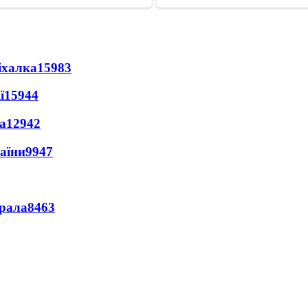
іхалка
15983
ї
15944
а
12942
раїни
9947
ерала
8463