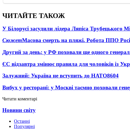
ЧИТАЙТЕ ТАКОЖ
У Білорусі засудили лідера Ляпіса Трубецького М
Сюжет
Масова смерть на пляжі. Робота ППО Росі
Другий за день: у РФ поховали ще одного генерал
ЄС відзавтра змінює правила для чоловіків із Ук
Залужний: Україна не вступить до НАТО
8604
Вибух у ресторані: у Москві таємно поховали ген
Читати коментарі
Новини світу
Останні
Популярні