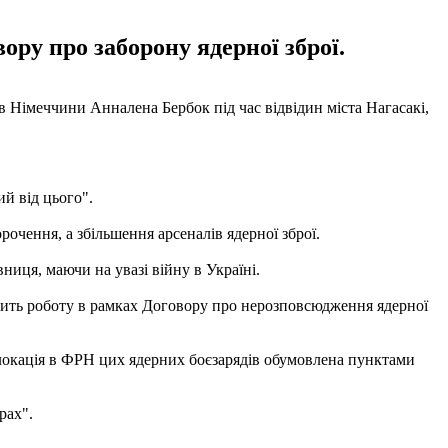
ору про заборону ядерної зброї.
ав Німеччини Анналена Бербок під час відвідин міста Нагасакі,
ий від цього".
рочення, а збільшення арсеналів ядерної зброї.
вниця, маючи на увазі війну в Україні.
овжить роботу в рамках Договору про нерозповсюдження ядерної
слокація в ФРН цих ядерних боєзарядів обумовлена ​​пунктами
ирах".