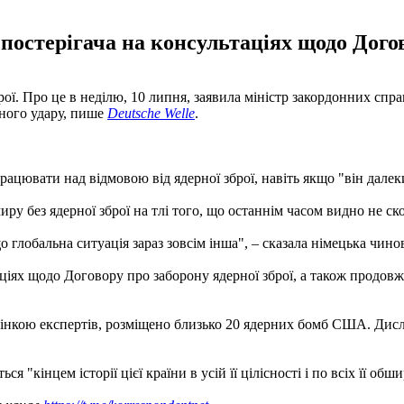
постерігача на консультаціях щодо Догов
рої. Про це в неділю, 10 липня, заявила міністр закордонних спр
рного удару, пише
Deutsche Welle
.
рацювати над відмовою від ядерної зброї, навіть якщо "він далек
у без ядерної зброї на тлі того, що останнім часом видно не ско
о глобальна ситуація зараз зовсім інша", – сказала німецька чино
ьтаціях щодо Договору про заборону ядерної зброї, а також прод
за оцінкою експертів, розміщено близько 20 ядерних бомб США. Ди
ся "кінцем історії цієї країни в усій її цілісності і по всіх її обш