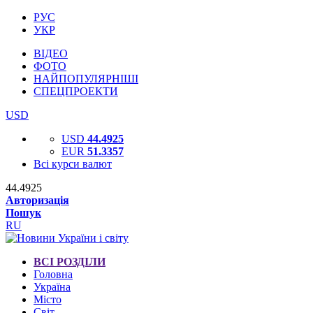
РУС
УКР
ВІДЕО
ФОТО
НАЙПОПУЛЯРНІШІ
СПЕЦПРОЕКТИ
USD
USD
44.4925
EUR
51.3357
Всі курси валют
44.4925
Авторизація
Пошук
RU
ВСІ РОЗДІЛИ
Головна
Україна
Місто
Світ