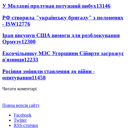
У Молдові пролунав потужний вибух
13146
РФ створила "українську бригаду" з полонених
- ISW
12776
Іран висунув США вимоги для розблокування
Ормузу
12300
Ексочільнику МЗС Угорщини Сійярто загрожує
в'язниця
12233
Росіяни змінили ставлення до війни -
опитування
11458
Читати коментарі
Повна версія сайту
Facebook
Twitter
RSS-стрічки