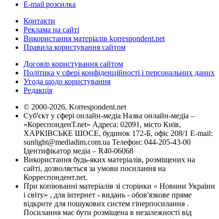
E-mail розсилка
Контакти
Реклама на сайті
Використання матеріалів korrespondent.net
Правила користування сайтом
Договір користування сайтом
Політика у сфері конфіденційності і персональних даних
Угода щодо користування
Редакція
© 2000-2026, Korrespondent.net
Суб'єкт у сфері онлайн-медіа Назва онлайн-медіа –
«КореспонденТ.net» Адреса: 02091, місто Київ,
ХАРКІВСЬКЕ ШОСЕ, будинок 172-Б, офіс 208/1 E-mail:
sunlight@mediadim.com.ua
Телефон: 044-205-43-00
Ідентифікатор медіа – R40-06068
Використання будь-яких матеріалів, розміщених на
сайті, дозволяється за умови посилання на
Корреспондент.net.
При копіюванні матеріалів зі сторінки « Новини України
і світу» , для інтернет - видань - обов'язкове пряме
відкрите для пошукових систем гіперпосилання .
Посилання має бути розміщена в незалежності від