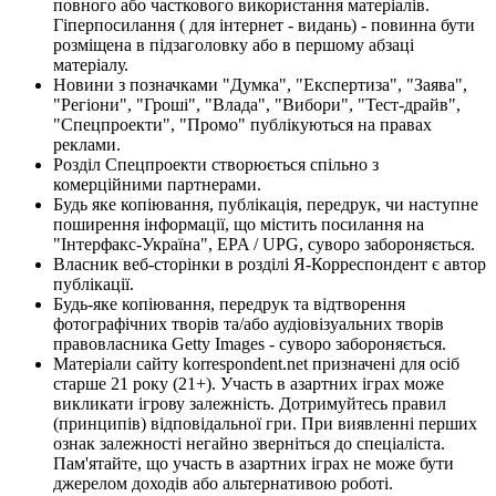
повного або часткового використання матеріалів.
Гіперпосилання ( для інтернет - видань) - повинна бути
розміщена в підзаголовку або в першому абзаці
матеріалу.
Новини з позначками "Думка", "Експертиза", "Заява",
"Регіони", "Гроші", "Влада", "Вибори", "Тест-драйв",
"Спецпроекти", "Промо" публікуються на правах
реклами.
Розділ Спецпроекти створюється спільно з
комерційними партнерами.
Будь яке копіювання, публікація, передрук, чи наступне
поширення інформації, що містить посилання на
"Інтерфакс-Україна", EPA / UPG, суворо забороняється.
Власник веб-сторінки в розділі Я-Корреспондент є автор
публікації.
Будь-яке копіювання, передрук та відтворення
фотографічних творів та/або аудіовізуальних творів
правовласника Getty Images - суворо забороняється.
Матеріали сайту korrespondent.net призначені для осіб
старше 21 року (21+). Участь в азартних іграх може
викликати ігрову залежність. Дотримуйтесь правил
(принципів) відповідальної гри. При виявленні перших
ознак залежності негайно зверніться до спеціаліста.
Пам'ятайте, що участь в азартних іграх не може бути
джерелом доходів або альтернативою роботі.