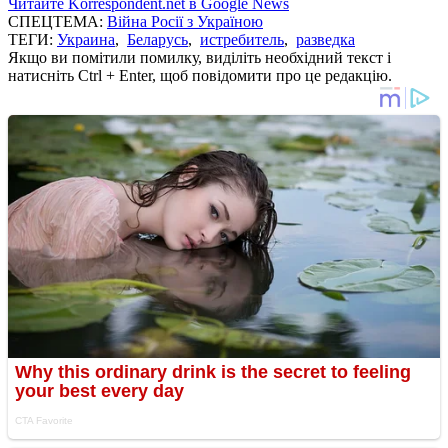
Читайте Korrespondent.net в Google News
СПЕЦТЕМА:
Війна Росії з Україною
ТЕГИ:
Украина
,
Беларусь
,
истребитель
,
разведка
Якщо ви помітили помилку, виділіть необхідний текст і
натисніть Ctrl + Enter, щоб повідомити про це редакцію.