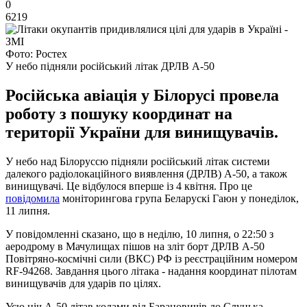
0
6219
Фото: Ростех
У небо підняли російський літак ДРЛВ А-50
Російська авіація у Білорусі провела
роботу з пошуку координат на
території України для винищувачів.
У небо над Білоруссю підняли російський літак системи
далекого радіолокаційного виявлення (ДРЛВ) А-50, а також
винищувачі. Це відбулося вперше із 4 квітня. Про це
повідомила
моніторингова група Беларускі Гаюн у понеділок,
11 липня.
У повідомленні сказано, що в неділю, 10 липня, о 22:50 з
аеродрому в Мачулищах пішов на зліт борт ДРЛВ А-50
Повітряно-космічні сили (ВКС) РФ із реєстраційним номером
RF-94268. Завдання цього літака - надання координат пілотам
винищувачів для ударів по цілях.
Усю ніч А-50 літав колами від Барановичів до Слуцька,