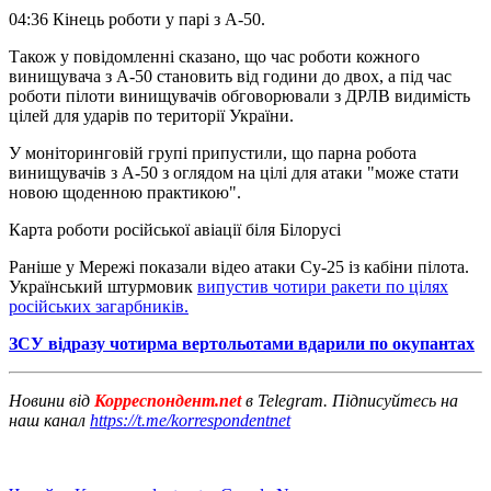
04:36 Кінець роботи у парі з А-50.
Також у повідомленні сказано, що час роботи кожного
винищувача з А-50 становить від години до двох, а під час
роботи пілоти винищувачів обговорювали з ДРЛВ видимість
цілей для ударів по території України.
У моніторинговій групі припустили, що парна робота
винищувачів з А-50 з оглядом на цілі для атаки "може стати
новою щоденною практикою".
Карта роботи російської авіації біля Білорусі
Раніше у Мережі показали відео атаки Су-25 із кабіни пілота.
Український штурмовик
випустив чотири ракети по цілях
російських загарбників.
ЗСУ відразу чотирма вертольотами вдарили по окупантах
Новини від
Корреспондент.net
в Telegram. Підписуйтесь на
наш канал
https://t.me/korrespondentnet