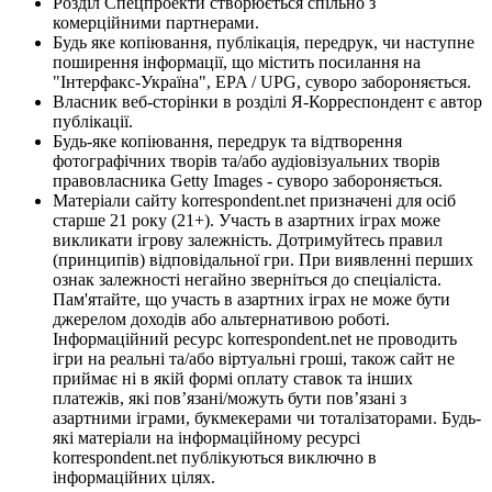
Розділ Спецпроекти створюється спільно з
комерційними партнерами.
Будь яке копіювання, публікація, передрук, чи наступне
поширення інформації, що містить посилання на
"Інтерфакс-Україна", EPA / UPG, суворо забороняється.
Власник веб-сторінки в розділі Я-Корреспондент є автор
публікації.
Будь-яке копіювання, передрук та відтворення
фотографічних творів та/або аудіовізуальних творів
правовласника Getty Images - суворо забороняється.
Матеріали сайту korrespondent.net призначені для осіб
старше 21 року (21+). Участь в азартних іграх може
викликати ігрову залежність. Дотримуйтесь правил
(принципів) відповідальної гри. При виявленні перших
ознак залежності негайно зверніться до спеціаліста.
Пам'ятайте, що участь в азартних іграх не може бути
джерелом доходів або альтернативою роботі.
Інформаційний ресурс korrespondent.net не проводить
ігри на реальні та/або віртуальні гроші, також сайт не
приймає ні в якій формі оплату ставок та інших
платежів, які пов’язані/можуть бути пов’язані з
азартними іграми, букмекерами чи тоталізаторами. Будь-
які матеріали на інформаційному ресурсі
korrespondent.net публікуються виключно в
інформаційних цілях.