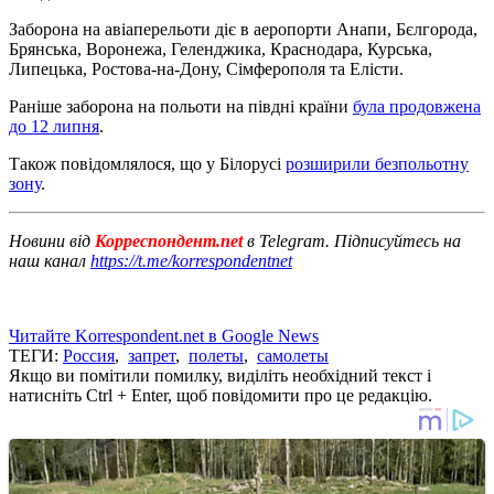
Заборона на авіаперельоти діє в аеропорти Анапи, Бєлгорода,
Брянська, Воронежа, Геленджика, Краснодара, Курська,
Липецька, Ростова-на-Дону, Сімферополя та Елісти.
Раніше заборона на польоти на півдні країни
була продовжена
до 12 липня
.
Також повідомлялося, що у Білорусі
розширили безпольотну
зону
.
Новини від
Корреспондент.net
в Telegram. Підписуйтесь на
наш канал
https://t.me/korrespondentnet
Читайте Korrespondent.net в Google News
ТЕГИ:
Россия
,
запрет
,
полеты
,
самолеты
Якщо ви помітили помилку, виділіть необхідний текст і
натисніть Ctrl + Enter, щоб повідомити про це редакцію.