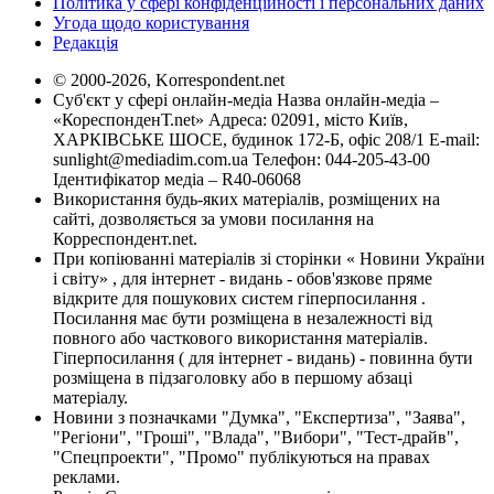
Політика у сфері конфіденційності і персональних даних
Угода щодо користування
Редакція
© 2000-2026, Korrespondent.net
Суб'єкт у сфері онлайн-медіа Назва онлайн-медіа –
«КореспонденТ.net» Адреса: 02091, місто Київ,
ХАРКІВСЬКЕ ШОСЕ, будинок 172-Б, офіс 208/1 E-mail:
sunlight@mediadim.com.ua
Телефон: 044-205-43-00
Ідентифікатор медіа – R40-06068
Використання будь-яких матеріалів, розміщених на
сайті, дозволяється за умови посилання на
Корреспондент.net.
При копіюванні матеріалів зі сторінки « Новини України
і світу» , для інтернет - видань - обов'язкове пряме
відкрите для пошукових систем гіперпосилання .
Посилання має бути розміщена в незалежності від
повного або часткового використання матеріалів.
Гіперпосилання ( для інтернет - видань) - повинна бути
розміщена в підзаголовку або в першому абзаці
матеріалу.
Новини з позначками "Думка", "Експертиза", "Заява",
"Регіони", "Гроші", "Влада", "Вибори", "Тест-драйв",
"Спецпроекти", "Промо" публікуються на правах
реклами.