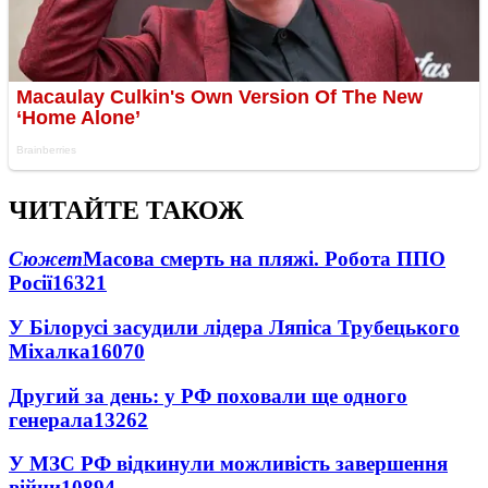
ЧИТАЙТЕ ТАКОЖ
Сюжет
Масова смерть на пляжі. Робота ППО
Росії
16321
У Білорусі засудили лідера Ляпіса Трубецького
Міхалка
16070
Другий за день: у РФ поховали ще одного
генерала
13262
У МЗС РФ відкинули можливість завершення
війни
10894