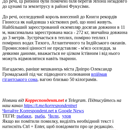
До речі, ці рибини були помічені біля берегів Японії незадовго
до цунамі та землетрусу в районі Фукусіми.
До речі, оселедцевий король внесений до Книги рекордів
Гіннесса як найдовша з кісткових риб, що нині живуть.
Найбільший зареєстрований екземпляр досягав довжини в 11
м, максимальна зареєстрована маса - 272 кг, звичайна довжина
до 3 метрів. Зустрічається в теплих, помірно теплих і
помірних водах Тихого, Атлантичного та Індійського океанів.
Промислової цінності не представляє - м'ясо оселедця, за
деякими даними, вважається не цілком їстівним і від нього
можуть відмовлятися навіть тварини.
Нагадаємо, раніше мешканець міста Дніпро Олександр
Громадський під час підводного полювання
впіймав
гігантського сома
, вагою близько 50 кілограмів.
Новини від
Корреспондент.net
в Telegram. Підписуйтесь на
наш канал
https://t.me/korrespondentnet
Читайте Korrespondent.net в Google News
ТЕГИ:
рыбаки
,
рыба
,
Чили
,
улов
Якщо ви помітили помилку, виділіть необхідний текст і
натисніть Ctrl + Enter, щоб повідомити про це редакцію.