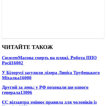
ЧИТАЙТЕ ТАКОЖ
Сюжет
Масова смерть на пляжі. Робота ППО
Росії
16002
У Білорусі засудили лідера Ляпіса Трубецького
Міхалка
16000
Другий за день: у РФ поховали ще одного
генерала
13006
ЄС відзавтра змінює правила для чоловіків із