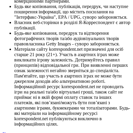
комерційними партнерами.
Будь яке копіювання, публікація, передрук, чи наступне
поширення інформації, що містить посилання на
"Інтерфакс-Україна", EPA / UPG, суворо забороняється.
Власник веб-сторінки в розділі Я-Корреспондент є автор
публікації.
Будь-яке копіювання, передрук та відтворення
фотографічних творів та/або аудіовізуальних творів
правовласника Getty Images - суворо забороняється.
Матеріали сайту korrespondent.net призначені для осіб
старше 21 року (21+). Участь в азартних іграх може
викликати ігрову залежність. Дотримуйтесь правил
(принципів) відповідальної гри. При виявленні перших
ознак залежності негайно зверніться до спеціаліста.
Пам'ятайте, що участь в азартних іграх не може бути
джерелом доходів або альтернативою роботі.
Інформаційний ресурс korrespondent.net не проводить
ігри на реальні та/або віртуальні гроші, також сайт не
приймає ні в якій формі оплату ставок та інших
платежів, які пов’язані/можуть бути пов’язані з
азартними іграми, букмекерами чи тоталізаторами. Будь-
які матеріали на інформаційному ресурсі
korrespondent.net публікуються виключно в
інформаційних цілях.