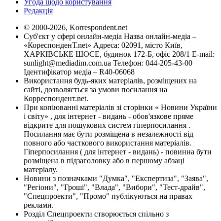
Угода щодо користування
Редакція
© 2000-2026, Korrespondent.net
Суб'єкт у сфері онлайн-медіа Назва онлайн-медіа –
«КореспонденТ.net» Адреса: 02091, місто Київ,
ХАРКІВСЬКЕ ШОСЕ, будинок 172-Б, офіс 208/1 E-mail:
sunlight@mediadim.com.ua
Телефон: 044-205-43-00
Ідентифікатор медіа – R40-06068
Використання будь-яких матеріалів, розміщених на
сайті, дозволяється за умови посилання на
Корреспондент.net.
При копіюванні матеріалів зі сторінки « Новини України
і світу» , для інтернет - видань - обов'язкове пряме
відкрите для пошукових систем гіперпосилання .
Посилання має бути розміщена в незалежності від
повного або часткового використання матеріалів.
Гіперпосилання ( для інтернет - видань) - повинна бути
розміщена в підзаголовку або в першому абзаці
матеріалу.
Новини з позначками "Думка", "Експертиза", "Заява",
"Регіони", "Гроші", "Влада", "Вибори", "Тест-драйв",
"Спецпроекти", "Промо" публікуються на правах
реклами.
Розділ Спецпроекти створюється спільно з