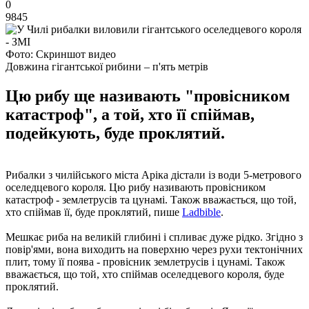
0
9845
Фото: Скриншот видео
Довжина гігантської рибини – п'ять метрів
Цю рибу ще називають "провісником
катастроф", а той, хто її спіймав,
подейкують, буде проклятий.
Рибалки з чилійського міста Аріка дістали із води 5-метрового
оселедцевого короля. Цю рибу називають провісником
катастроф - землетрусів та цунамі. Також вважається, що той,
хто спіймав її, буде проклятий, пише
Ladbible
.
Мешкає риба на великій глибині і спливає дуже рідко. Згідно з
повір'ями, вона виходить на поверхню через рухи тектонічних
плит, тому її поява - провісник землетрусів і цунамі. Також
вважається, що той, хто спіймав оселедцевого короля, буде
проклятий.