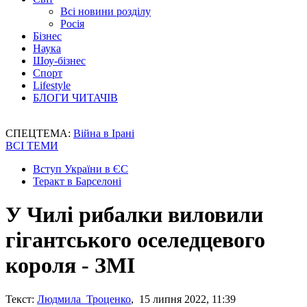
Всі новини розділу
Росія
Бізнес
Наука
Шоу-бізнес
Спорт
Lifestyle
БЛОГИ ЧИТАЧІВ
СПЕЦТЕМА:
Війна в Ірані
ВСІ ТЕМИ
Вступ України в ЄС
Теракт в Барселоні
У Чилі рибалки виловили
гігантського оселедцевого
короля - ЗМІ
Текст:
Людмила Троценко
, 15 липня 2022, 11:39