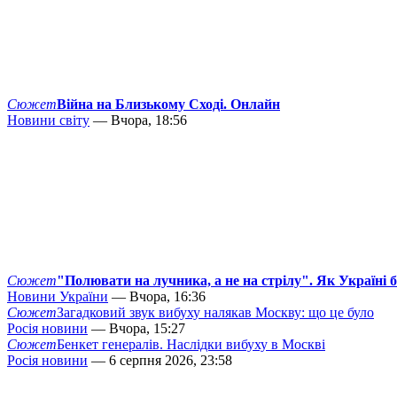
Сюжет
Війна на Близькому Сході. Онлайн
Новини світу
— Вчора, 18:56
Сюжет
"Полювати на лучника, а не на стрілу". Як Україні 
Новини України
— Вчора, 16:36
Сюжет
Загадковий звук вибуху налякав Москву: що це було
Росія новини
— Вчора, 15:27
Сюжет
Бенкет генералів. Наслідки вибуху в Москві
Росія новини
— 6 серпня 2026, 23:58