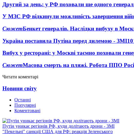
Другий за день: у РФ поховали ще одного генерал
У МЗС РФ відкинули можливість завершення вій
Сюжет
Бенкет генералів. Наслідки вибуху в Моск
Україна поставила Путіна перед дилемою - ЗМІ
10
Вибух у ресторані: у Москві таємно поховали ген
Сюжет
Масова смерть на пляжі. Робота ППО Росі
Читати коментарі
Новини світу
Останні
Популярні
Коментовані
Путін уникає регіонів РФ, куди долітають дрони - ЗМІ
"Пекельні" санкції США для РФ: реакція Зеленського