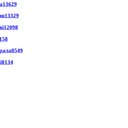
а
13629
ни
13329
ві
12098
158
ерала
8549
ї
8134