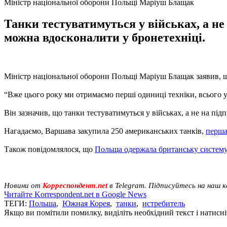
Міністр національної оборони Польщі Маріуш Блащак
Танки тестуватимуться у військах, а не
можна вдосконалити у бронетехніці.
Міністр національної оборони Польщі Маріуш Блащак заявив, 
“Вже цього року ми отримаємо перші одиниці техніки, всього у 
Він зазначив, що танки тестуватимуться у військах, а не на пі
Нагадаємо, Варшава закупила 250 американських танків,
перша
Також повідомлялося, що
Польща одержала британську систему
Новини от
Корреспондент.net
в Telegram. Підписуйтесь на наш 
Читайте Korrespondent.net в Google News
ТЕГИ:
Польша
,
Южная Корея
,
танки
,
истребитель
Якщо ви помітили помилку, виділіть необхідний текст і натисніт