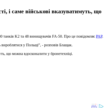
і, і саме військові вказуватимуть, що
0 танків K2 та 48 винищувачів FA-50. Про це повідомляє
РАР
.
ь вироблятися у Польщі”, - розповів Блащак.
муть, що можна вдосконалити у бронетехніці.