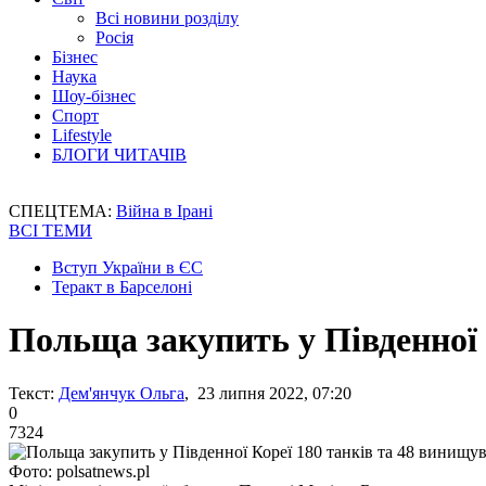
Всі новини розділу
Росія
Бізнес
Наука
Шоу-бізнес
Спорт
Lifestyle
БЛОГИ ЧИТАЧІВ
СПЕЦТЕМА:
Війна в Ірані
ВСІ ТЕМИ
Вступ України в ЄС
Теракт в Барселоні
Польща закупить у Південної 
Текст:
Дем'янчук Ольга
, 23 липня 2022, 07:20
0
7324
Фото: polsatnews.pl