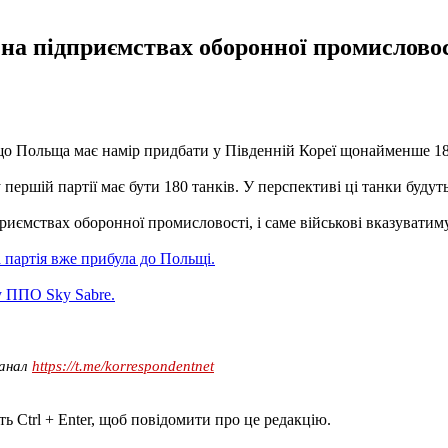
 на підприємствах оборонної промисловост
що Польща має намір придбати у Південній Кореї щонайменше 18
першій партії має бути 180 танків. У перспективі ці танки будут
дприємствах оборонної промисловості, і саме військові вказувати
 партія вже прибула до Польщі.
 ППО Sky Sabre.
канал
https://t.me/korrespondentnet
ь Ctrl + Enter, щоб повідомити про це редакцію.