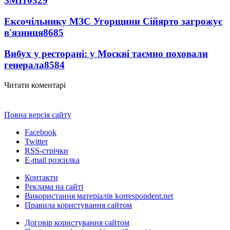
ЗМІ
10329
Ексочільнику МЗС Угорщини Сійярто загрожує
в'язниця
8685
Вибух у ресторані: у Москві таємно поховали
генерала
8584
Читати коментарі
Повна версія сайту
Facebook
Twitter
RSS-стрічки
E-mail розсилка
Контакти
Реклама на сайті
Використання матеріалів korrespondent.net
Правила користування сайтом
Договір користування сайтом