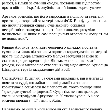
репост, а тільки за сумний емодзі, поставлений під постом
проти війни в Україні, опублікований іншим користувачем.
Аргунов розповів, що його запросили в поліцію та зачитали
протокол, створений за матеріалами ФСБ. Він був упевнений,
що після перевірки справу буде закрито, оскільки
несерйозність звинувачення, за його словами, розуміли
поліцейські. Пізніше ті самі поліцейські оголосили йому: "Вам
не пощастило".
Раніше Аргунов, викладач медичного коледжу, поставив
сумний смайлик під записом одного з користувачів соцмережі
про те, що лідера алтайського Яблука засудили за цією ж
статтею про дискредитацію. Він також поставив "клас"
(емодзі, який висловлює схвалення) під відео актора Арнольда
Шварценеггера із засудженням дій Росії.
Суд відбувся 15 липня. За словами викладача, він намагався
пояснити судді, що лайки та інші реакції на записи
користувачів соцмереж не є репостами, тобто поширенням
"дискредитуючої" інформації. Суд, втім, не взяв цього до
уваги й оштрафував Аргунова на 30 тисяч рублів. А його
місячна зарплата – 17 тисяч рублів.
Нагадаємо, раніше в Росії мировий суд Таганського району