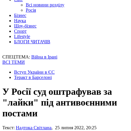
Всі новини розділу
Росія
Бізнес
Наука
Шоу-бізнес
Спорт
Lifestyle
БЛОГИ ЧИТАЧІВ
СПЕЦТЕМА:
Війна в Ірані
ВСІ ТЕМИ
Вступ України в ЄС
Теракт в Барселоні
У Росії суд оштрафував за
"лайки" під антивоєнними
постами
Текст:
Надтока Світлана
, 25 липня 2022, 20:25