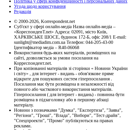
Політика у сфері конфіденційності і персональних даних
Угода щодо користування
Редакція
© 2000-2026, Korrespondent.net
Суб'єкт у сфері онлайн-медіа Назва онлайн-медіа –
«КореспонденТ.net» Адреса: 02091, місто Київ,
ХАРКІВСЬКЕ ШОСЕ, будинок 172-Б, офіс 208/1 E-mail:
sunlight@mediadim.com.ua
Телефон: 044-205-43-00
Ідентифікатор медіа – R40-06068
Використання будь-яких матеріалів, розміщених на
сайті, дозволяється за умови посилання на
Корреспондент.net.
При копіюванні матеріалів зі сторінки « Новини України
і світу» , для інтернет - видань - обов'язкове пряме
відкрите для пошукових систем гіперпосилання .
Посилання має бути розміщена в незалежності від
повного або часткового використання матеріалів.
Гіперпосилання ( для інтернет - видань) - повинна бути
розміщена в підзаголовку або в першому абзаці
матеріалу.
Новини з позначками "Думка", "Експертиза", "Заява",
"Регіони", "Гроші", "Влада", "Вибори", "Тест-драйв",
"Спецпроекти", "Промо" публікуються на правах
реклами.