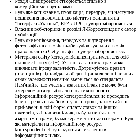
Розділ Спецпроекти створюється спільно з
комерційними партнерами.
Будь яке копіювання, публікація, передрук, чи наступне
поширення інформації, що містить посилання на
"Інтерфакс-Україна", EPA / UPG, суворо забороняється.
Власник веб-сторінки в розділі Я-Корреспондент є автор
публікації.
Будь-яке копіювання, передрук та відтворення
фотографічних творів та/або аудіовізуальних творів
правовласника Getty Images - суворо забороняється.
Матеріали сайту korrespondent.net призначені для осіб
старше 21 року (21+). Участь в азартних іграх може
викликати ігрову залежність. Дотримуйтесь правил
(принципів) відповідальної гри. При виявленні перших
ознак залежності негайно зверніться до спеціаліста.
Пам'ятайте, що участь в азартних іграх не може бути
джерелом доходів або альтернативою роботі.
Інформаційний ресурс korrespondent.net не проводить
ігри на реальні та/або віртуальні гроші, також сайт не
приймає ні в якій формі оплату ставок та інших
платежів, які пов’язані/можуть бути пов’язані з
азартними іграми, букмекерами чи тоталізаторами. Будь-
які матеріали на інформаційному ресурсі
korrespondent.net публікуються виключно в
інформаційних цілях.