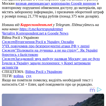
Москви
визнав американську корпорацію Google винною
в
повторному порушенні обмеження доступу до матеріалів, що
містять заборонену інформацію, і призначив оборотний штраф
у розмірі понад 21,770 млрд рублів (понад 375 млн доларів).
Новини від
Корреспондент.net
у Telegram. Підписуйтесь на
наш канал
https://t.me/korrespondentnet
Читайте Korrespondent.net в Google News
Війна Росії з Україною
Сюжет
Вторгнення Росії в Україну. Онлайн
УЧХ повідомив про безпрецедентні атаки РФ у липні
Сюжет
"Полювати на лучника, а не на стрілу". Як Україні
боротись з балістикою
Сюжет
Загадковий звук вибуху налякав Москву: що це було
Їздили в Україну заради полонених: у Кореї затримали
активістів
СПЕЦТЕМА:
Війна Росії з Україною
ТЕГИ:
война
,
суд
Якщо ви помітили помилку, виділіть необхідний текст і
натисніть Ctrl + Enter, щоб повідомити про це редакцію.