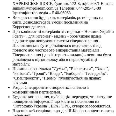
ХАРКІВСЬКЕ ШОСЕ, будинок 172-Б, офіс 208/1 E-mail:
sunlight@mediadim.com.ua
Телефон: 044-205-43-00
Ідентифікатор медіа – R40-06068
Використання будь-яких матеріалів, розміщених на
сайті, дозволяється за умови посилання на
Корреспондент.net.
При копіюванні матеріалів зі сторінки « Новини України
і світу» , для інтернет - видань - обов'язкове пряме
відкрите для пошукових систем гіперпосилання .
Посилання має бути розміщена в незалежності від
повного або часткового використання матеріалів.
Гіперпосилання ( для інтернет - видань) - повинна бути
розміщена в підзаголовку або в першому абзаці
матеріалу.
Новини з позначками "Думка", "Експертиза", "Заява",
"Регіони", "Гроші", "Влада", "Вибори", "Тест-драйв",
"Спецпроекти", "Промо" публікуються на правах
реклами.
Розділ Спецпроекти створюється спільно з
комерційними партнерами.
Будь яке копіювання, публікація, передрук, чи наступне
поширення інформації, що містить посилання на
"Інтерфакс-Україна", EPA / UPG, суворо забороняється.
Власник веб-сторінки в розділі Я-Корреспондент є автор
публікації.