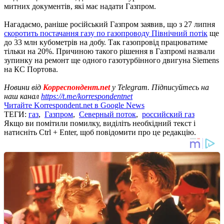
митних документів, які має надати Газпром.
Нагадаємо, раніше російський Газпром заявив, що з 27 липня
скоротить постачання газу по газопроводу Північний потік
ще
до 33 млн кубометрів на добу. Так газопровід працюватиме
тільки на 20%. Причиною такого рішення в Газпромі назвали
зупинку на ремонт ще одного газотурбінного двигуна Siemens
на КС Портова.
Новини від
Корреспондент.net
у Telegram. Підписуйтесь на
наш канал
https://t.me/korrespondentnet
Читайте Korrespondent.net в Google News
ТЕГИ:
газ
,
Газпром
,
Северный поток
,
российский газ
Якщо ви помітили помилку, виділіть необхідний текст і
натисніть Ctrl + Enter, щоб повідомити про це редакцію.