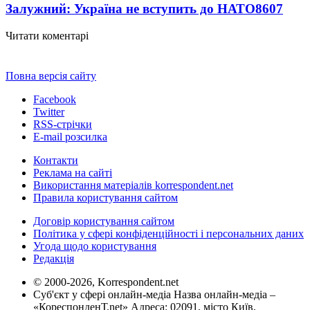
Залужний: Україна не вступить до НАТО
8607
Читати коментарі
Повна версія сайту
Facebook
Twitter
RSS-стрічки
E-mail розсилка
Контакти
Реклама на сайті
Використання матеріалів korrespondent.net
Правила користування сайтом
Договір користування сайтом
Політика у сфері конфіденційності і персональних даних
Угода щодо користування
Редакція
© 2000-2026, Korrespondent.net
Суб'єкт у сфері онлайн-медіа Назва онлайн-медіа –
«КореспонденТ.net» Адреса: 02091, місто Київ,