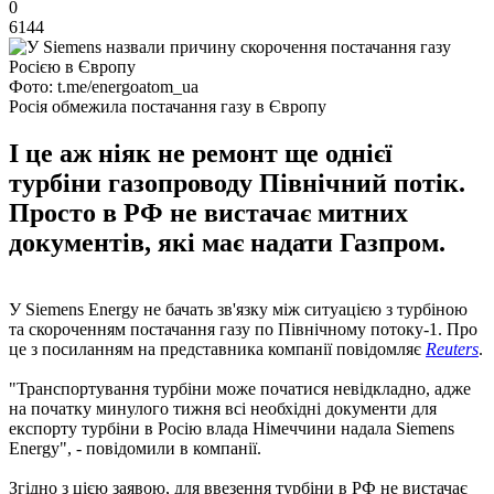
0
6144
Фото: t.me/energoatom_ua
Росія обмежила постачання газу в Європу
І це аж ніяк не ремонт ще однієї
турбіни газопроводу Північний потік.
Просто в РФ не вистачає митних
документів, які має надати Газпром.
У Siemens Energy не бачать зв'язку між ситуацією з турбіною
та скороченням постачання газу по Північному потоку-1. Про
це з посиланням на представника компанії повідомляє
Reuters
.
"Транспортування турбіни може початися невідкладно, адже
на початку минулого тижня всі необхідні документи для
експорту турбіни в Росію влада Німеччини надала Siemens
Energy", - повідомили в компанії.
Згідно з цією заявою, для ввезення турбіни в РФ не вистачає