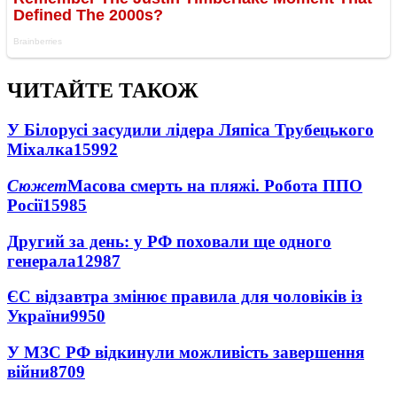
ЧИТАЙТЕ ТАКОЖ
У Білорусі засудили лідера Ляпіса Трубецького
Міхалка
15992
Сюжет
Масова смерть на пляжі. Робота ППО
Росії
15985
Другий за день: у РФ поховали ще одного
генерала
12987
ЄС відзавтра змінює правила для чоловіків із
України
9950
У МЗС РФ відкинули можливість завершення
війни
8709