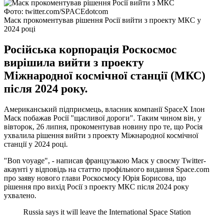
Фото: twitter.com/SPACEdotcom
Маск прокоментував рішення Росії вийти з проекту МКС у
2024 році
Російська корпорація Роскосмос
вирішила вийти з проекту
Міжнародної космічної станції (МКС)
після 2024 року.
Американський підприємець, власник компанії SpaceX Ілон
Маск побажав Росії "щасливої дороги". Таким чином він, у
вівторок, 26 липня, прокоментував новину про те, що Росія
ухвалила рішення вийти з проекту Міжнародної космічної
станції у 2024 році.
"Bon voyage", - написав французькою Маск у своєму Twitter-
акаунті у відповідь на статтю профільного видання Space.com
про заяву нового глави Роскосмосу Юрія Борисова, що
рішення про вихід Росії з проекту МКС після 2024 року
ухвалено.
Russia says it will leave the International Space Station