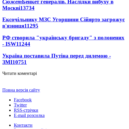
Сюжет
Бенкет генералів. Наслідки вибуху в
Москві
13734
Ексочільнику МЗС Угорщини Сійярто загрожує
в'язниця
11295
РФ створила "українську бригаду" з полонених
- ISW
11244
Україна поставила Путіна перед дилемою -
ЗМІ
10751
Читати коментарі
Повна версія сайту
Facebook
Twitter
RSS-стрічки
E-mail розсилка
Контакти