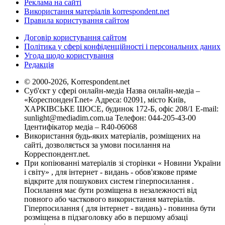
Реклама на сайті
Використання матеріалів korrespondent.net
Правила користування сайтом
Договір користування сайтом
Політика у сфері конфіденційності і персональних даних
Угода щодо користування
Редакція
© 2000-2026, Korrespondent.net
Суб'єкт у сфері онлайн-медіа Назва онлайн-медіа –
«КореспонденТ.net» Адреса: 02091, місто Київ,
ХАРКІВСЬКЕ ШОСЕ, будинок 172-Б, офіс 208/1 E-mail:
sunlight@mediadim.com.ua
Телефон: 044-205-43-00
Ідентифікатор медіа – R40-06068
Використання будь-яких матеріалів, розміщених на
сайті, дозволяється за умови посилання на
Корреспондент.net.
При копіюванні матеріалів зі сторінки « Новини України
і світу» , для інтернет - видань - обов'язкове пряме
відкрите для пошукових систем гіперпосилання .
Посилання має бути розміщена в незалежності від
повного або часткового використання матеріалів.
Гіперпосилання ( для інтернет - видань) - повинна бути
розміщена в підзаголовку або в першому абзаці