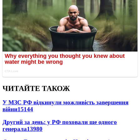
ЧИТАЙТЕ ТАКОЖ
У МЗС РФ відкинули можливість завершення
війни
15144
Другий за день: у РФ поховали ще одного
генерала
13980