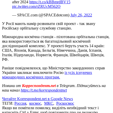
after 2024
https://t.co/kBBmrdBV15
pic.twitter.com/rZRUcM562O
— SPACE.com (@SPACEdotcom)
July 26, 2022
У Росії мають намір розвивати свій проект - так звану
Російську орбітальну службову станцію.
Міжнародна космічна станція - пілотована орбітальна станція,
яка використовується як багатоцільовий космічний
дослідницький комплекс. У проекті беруть участь 14 країн:
США, Японія, Канада, Бельгія, Німеччина, Данія, Іспанія,
Італія, Нідерланди, Норвегія, Франція, Швейцарія, Швеція,
РФ.
Раніше повідомлялося, що Міністерство закордонних справ
України закликає виключити Росію
із усіх існуючих
міжнародних космічних програм.
Новини от
Корреспондент.net
в Telegram. Підписуйтесь на
наш канал
https://t.me/korrespondentnet
Читайте Korrespondent.net в Google News
ТЕГИ:
Россия
,
космос
,
МКС
,
Роскосмос
Якщо ви помітили помилку, виділіть необхідний текст і
натисніть Ctrl + Enter, щоб повідомити про це редакцію.