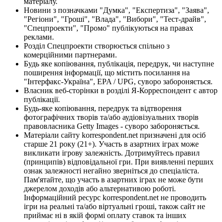
матеріалу.
Новини з позначками "Думка", "Експертиза", "Заява",
"Регіони", "Гроші", "Влада", "Вибори", "Тест-драйв",
"Спецпроекти", "Промо" публікуються на правах
реклами.
Розділ Спецпроекти створюється спільно з
комерційними партнерами.
Будь яке копіювання, публікація, передрук, чи наступне
поширення інформації, що містить посилання на
"Інтерфакс-Україна", EPA / UPG, суворо забороняється.
Власник веб-сторінки в розділі Я-Корреспондент є автор
публікації.
Будь-яке копіювання, передрук та відтворення
фотографічних творів та/або аудіовізуальних творів
правовласника Getty Images - суворо забороняється.
Матеріали сайту korrespondent.net призначені для осіб
старше 21 року (21+). Участь в азартних іграх може
викликати ігрову залежність. Дотримуйтесь правил
(принципів) відповідальної гри. При виявленні перших
ознак залежності негайно зверніться до спеціаліста.
Пам'ятайте, що участь в азартних іграх не може бути
джерелом доходів або альтернативою роботі.
Інформаційний ресурс korrespondent.net не проводить
ігри на реальні та/або віртуальні гроші, також сайт не
приймає ні в якій формі оплату ставок та інших