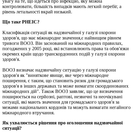
увагу на те, що йдеться про інфекцію, яку можна
контролювати, більшість випадків мають легкий перебіг, а
рівень летальності вкрай низький.
Що таке PHEIC?
Класифікація ситуації як надзвичайної у галузі охорони
здоров'я, що має міжнародне значення,є найвищим рівнем
тривоги ВООЗ. Він заснований на міжнародних правилах,
погоджених у 2005 році, які встановлюють права та обов'язки
окремих країн щодо транскордонних подій у галузі охорони
здоров'я.
ВООЗ визначає надзвичайну ситуацію у галузі охорони
здоров'я як "виняткове явище, яке через міжнародне
поширення, є таким, що становить ризик для громадського
здоров'я в інших державах та може вимагати скоординованих
міжнародних дій". Також ВООЗ заявляє, що це визначення
поширюється на серйозні, раптові, незвичні та неочікувані
ситуації, які мають значення для громадського здоров'я за
межами національних кордонів та можуть вимагати негайного
міжнародного втручання.
Як ухвалюється рішення про оголошення надзвичайної
ситуації?