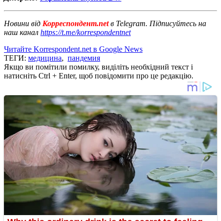
Новини від
Корреспондент.net
в Telegram. Підписуйтесь на
наш канал
https://t.me/korrespondentnet
Читайте Korrespondent.net в Google News
ТЕГИ:
медицина
,
пандемия
Якщо ви помітили помилку, виділіть необхідний текст і
натисніть Ctrl + Enter, щоб повідомити про це редакцію.