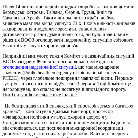
Після 14 липня про перші випадки хвороби також повідомили
Бермудські острови, Таїланд, Сербія, Грузія, Індія та
Саудівська Аравія. Таким чином, число країн, де була
виявлена мавпяча віспа, сягнуло 73-х. І хоча кількість випадків
захворювання продовжує зростати, епідеміологи
дотримуються різної думки щодо того, чи було правильним
рішення ВООЗ оголошувати надзвичайну ситуацію світового
масштабу у галузі охорони здоров'я.
Наприкінці минулого тижня Комітет з надзвичайних ситуацій
ВООЗ засідав у Женеві та обговорював необхідність
оголошення надзвичайної ситуації
, що має міжнародне
значення (Public health emergency of international concern -
PHEIC), через глобальне поширення мавпячої віспи. Перша ж
зустріч з цього питання відбулася 23 червня. Тоді Комітет ще
наголошував, що спалах не досягнув відповідного порогу.
Нині ситуація виглядає вже інакше.
"Це безпрецедентний спалах, який спостерігається в багатьох
країнах", - констатував Джиммі Вайтворт, професор
міжнародної політики у галузі охорони здоров'я у
Лондонській школі гігієни та тропічної медицини. Водночас
він сподівається, що посилення міжнародної координації
допоможе подолати спалах цієї хвороби. Вайтворт звернув