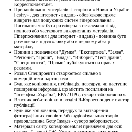
Корреспондент.net.
При копіюванні матеріалів зі сторінки « Новини України
і світу» , для інтернет - видань - обов'язкове пряме
відкрите для пошукових систем гіперпосилання .
Посилання має бути розміщена в незалежності від
повного або часткового використання матеріалів.
Гіперпосилання ( для інтернет - видань) - повинна бути
розміщена в підзаголовку або в першому абзаці
матеріалу.
Новини з позначками "Думка", "Експертиза", "Заява",
"Регіони", "Гроші", "Влада", "Вибори", "Тест-драйв",
"Спецпроекти", "Промо" публікуються на правах
реклами.
Розділ Спецпроекти створюється спільно з
комерційними партнерами.
Будь яке копіювання, публікація, передрук, чи наступне
поширення інформації, що містить посилання на
"Інтерфакс-Україна", EPA / UPG, суворо забороняється.
Власник веб-сторінки в розділі Я-Корреспондент є автор
публікації.
Будь-яке копіювання, передрук та відтворення
фотографічних творів та/або аудіовізуальних творів
правовласника Getty Images - суворо забороняється.
Матеріали сайту korrespondent.net призначені для осіб
старше 21 року (21+). Участь в азартних іграх може