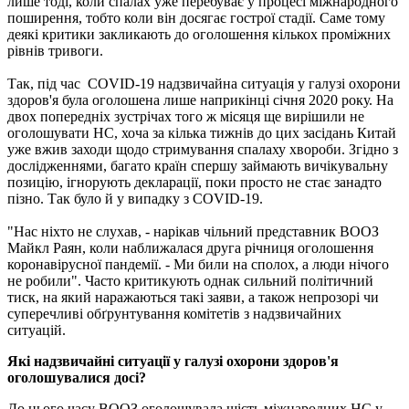
лише тоді, коли спалах уже перебуває у процесі міжнародного
поширення, тобто коли він досягає гострої стадії. Саме тому
деякі критики закликають до оголошення кількох проміжних
рівнів тривоги.
Так, під час COVID-19 надзвичайна ситуація у галузі охорони
здоров'я була оголошена лише наприкінці січня 2020 року. На
двох попередніх зустрічах того ж місяця ще вирішили не
оголошувати НС, хоча за кілька тижнів до цих засідань Китай
уже вжив заходи щодо стримування спалаху хвороби. Згідно з
дослідженнями, багато країн спершу займають вичікувальну
позицію, ігнорують декларації, поки просто не стає занадто
пізно. Так було й у випадку з COVID-19.
"Нас ніхто не слухав, - нарікав чільний представник ВООЗ
Майкл Раян, коли наближалася друга річниця оголошення
коронавірусної пандемії. - Ми били на сполох, а люди нічого
не робили". Часто критикують однак сильний політичний
тиск, на який наражаються такі заяви, а також непрозорі чи
суперечливі обґрунтування комітетів з надзвичайних
ситуацій.
Які надзвичайні ситуації у галузі охорони здоров'я
оголошувалися досі?
До цього часу ВООЗ оголошувала шість міжнародних НС у