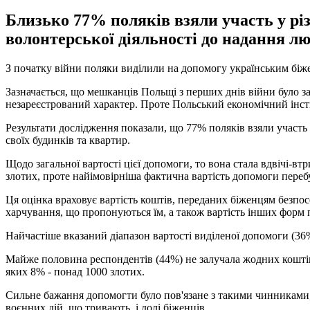
Близько 77% поляків взяли участь у різ
волонтерської діяльності до надання лю
З початку війни поляки виділили на допомогу українським біже
Зазначається, що мешканців Польщі з перших днів війни було за
незареєстрований характер. Проте Польський економічний інст
Результати дослідження показали, що 77% поляків взяли участь 
своїх будинків та квартир.
Щодо загальної вартості цієї допомоги, то вона стала вдвічі-вт
злотих, проте найімовірніша фактична вартість допомоги переб
Ця оцінка враховує вартість коштів, переданих біженцям безпосе
харчування, що пропонуються їм, а також вартість інших форм 
Найчастіше вказаний діапазон вартості виділеної допомоги (36%
Майже половина респондентів (44%) не залучала жодних коштів 
яких 8% - понад 1000 злотих.
Сильне бажання допомогти було пов'язане з такими чинниками, я
воєнних дій, що тривають, і долі біженців.