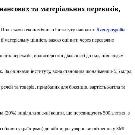
нансових та матеріальних переказів,
у Польського економічного інституту наводить
Rzeczpospolita
.
її матеріальну цінність важко оцінити через переважно
льних переказів, волонтерської діяльності до надання людям
рік. За оцінками інституту, вона становила щонайменше 5,5 млрд
 речей та товарів, придбаних для біженців, вартість житла та
па (20%) виділила значні кошти, що перевищують 500 злотих, з
особливо українцями) до війни, регулярне висвітлення у ЗМІ