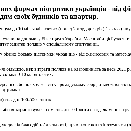
них формах підтримки українців - від фі
дям своїх будинків та квартир.
нцям до 10 мільярдів злотих (понад 2 млрд доларів). Таку оцінк
лучено на допомогу біженцям з України. Масштаби цієї участі та 
итут запитав поляків у спеціальному опитуванні.
у різних формах підтримки українців - від фінансових та матеріа
ричі більшою, ніж витрати поляків на благодійність за весь 2021 
уває між 9-10 млрд злотих.
редньо або шляхом участі у громадському зборі, а також вартість
підтримки.
) складає 100-500 злотих.
або використовувала їх мало - до 100 злотих, тоді як менша гру
к досвід благодійної діяльності, прямі контакти з іноземцями (