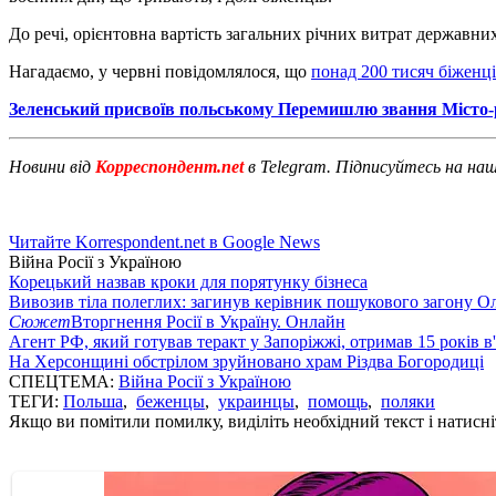
До речі, орієнтовна вартість загальних річних витрат державних
Нагадаємо, у червні повідомлялося, що
понад 200 тисяч біженці
Зеленський присвоїв польському Перемишлю звання Місто-
Новини від
Корреспондент.net
в Telegram. Підписуйтесь на на
Читайте Korrespondent.net в Google News
Війна Росії з Україною
Корецький назвав кроки для порятунку бізнеса
Вивозив тіла полеглих: загинув керівник пошукового загону О
Сюжет
Вторгнення Росії в Україну. Онлайн
Агент РФ, який готував теракт у Запоріжжі, отримав 15 років в
На Херсонщині обстрілом зруйновано храм Різдва Богородиці
СПЕЦТЕМА:
Війна Росії з Україною
ТЕГИ:
Польша
,
беженцы
,
украинцы
,
помощь
,
поляки
Якщо ви помітили помилку, виділіть необхідний текст і натисніт