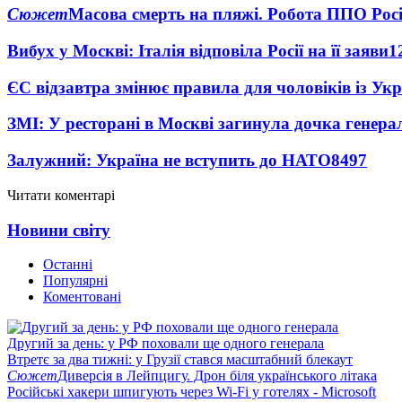
Сюжет
Масова смерть на пляжі. Робота ППО Росі
Вибух у Москві: Італія відповіла Росії на її заяви
1
ЄС відзавтра змінює правила для чоловіків із Ук
ЗМІ: У ресторані в Москві загинула дочка генера
Залужний: Україна не вступить до НАТО
8497
Читати коментарі
Новини світу
Останні
Популярні
Коментовані
Другий за день: у РФ поховали ще одного генерала
Втретє за два тижні: у Грузії стався масштабний блекаут
Сюжет
Диверсія в Лейпцигу. Дрон біля українського літака
Російські хакери шпигують через Wi-Fi у готелях - Microsoft