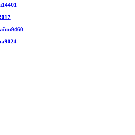
ї
14401
2017
раїни
9460
ла
9024