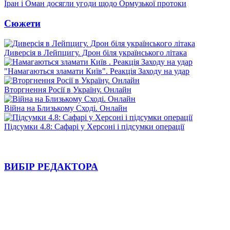
Іран і Оман досягли угоди щодо Ормузької протоки
Сюжети
Диверсія в Лейпцигу. Дрон біля українського літака
"Намагаються зламати Київ". Реакція Заходу на удар
Вторгнення Росії в Україну. Онлайн
Війна на Близькому Сході. Онлайн
Підсумки 4.8: Сафарі у Херсоні і підсумки операції
ВИБІР РЕДАКТОРА