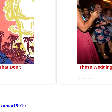
іхалка
15019